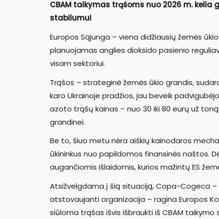
CBAM taikymas trąšoms nuo 2026 m. kelia g
stabilumui
Europos Sąjunga – viena didžiausių žemės ūki
planuojamas anglies dioksido pasienio reguli
visam sektoriui.
Trąšos – strateginė žemės ūkio grandis, sudara
karo Ukrainoje pradžios, jau beveik padvigubėj
azoto trąšų kainas – nuo 30 iki 80 eurų už toną, 
grandinei.
Be to, šiuo metu nėra aiškių kainodaros mecha
ūkininkus nuo papildomos finansinės naštos. Dėl 
augančiomis išlaidomis, kurios mažintų ES žem
Atsižvelgdama į šią situaciją, Copa-Cogeca – 
atstovaujanti organizacija – ragina Europos Ko
siūloma trąšas išvis išbraukti iš CBAM taikymo s