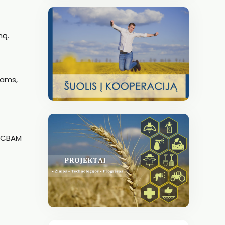
mą.
tams,
nė CBAM