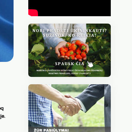
pą
je.