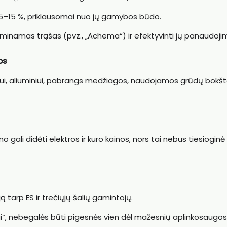
 5–15 %, priklausomai nuo jų gamybos būdo.
aminamas trąšas (pvz., „Achema“) ir efektyvinti jų panaudoji
os
i, aliuminiui, pabrangs medžiagos, naudojamos grūdų bokš
mo gali didėti elektros ir kuro kainos, nors tai nebus tiesiogi
ą tarp ES ir trečiųjų šalių gamintojų.
i“, nebegalės būti pigesnės vien dėl mažesnių aplinkosaugos