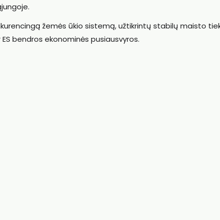
jungoje.
nkurencingą žemės ūkio sistemą, užtikrintų stabilų maisto ti
 ir ES bendros ekonominės pusiausvyros.