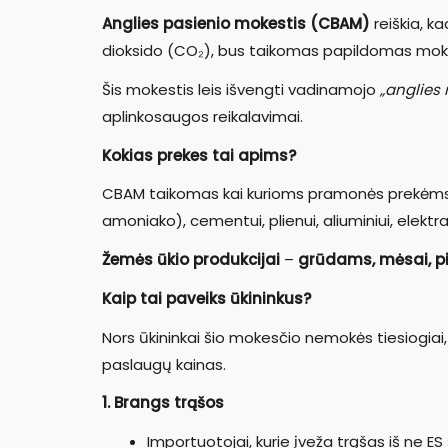
Anglies pasienio mokestis (CBAM)
reiškia, k
dioksido (CO₂), bus taikomas papildomas mokest
Šis mokestis leis išvengti vadinamojo
„anglies
aplinkosaugos reikalavimai.
Kokias prekes tai apims?
CBAM taikomas kai kurioms pramonės prekėms
amoniako), cementui, plienui, aliuminiui, elektrai
Žemės ūkio produkcijai
–
grūdams, mėsai, p
Kaip tai paveiks ūkininkus?
Nors ūkininkai šio mokesčio nemokės tiesiogiai,
paslaugų kainas.
1. Brangs trąšos
Importuotojai, kurie įveža trąšas iš ne ES