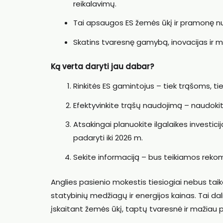
reikalavimų.
Tai apsaugos ES žemės ūkį ir pramonę nu
Skatins tvaresnę gamybą, inovacijas ir m
Ką verta daryti jau dabar?
Rinkitės ES gamintojus – tiek trąšoms, ti
Efektyvinkite trąšų naudojimą – naudokite
Atsakingai planuokite ilgalaikes investici
padaryti iki 2026 m.
Sekite informaciją – bus teikiamos rekome
Anglies pasienio mokestis tiesiogiai nebus taik
statybinių medžiagų ir energijos kainas. Tai dali
įskaitant žemės ūkį, taptų tvaresnė ir mažiau p