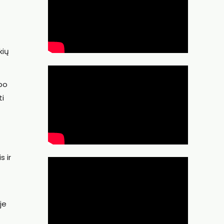
kių
 po
ti
s ir
je