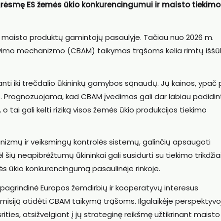
rėsmę ES žemės ūkio konkurencingumui ir maisto tiekimo
o maisto produktų gamintojų pasaulyje. Tačiau nuo 2026 m.
avimo mechanizmo (CBAM) taikymas trąšoms kelia rimtų iššū
nti iki trečdalio ūkininkų gamybos sąnaudų. Jų kainos, ypač
o. Prognozuojama, kad CBAM įvedimas gali dar labiau padidin
o tai gali kelti riziką visos žemės ūkio produkcijos tiekimo
nizmų ir veiksmingų kontrolės sistemų, galinčių apsaugoti
šių neapibrėžtumų ūkininkai gali susidurti su tiekimo trikdžiai
ės ūkio konkurencingumą pasaulinėje rinkoje.
pagrindinė Europos žemdirbių ir kooperatyvų interesus
misiją atidėti CBAM taikymą trąšoms. Ilgalaikėje perspektyvo
rities, atsižvelgiant į jų strateginę reikšmę užtikrinant maisto