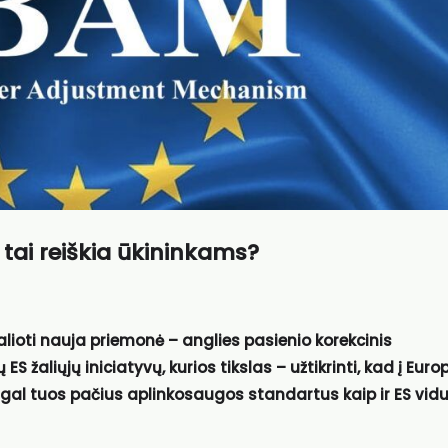
 tai reiškia ūkininkams?
ioti nauja priemonė – anglies pasienio korekcinis
žaliųjų iniciatyvų, kurios tikslas – užtikrinti, kad į Euro
 tuos pačius aplinkosaugos standartus kaip ir ES vidu