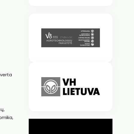
 verta
šų,
nomika,