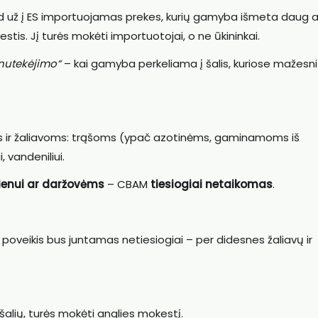
ad už į ES importuojamas prekes, kurių gamyba išmeta daug a
is. Jį turės mokėti importuotojai, o ne ūkininkai.
 nutekėjimo“
– kai gamyba perkeliama į šalis, kuriose mažesni
 ir žaliavoms: trąšoms (ypač azotinėms, gaminamoms iš
, vandeniliui.
ienui ar daržovėms
– CBAM
tiesiogiai netaikomas
.
 poveikis bus juntamas netiesiogiai – per didesnes žaliavų ir
 šalių, turės mokėti anglies mokestį.