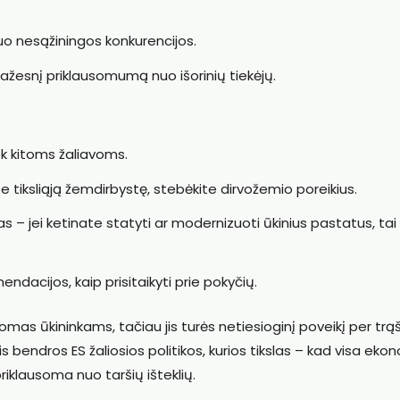
o nesąžiningos konkurencijos.
ažesnį priklausomumą nuo išorinių tiekėjų.
ek kitoms žaliavoms.
 tiksliąją žemdirbystę, stebėkite dirvožemio poreikius.
jas – jei ketinate statyti ar modernizuoti ūkinius pastatus, tai
ndacijos, kaip prisitaikyti prie pokyčių.
omas ūkininkams, tačiau jis turės netiesioginį poveikį per trą
s bendros ES žaliosios politikos, kurios tikslas – kad visa eko
riklausoma nuo taršių išteklių.