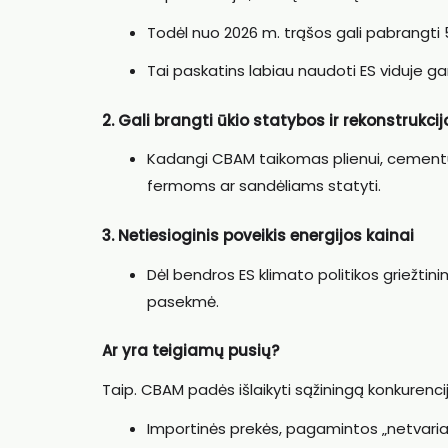
Todėl nuo 2026 m. trąšos gali pabrangti
Tai paskatins labiau naudoti ES viduje g
2. Gali brangti ūkio statybos ir rekonstrukcij
Kadangi CBAM taikomas plienui, cementu
fermoms ar sandėliams statyti.
3. Netiesioginis poveikis energijos kainai
Dėl bendros ES klimato politikos griežtini
pasekmė.
Ar yra teigiamų pusių?
Taip. CBAM padės išlaikyti sąžiningą konkurencij
Importinės prekės, pagamintos „netvaria