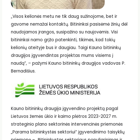
„Visos kelionės metu ne tik daug sužinojome, bet ir
gavome nemažai kontaktų. Bitininkai pasisėmė žinių dėl
naudojamos įrangos, susipažino su naujovėmis. Visi
bitininkai namo grįžo patenkinti, tikimės, kad tokių
kelionių ateityje bus ir daugiau. Taigi Kauno bitininkų
draugijos įgyvendintas projektas mums visiems į
naudą”, – pažymi Kauno bitininkų draugijos vadovas P.
Bernadišius.
Kauno bitininkų draugija įgyvendino projektą pagal
Lietuvos žemės ūkio ir kaimo plėtros 2023-2027 m.
strateginio plano sektorinės intervencinės priemonės
„Parama bitininkystės sektoriui“ įgyvendinimo taisyklių
priemonę – „Bitininkystės sektoriaus populiarinimas ir