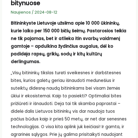
bitynuose
Naujienos
/
2024-08-12
Bitininkyste Lietuvoje užsiima apie 10 000 ūkininkų,
kurie laiko per 150 000 bičių šeimų. Pastarosios teikia
ne tik pajamas, bet ir atlieka itin svarbų vaidmenį
gamtoje – apdulkina žydinčius augalus, dėl ko
padidėja rapsų, grikių, sodų ir kitų kultūrų
derlingumas.
„Visų bitininkų tikslas turėti sveikesnes ir darbštesnes
bites, kurios galėtų geriau išnaudoti medunešius ir
suteiktų didesnę naudą bitininkams bei visam žemės
ūkiui ir ekosistemai. Kaip to pasiekti? Optimaliai bites
prižiūrėti ir išnaudoti. Deja tai tik skamba paprastai –
didelė dalis Lietuvos bitininkų vis dar naudoja tuos
pačius būdus kaip ir prieš 50 metų, ar net dar senesnes
technologijas. O visa kita aplink juk keičiasi! Ir gamta, ir
agrarinės sąlygos. Prie jų galima prisitaikyti naudojant