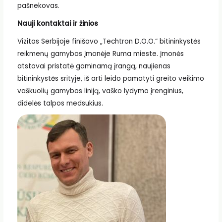
pašnekovas.
Nauji kontaktai ir žinios
Vizitas Serbijoje finišavo „Techtron D.O.O.“ bitininkystės
reikmenų gamybos įmonėje Ruma mieste. Įmonės
atstovai pristatė gaminamą įrangą, naujienas
bitininkystės srityje, iš arti leido pamatyti greito veikimo
vaškuolių gamybos liniją, vaško lydymo įrenginius,
didelės talpos medsukius.