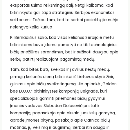
eksportas užima reikšmingą dalį. Netgi kalbama, kad
bitininkystė gali tapti strateginiu Serbijos ekonomikos
sektoriumi. Tačiau tam, kad to serbai pasiektų jie nuėjo
nelengvą kelią, kuriuo
P. Bernadišius sako, kad visos kelionės Serbijoje metu
bitininkams buvo įdomu pamatyti ne tik technologinius
bičių priežiūros sprendimus, bet ir sužinoti daugiau apie
serbų patirtį realizuojant pagamintą medų.
Tam, kad bitės būtų sveikos ir į avilius neštų medų,
pirmąją kelionės dieną bitininkai iš Lietuvos skyrė žinių
gilinimui apie bičių sveikatingumą. Jie aplankė „Golden
bee D.O.O.“ bitininkystės kompaniją Belgrade, kuri
specializuojasi gaminti priemones bičių gydymui.
Įmonės vadovas Slobodan Dolasevič pristatė
kompaniją, papasakojo apie oksalo juostelių gamybą,
aprodė įmonės bityną, pasakojo apie Carnica bičių
motinas, jų veisimą ir auginimą. Serbai itin saugo ir