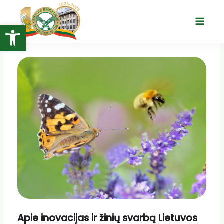
Pereiti
prie
Open toolbar
Main
turinio
Menu
Apie inovacijas ir žinių svarbą Lietuvos