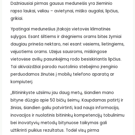
Dažniausiai pirmas gausus medunešis yra žieminio
rapso laukai, vėliau – avietynai, miško augalai, lipčius,
grikiai.
Ypatingai medunešius įtakoja vietovės klimatinės
sąlygos. Esant šiltiems ir drėgniems orams bitės žymiai
daugiau prineša nektaro, nei esant vėsiems, lietingiems,
vėjuotiems orams. Užėjus sausroms, miškingose
vietovėse avilių pasunkėjimą rodo besiskiriantis lipčius.
Tai akivaizdžiai parodo nuotolinio stebėjimo įrenginio
perduodamos žinutės į mobilų telefono aparatą ar
kompiuterį.
„Bitininkyste užsiimu jau daug metų, šiandien mano
bityne dūzgia apie 50 bičių šeimų. Kaupdamas patirtį ir
žinias, šiandien galiu patvirtinti, kad nauja informacija,
inovacijos ir nuolatinis bitininkų kompetencijų tobulinimu
bei inovatyvių metodų bitynuose taikymas gali
užtikrinti puikius rezultatus. Todėl visų pirma