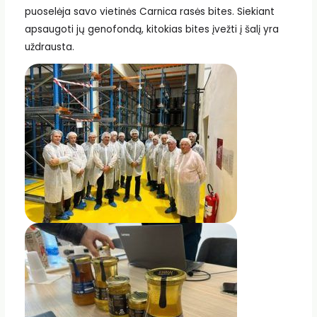
puoselėja savo vietinės Carnica rasės bites. Siekiant
apsaugoti jų genofondą, kitokias bites įvežti į šalį yra
uždrausta.