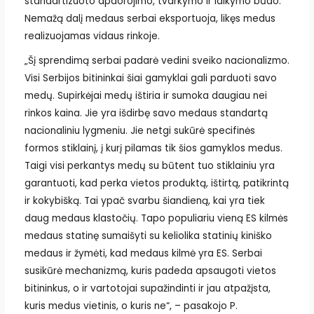
standartizuoto apdorojimo, tvarkymo ir laikymo būdo.
Nemažą dalį medaus serbai eksportuoja, likęs medus
realizuojamas vidaus rinkoje.
„Šį sprendimą serbai padarė vedini sveiko nacionalizmo.
Visi Serbijos bitininkai šiai gamyklai gali parduoti savo
medų. Supirkėjai medų ištiria ir sumoka daugiau nei
rinkos kaina. Jie yra išdirbę savo medaus standartą
nacionaliniu lygmeniu. Jie netgi sukūrė specifinės
formos stiklainį, į kurį pilamas tik šios gamyklos medus.
Taigi visi perkantys medų su būtent tuo stiklainiu yra
garantuoti, kad perka vietos produktą, ištirtą, patikrintą
ir kokybišką. Tai ypač svarbu šiandieną, kai yra tiek
daug medaus klastočių. Tapo populiariu vieną ES kilmės
medaus statinę sumaišyti su keliolika statinių kiniško
medaus ir žymėti, kad medaus kilmė yra ES. Serbai
susikūrė mechanizmą, kuris padeda apsaugoti vietos
bitininkus, o ir vartotojai supažindinti ir jau atpažįsta,
kuris medus vietinis, o kuris ne“, – pasakojo P.