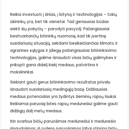
Reikia investuoti į žinias, į bityną ir technologijas – tokių
ūkininkų yra, bet tik vienetai. Tad geriausias būdas
siekti šių pokyčių – parodyti pavyzdį. Pažangiausiai
besitvarkančių bitininkų nuomonę, kad tik įvertinę
susidariusią situaciją, sekdami besikeičiančias klimato ir
agrarines sąlygas ir įdiegę pažangiausias bitininkavimo
technologijas, galime išnaudoti visas bičių galimybes ir
prikopti gana didelį kiekį medaus, patvirtina ir
mokslininkai.
Siekiant gauti gerus bitininkavimo rezultatus privalu
išnaudoti susidariusią medingąją bazę. Didžiausias
medaus potencialas yra žydintys žieminių rapsų laukai.
Reikiamai paruošę bites rapsų medunešiui galime gauti
didžiąją dalį metų medaus.
Itin svarbus bičių paruošimas medunešiui ir medunešio
išnaudojimas: iš rudens paruošiamos labai stiprios bičių