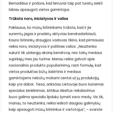
Bernadišius ir pridūrė, kad lietuviai taip pat turėtų siekti
labiau apsaugoti vietos gamintojus.
Trūksta noro, iniciatyvos ir valios
Paklausus, ko mūsų bitininkams trūksta, kad ir jie
suremtų jėgas ir pradėtų aktyviau bendradarbiauti,
Kauno bitininkų draugijos vadovas tikino, kad pirmiausia
reikia noro, iniciatyvos ir politinės valios. „Neužtenka
sukurti tik uždarąją akcinę bendrovę, nes tokių medaus
supirkėjų mes jau turime. Manau reikia galvoti apie
nacionalinio produkto populiarinimą, rasti formulę, kad
vietos produktas būtų išskirtinis ir medaus
gamintojams nebūtų mokami centai už jų produkciją,
kaip yra dabar. Tiesa, anksčiau Lietuvoje buvo kuriamas
specialus ženklinimas. Atitikus iškeltus reikalavimus
buvo galima specialiu lipduku žymėti savo medų. Vis tik,
manau, to neužtenka, reikia ieškoti daugiau galimybių
kaip apsaugoti mūsų bitininkus ir vartotojus“, – svarstė