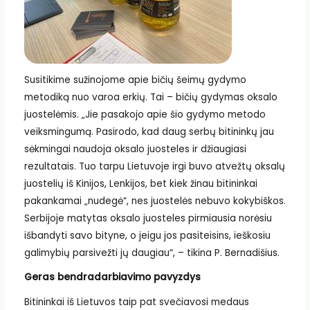
Susitikime sužinojome apie bičių šeimų gydymo
metodiką nuo varoa erkių. Tai – bičių gydymas oksalo
juostelėmis. „Jie pasakojo apie šio gydymo metodo
veiksmingumą. Pasirodo, kad daug serbų bitininkų jau
sėkmingai naudoja oksalo juosteles ir džiaugiasi
rezultatais. Tuo tarpu Lietuvoje irgi buvo atvežtų oksalų
juostelių iš Kinijos, Lenkijos, bet kiek žinau bitininkai
pakankamai „nudegė“, nes juostelės nebuvo kokybiškos.
Serbijoje matytas oksalo juosteles pirmiausia norėsiu
išbandyti savo bityne, o jeigu jos pasiteisins, ieškosiu
galimybių parsivežti jų daugiau“, – tikina P. Bernadišius.
Geras bendradarbiavimo pavyzdys
Bitininkai iš Lietuvos taip pat svečiavosi medaus