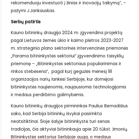
rekomenduoju investuoti į žinias ir inovacijų taikymą“, –
pažymi J.Jankauskas.
Serbų patirtis
Kauno bitininkų draugija 2024 m. įgyvendina projektą
pagal Lietuvos žemės ūkio ir kaimo plėtros 2023-2027
m. strateginio plano sektorinės intervencinės priemonės
„Parama bitininkystės sektoriui“ įgyvendinimo taisyklių
priemonę – „Bitininkystės sektoriaus populiarinimas ir
rinkos stebėsena“, pagal kurį gegužės mėnesį 18
organizacijos narių lankėsi Serbijoje, kur domėjosi
bitininkystės naujienomis, naujausiomis technologijomis
ir medaus perdirbimo galimybėmis.
Kauno bitininkų draugijos pirmininkas Paulius Bernadišius
sako, kad Serbija bitininkų išvykai pasirinkta
neatsitiktinai. Šioje šalyje bitininkystė turi senas
tradicijas, čia aktyviai bitininkauja apie 20 tūkst. žmonių.
Bitininkystės sektorius Serbijoje auga, o medaus