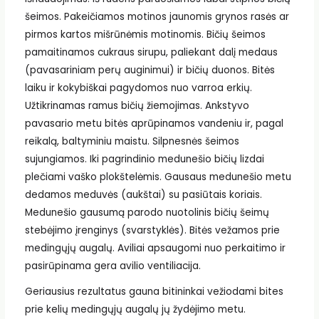
šeimos. Pakeičiamos motinos jaunomis grynos rasės ar
pirmos kartos mišrūnėmis motinomis. Bičių šeimos
pamaitinamos cukraus sirupu, paliekant dalį medaus
(pavasariniam perų auginimui) ir bičių duonos. Bitės
laiku ir kokybiškai pagydomos nuo varroa erkių.
Užtikrinamas ramus bičių žiemojimas. Ankstyvo
pavasario metu bitės aprūpinamos vandeniu ir, pagal
reikalą, baltyminiu maistu. Silpnesnės šeimos
sujungiamos. Iki pagrindinio medunešio bičių lizdai
plečiami vaško plokštelėmis. Gausaus medunešio metu
dedamos meduvės (aukštai) su pasiūtais koriais.
Medunešio gausumą parodo nuotolinis bičių šeimų
stebėjimo įrenginys (svarstyklės). Bitės vežamos prie
medingųjų augalų. Aviliai apsaugomi nuo perkaitimo ir
pasirūpinama gera avilio ventiliacija.
Geriausius rezultatus gauna bitininkai vežiodami bites
prie kelių medingųjų augalų jų žydėjimo metu.