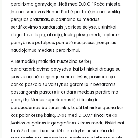
perdirbimo gamykloje „Naš med D.O.O.“ Rača mieste.
Įmonės vadovas Nenad Portič pristatė įmonės veiklą,
gerąsias praktikas, supažindino su medaus
sertifikavimo standartais įvairiose šalyse. Bitininkai
degustavo liepų, akacijų, laukų pievų medų, aplankė
gamybines patalpas, pamatė naujausius įrenginius
naudojamus medaus perdirbimui.
P. Bernadišių maloniai nustebino serbų
bendradarbiavimo pavyzdys, kai bitininkai drauge su
juos vienijančia sąjunga surinko lėšas, pasinaudojo
banko paskola su valstybės garantija ir bendromis
pastangomis pastatė ir atidarė medaus perdirbimo
gamyklą. Medus superkamas iš bitininkų ir
parduodamas be tarpininkų, todėl bitininkai gauna kur
kas palankesnę kainą. „Naš med D.O.O.“ rinkai tiekia
įvairios augalinės ir geografinės kilmės medų išskirtinai
tik iš Serbijos, kurio sudėtis ir kokybė nesikeičia dėl