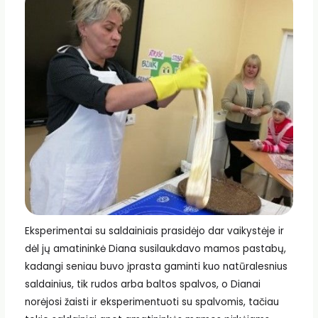
Eksperimentai su saldainiais prasidėjo dar vaikystėje ir
dėl jų amatininkė Diana susilaukdavo mamos pastabų,
kadangi seniau buvo įprasta gaminti kuo natūralesnius
saldainius, tik rudos arba baltos spalvos, o Dianai
norėjosi žaisti ir eksperimentuoti su spalvomis, tačiau