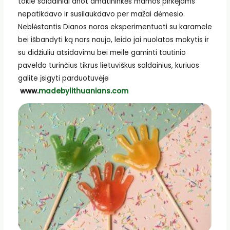
tokie saldainiai anot amatininkės mamos pirkėjams
nepatikdavo ir susilaukdavo per mažai dėmesio.
Neblėstantis Dianos noras eksperimentuoti su karamele
bei išbandyti ką nors naujo, leido jai nuolatos mokytis ir
su didžiuliu atsidavimu bei meile gaminti tautinio
paveldo turinčius tikrus lietuviškus saldainius, kuriuos
galite įsigyti parduotuvėje
www.
madebylithuanians.com