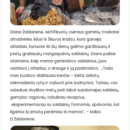
Diana Žaldarienė, sertifikuotų cukraus gaminių tradicinė
amatininkė, kilusi iš Šiluvos krašto, kuris garsėja
atlaidais, kuriuose iki šių dienų galima gardžiausių ir
pačių gražiausių margaspalvių saldainių. Diana puikiai
atsimena, kaip mama gamindavo saldainius, juos
veždavo į atlaidus, o drauge ir ją pasiimdavo. „Tada
man būdavo didžiausia kančia – keltis ankstų
sekmadienio rytą ir važiuoti prie bažnyčios. Tačiau, vos
sulaukusi dvylikos metų pati labai susidomėjau saldėsių
gamyba: ragavau, tobulinau receptus,
eksperimentavau su saldainių formomis, spalvomis, kol
ilgainiui šį amatą perėmiau iš mamos“, – kalba
D.Žaldarienė.