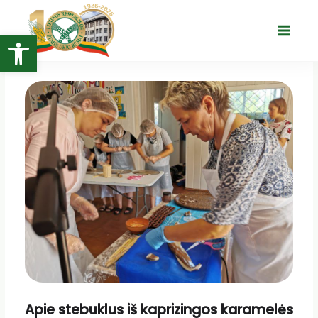
Pereiti
prie
Open toolbar
Main
turinio
Menu
Apie stebuklus iš kaprizingos karamelės