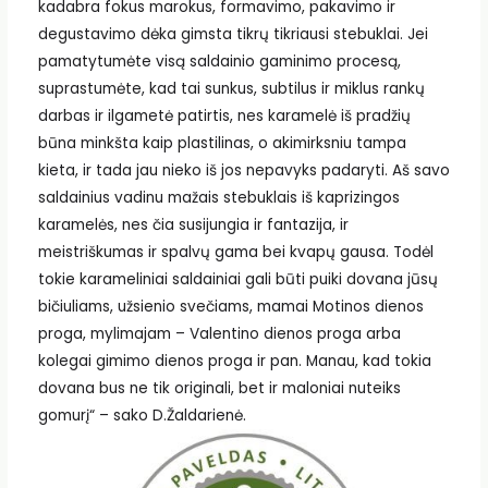
kadabra fokus marokus, formavimo, pakavimo ir
degustavimo dėka gimsta tikrų tikriausi stebuklai. Jei
pamatytumėte visą saldainio gaminimo procesą,
suprastumėte, kad tai sunkus, subtilus ir miklus rankų
darbas ir ilgametė patirtis, nes karamelė iš pradžių
būna minkšta kaip plastilinas, o akimirksniu tampa
kieta, ir tada jau nieko iš jos nepavyks padaryti. Aš savo
saldainius vadinu mažais stebuklais iš kaprizingos
karamelės, nes čia susijungia ir fantazija, ir
meistriškumas ir spalvų gama bei kvapų gausa. Todėl
tokie karameliniai saldainiai gali būti puiki dovana jūsų
bičiuliams, užsienio svečiams, mamai Motinos dienos
proga, mylimajam – Valentino dienos proga arba
kolegai gimimo dienos proga ir pan. Manau, kad tokia
dovana bus ne tik originali, bet ir maloniai nuteiks
gomurį“ – sako D.Žaldarienė.