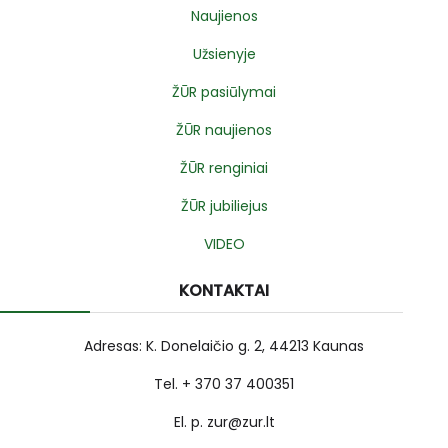
Naujienos
Užsienyje
ŽŪR pasiūlymai
ŽŪR naujienos
ŽŪR renginiai
ŽŪR jubiliejus
VIDEO
KONTAKTAI
Adresas: K. Donelaičio g. 2, 44213 Kaunas
Tel. + 370 37 400351
El. p. zur@zur.lt