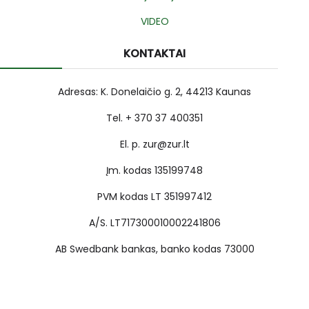
VIDEO
KONTAKTAI
Adresas: K. Donelaičio g. 2, 44213 Kaunas
Tel. + 370 37 400351
El. p. zur@zur.lt
Įm. kodas 135199748
PVM kodas LT 351997412
A/S. LT717300010002241806
AB Swedbank bankas, banko kodas 73000