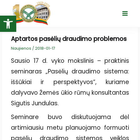
Pereiti
prie
Open toolbar
Main
turinio
Menu
Aptartos pasėlių draudimo problemos
Naujienos
/
2018-01-17
Sausio 17 d. vyko mokslinis – praktinis
seminaras „Pasėlių draudimo sistema:
iššūkiai ir perspektyvos”, kuriame
dalyvavo Žemės ūkio rūmų konsultantas
Sigutis Jundulas.
Seminare buvo diskutuojama dėl
artimiausiu metu planuojamo formuoti
pasėlių draudimo sistemos veiklos