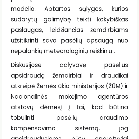
modelio. Aptartos sąlygos, kurios
sudarytų galimybę teikti kokybiškas
paslaugas, leidžiančias žemdirbiams
užsitikrinti savo pasėlių apsaugą nuo
nepalankių meteorologinių reiškinių .
Diskusijose dalyvavę pasėlius
apsidraudę žemdirbiai ir draudikai
atkreipė Žemės ūkio ministerijos (ŽŪM) ir
Nacionalinės mokėjimo agentūros
atstovų dėmesį į tai, kad būtina
tobulinti pasėlių draudimo
kompensavimo sistemą, jog
apsidraudusiems būtų operatyviai