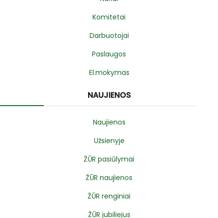
Komitetai
Darbuotojai
Paslaugos
El.mokymas
NAUJIENOS
Naujienos
Užsienyje
ŽŪR pasiūlymai
ŽŪR naujienos
ŽŪR renginiai
ŽŪR jubiliejus