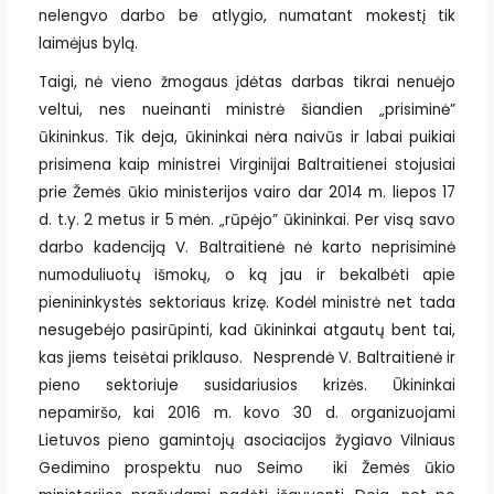
nelengvo darbo be atlygio, numatant mokestį tik
laimėjus bylą.
Taigi, nė vieno žmogaus įdėtas darbas tikrai nenuėjo
veltui, nes nueinanti ministrė šiandien „prisiminė”
ūkininkus. Tik deja, ūkininkai nėra naivūs ir labai puikiai
prisimena kaip ministrei Virginijai Baltraitienei stojusiai
prie Žemės ūkio ministerijos vairo dar 2014 m. liepos 17
d. t.y. 2 metus ir 5 mėn. „rūpėjo” ūkininkai. Per visą savo
darbo kadenciją V. Baltraitienė nė karto neprisiminė
numoduliuotų išmokų, o ką jau ir bekalbėti apie
pienininkystės sektoriaus krizę. Kodėl ministrė net tada
nesugebėjo pasirūpinti, kad ūkininkai atgautų bent tai,
kas jiems teisėtai priklauso. Nesprendė V. Baltraitienė ir
pieno sektoriuje susidariusios krizės. Ūkininkai
nepamiršo, kai 2016 m. kovo 30 d. organizuojami
Lietuvos pieno gamintojų asociacijos žygiavo Vilniaus
Gedimino prospektu nuo Seimo iki Žemės ūkio