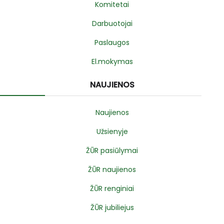
Komitetai
Darbuotojai
Paslaugos
El.mokymas
NAUJIENOS
Naujienos
Užsienyje
ŽŪR pasiūlymai
ŽŪR naujienos
ŽŪR renginiai
ŽŪR jubiliejus