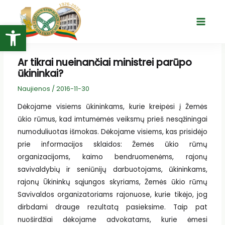
Pereiti
prie
Open toolbar
Main
turinio
Menu
Ar tikrai nueinančiai ministrei parūpo
ūkininkai?
Naujienos
/
2016-11-30
Dėkojame visiems ūkininkams, kurie kreipėsi į Žemės
ūkio rūmus, kad imtumėmės veiksmų prieš nesąžiningai
numoduliuotas išmokas. Dėkojame visiems, kas prisidėjo
prie informacijos sklaidos: Žemės ūkio rūmų
organizacijoms, kaimo bendruomenėms, rajonų
savivaldybių ir seniūnijų darbuotojams, ūkininkams,
rajonų Ūkininkų sąjungos skyriams, Žemės ūkio rūmų
Savivaldos organizatoriams rajonuose, kurie tikėjo, jog
dirbdami drauge rezultatą pasieksime. Taip pat
nuoširdžiai dėkojame advokatams, kurie ėmesi