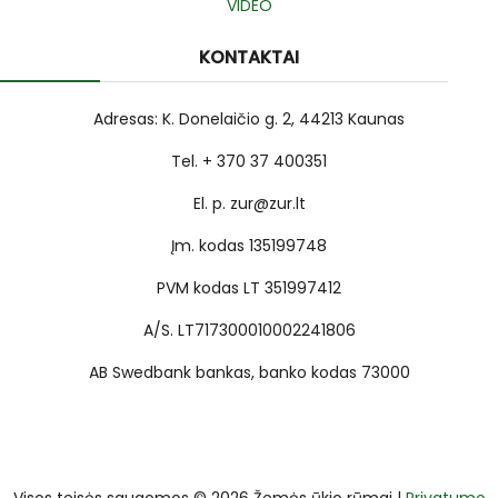
VIDEO
KONTAKTAI
Adresas: K. Donelaičio g. 2, 44213 Kaunas
Tel. + 370 37 400351
El. p. zur@zur.lt
Įm. kodas 135199748
PVM kodas LT 351997412
A/S. LT717300010002241806
AB Swedbank bankas, banko kodas 73000
Visos teisės saugomos © 2026 Žemės ūkio rūmai |
Privatumo