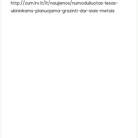
http://zum.lrv.lt/lt/naujienos/numoduliuotas-lesas-
ukininkams-planuojama-grazinti-dar-siais-metais