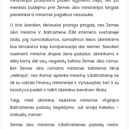
ministerijos prašydami padėti išgyventi. Deja, net po
mėnesio budėjimo prie Žemės ūkio ministerijos langais
pienininkai iš ministrės pagalbos nesulaukė.
O štai šiandien, tikriausiai prisnigo pinigais, nes Žemės
ūkio ministrė V. Baltraitienė ŽŪM interneto svetainėje
žada, jog numoduliuotos, sumažintos lėšos ūkininkams
bus išmokėtos kaip kompensacija dar šiemet. Šiandien
nueinanti ministrė drąsiai žeria pažadus ūkininkams ir
eilinį kartą dėl visų negandų kaltina Žemės ūkio rūmus.
Bet Žemės ūkio rūmams ministrės kaltinimai tikrai
„nelimpa”, nes Rūmai aplenkė ministrę V.Baltraitienę ne
tik su raštais Finansų ministerijai ir Vyriausybei, bet ir su
iniciatyva padėti ir telkti ūkininkus bendram tikslui.
Taigi, mieli ūkininkai, lauksime ministrės Virginijos
Baltraitienės pažadų išsipildymo. Juk artėja Kalėdos –
stebuklų metas!
Žemės ūkio ministrės V.Baltraitienės pažadą rasite: