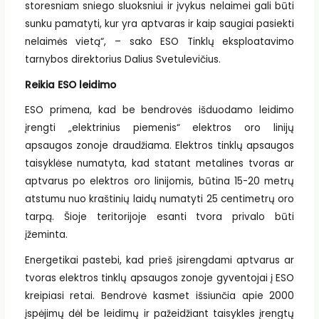
storesniam sniego sluoksniui ir įvykus nelaimei gali būti
sunku pamatyti, kur yra aptvaras ir kaip saugiai pasiekti
nelaimės vietą“, – sako ESO Tinklų eksploatavimo
tarnybos direktorius Dalius Svetulevičius.
Reikia ESO leidimo
ESO primena, kad be bendrovės išduodamo leidimo
įrengti „elektrinius piemenis“ elektros oro linijų
apsaugos zonoje draudžiama. Elektros tinklų apsaugos
taisyklėse numatyta, kad statant metalines tvoras ar
aptvarus po elektros oro linijomis, būtina 15-20 metrų
atstumu nuo kraštinių laidų numatyti 25 centimetrų oro
tarpą. Šioje teritorijoje esanti tvora privalo būti
įžeminta.
Energetikai pastebi, kad prieš įsirengdami aptvarus ar
tvoras elektros tinklų apsaugos zonoje gyventojai į ESO
kreipiasi retai. Bendrovė kasmet išsiunčia apie 2000
įspėjimų dėl be leidimų ir pažeidžiant taisykles įrengtų