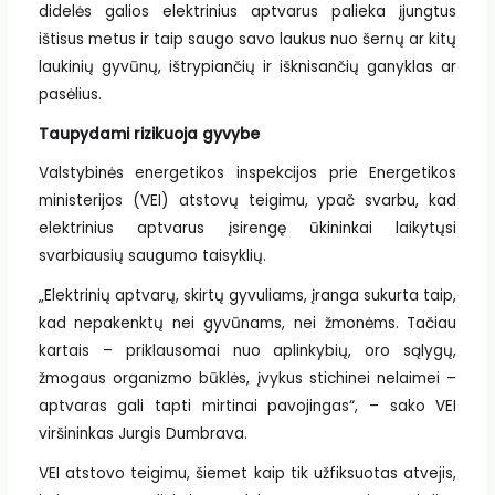
didelės galios elektrinius aptvarus palieka įjungtus
ištisus metus ir taip saugo savo laukus nuo šernų ar kitų
laukinių gyvūnų, ištrypiančių ir išknisančių ganyklas ar
pasėlius.
Taupydami rizikuoja gyvybe
Valstybinės energetikos inspekcijos prie Energetikos
ministerijos (VEI) atstovų teigimu, ypač svarbu, kad
elektrinius aptvarus įsirengę ūkininkai laikytųsi
svarbiausių saugumo taisyklių.
„Elektrinių aptvarų, skirtų gyvuliams, įranga sukurta taip,
kad nepakenktų nei gyvūnams, nei žmonėms. Tačiau
kartais – priklausomai nuo aplinkybių, oro sąlygų,
žmogaus organizmo būklės, įvykus stichinei nelaimei –
aptvaras gali tapti mirtinai pavojingas“, – sako VEI
viršininkas Jurgis Dumbrava.
VEI atstovo teigimu, šiemet kaip tik užfiksuotas atvejis,