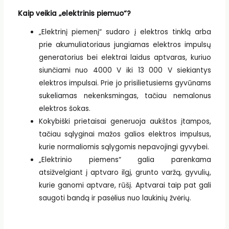
Kaip veikia „elektrinis piemuo“?
„Elektrinį piemenį“ sudaro į elektros tinklą arba
prie akumuliatoriaus jungiamas elektros impulsų
generatorius bei elektrai laidus aptvaras, kuriuo
siunčiami nuo 4000 V iki 13 000 V siekiantys
elektros impulsai. Prie jo prisilietusiems gyvūnams
sukeliamas nekenksmingas, tačiau nemalonus
elektros šokas.
Kokybiški prietaisai generuoja aukštos įtampos,
tačiau sąlyginai mažos galios elektros impulsus,
kurie normaliomis sąlygomis nepavojingi gyvybei.
„Elektrinio piemens“ galia parenkama
atsižvelgiant į aptvaro ilgį, grunto varžą, gyvulių,
kurie ganomi aptvare, rūšį. Aptvarai taip pat gali
saugoti bandą ir pasėlius nuo laukinių žvėrių.