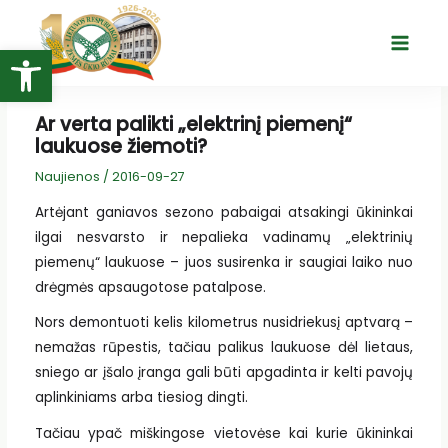
Pereiti
prie
Open toolbar
Main
turinio
Menu
Ar verta palikti „elektrinį piemenį“
laukuose žiemoti?
Naujienos
/
2016-09-27
Artėjant ganiavos sezono pabaigai atsakingi ūkininkai
ilgai nesvarsto ir nepalieka vadinamų „elektrinių
piemenų“ laukuose – juos susirenka ir saugiai laiko nuo
drėgmės apsaugotose patalpose.
Nors demontuoti kelis kilometrus nusidriekusį aptvarą –
nemažas rūpestis, tačiau palikus laukuose dėl lietaus,
sniego ar įšalo įranga gali būti apgadinta ir kelti pavojų
aplinkiniams arba tiesiog dingti.
Tačiau ypač miškingose vietovėse kai kurie ūkininkai