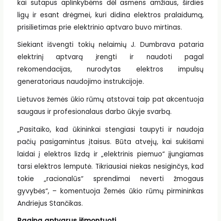
kai sutapus aplinkybėms dėl asmens amžiaus, širdies
ligų ir esant drėgmei, kuri didina elektros pralaidumą,
prisilietimas prie elektrinio aptvaro buvo mirtinas.
Siekiant išvengti tokių nelaimių J. Dumbrava pataria
elektrinį aptvarą įrengti ir naudoti pagal
rekomendacijas, nurodytas elektros impulsų
generatoriaus naudojimo instrukcijoje.
Lietuvos žemės ūkio rūmų atstovai taip pat akcentuoja
saugaus ir profesionalaus darbo ūkyje svarbą.
„Pasitaiko, kad ūkininkai stengiasi taupyti ir naudoja
pačių pasigamintus įtaisus. Būta atvejų, kai sukišami
laidai į elektros lizdą ir „elektrinis piemuo“ įjungiamas
tarsi elektros lemputė. Tikriausiai niekas nesiginčys, kad
tokie „racionalūs“ sprendimai neverti žmogaus
gyvybės“, – komentuoja Žemės ūkio rūmų pirmininkas
Andriejus Stančikas.
Ragina aptvarus išmontuoti