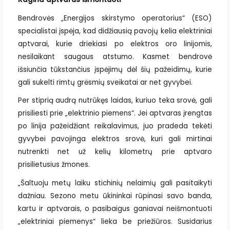
Bendrovės „Energijos skirstymo operatorius“ (ESO)
specialistai įspėja, kad didžiausią pavojų kelia elektriniai
aptvarai, kurie driekiasi po elektros oro linijomis,
nesilaikant saugaus atstumo. Kasmet bendrovė
išsiunčia tūkstančius įspėjimų dėl šių pažeidimų, kurie
gali sukelti rimtų grėsmių sveikatai ar net gyvybei.
Per stiprią audrą nutrūkęs laidas, kuriuo teka srovė, gali
prisiliesti prie „elektrinio piemens“. Jei aptvaras įrengtas
po linija pažeidžiant reikalavimus, juo pradeda tekėti
gyvybei pavojinga elektros srovė, kuri gali mirtinai
nutrenkti net už kelių kilometrų prie aptvaro
prisilietusius žmones.
„Šaltuoju metų laiku stichinių nelaimių gali pasitaikyti
dažniau. Sezono metu ūkininkai rūpinasi savo banda,
kartu ir aptvarais, o pasibaigus ganiavai neišmontuoti
„elektriniai piemenys“ lieka be priežiūros. Susidarius