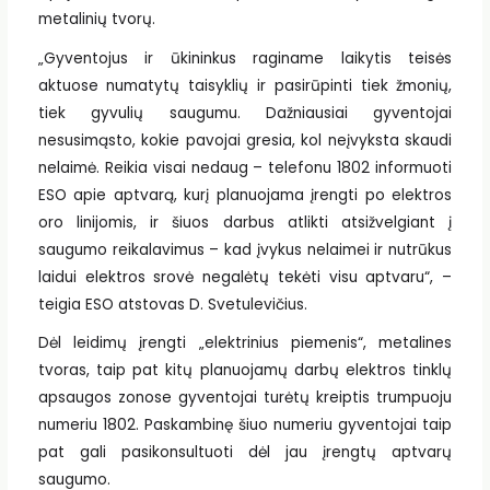
metalinių tvorų.
„Gyventojus ir ūkininkus raginame laikytis teisės
aktuose numatytų taisyklių ir pasirūpinti tiek žmonių,
tiek gyvulių saugumu. Dažniausiai gyventojai
nesusimąsto, kokie pavojai gresia, kol neįvyksta skaudi
nelaimė. Reikia visai nedaug – telefonu 1802 informuoti
ESO apie aptvarą, kurį planuojama įrengti po elektros
oro linijomis, ir šiuos darbus atlikti atsižvelgiant į
saugumo reikalavimus – kad įvykus nelaimei ir nutrūkus
laidui elektros srovė negalėtų tekėti visu aptvaru“, –
teigia ESO atstovas D. Svetulevičius.
Dėl leidimų įrengti „elektrinius piemenis“, metalines
tvoras, taip pat kitų planuojamų darbų elektros tinklų
apsaugos zonose gyventojai turėtų kreiptis trumpuoju
numeriu 1802. Paskambinę šiuo numeriu gyventojai taip
pat gali pasikonsultuoti dėl jau įrengtų aptvarų
saugumo.