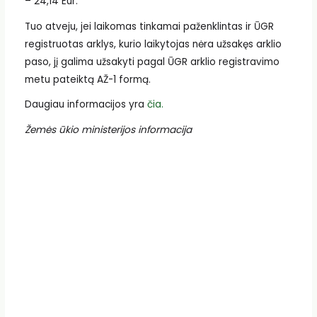
– 24,14 Eur.
Tuo atveju, jei laikomas tinkamai paženklintas ir ŪGR
registruotas arklys, kurio laikytojas nėra užsakęs arklio
paso, jį galima užsakyti pagal ŪGR arklio registravimo
metu pateiktą AŽ-1 formą.
Daugiau informacijos yra
čia.
Žemės ūkio ministerijos informacija