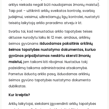
arklys niekada negali būti naudojamas žmonių maistui).
Taip pat – užtikrinti arklių sveikatos kontrolę, svarbią
judėjimui, veisimui, užkrečiamųjų ligų kontrolei, nustatyti
teisėtą laikytoją arklio praradimo atveju ir kt.
Svarbu tai, kad nenustačius arklio tapatybės teisės
aktuose nurodytu laiku iki 12 mėn. amžiaus, arklinių
šeimos gyvūnams i
šduodamas pakaitinis arklinių
šeimos tapatybės nustatymo dokumentas, kuriuo
gyvūnas pripažįstamas neskirtu skersti žmonių
maistui,
jam taikomi kiti ribojimai. Nustačius tokį
pažeidimą taikoma administracinė atsakomybė.
Pametus išduotą arklio pasą, išduodamas arklinių
šeimos gyvūno tapatybės nustatymo dokumento
dublikatas.
Kur kreiptis?
Arklių laikytojai, siekdami įgyvendinti arklių tapatybės