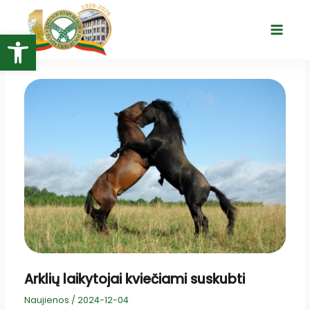
Pereiti
prie
Open toolbar
Main
turinio
Menu
Arklių laikytojai kviečiami suskubti
Naujienos
/
2024-12-04