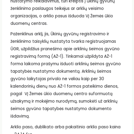
nustatymo reikalavimus, turi kreiptis į ūkinių gyvūnų
ženklinimo paslaugos teikėjus ar arklių veisimo
organizacijas, o arklio pasus išduoda VĮ Žemės ūkio
duomenų centras.
Paženklinus arklį, jis, Ūkinių gyvūnų registravimo ir
ženklinimo taisyklių nustatyta tvarka registruojamas
ŪGR, užpildžius pranešimo apie arklinių šeimos gyvūno
registravimą formą (AŽ-1). Tinkamai užpildyta AŽ-1
forma laikoma prašymu išduoti arklinių šeimos gyvūno
tapatybės nustatymo dokumentą. Arklinių šeimos
gyvūno laikytojas privalo ne vėliau kaip per 30
kalendorinių dienų nuo AŽ-1 formos pateikimo dienos,
pagal VĮ Žemės ūkio duomenų centro suformuotą
užsakymą ir mokėjimo nurodymą, sumokėti už arklinių
šeimos gyvūno tapatybės nustatymo dokumento
išdavimą.
Arklio paso, dublikato arba pakaitinio arklio paso kaina