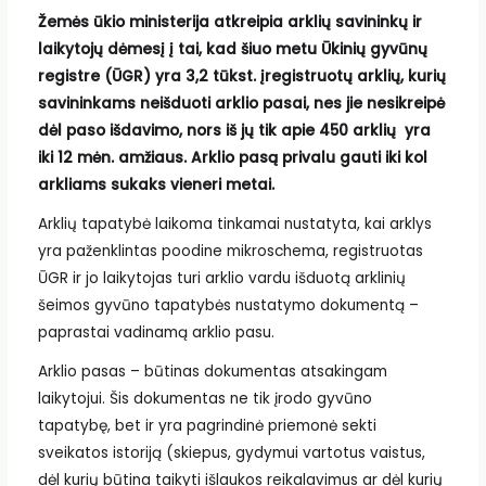
Žemės ūkio ministerija atkreipia arklių savininkų ir
laikytojų dėmesį į tai, kad šiuo metu Ūkinių gyvūnų
registre (ŪGR) yra 3,2 tūkst. įregistruotų arklių, kurių
savininkams neišduoti arklio pasai, nes jie nesikreipė
dėl paso išdavimo, nors iš jų tik apie 450 arklių yra
iki 12 mėn. amžiaus. Arklio pasą privalu gauti iki kol
arkliams sukaks vieneri metai.
Arklių tapatybė laikoma tinkamai nustatyta, kai arklys
yra paženklintas poodine mikroschema, registruotas
ŪGR ir jo laikytojas turi arklio vardu išduotą arklinių
šeimos gyvūno tapatybės nustatymo dokumentą –
paprastai vadinamą arklio pasu.
Arklio pasas – būtinas dokumentas atsakingam
laikytojui. Šis dokumentas ne tik įrodo gyvūno
tapatybę, bet ir yra pagrindinė priemonė sekti
sveikatos istoriją (skiepus, gydymui vartotus vaistus,
dėl kurių būtina taikyti išlaukos reikalavimus ar dėl kurių