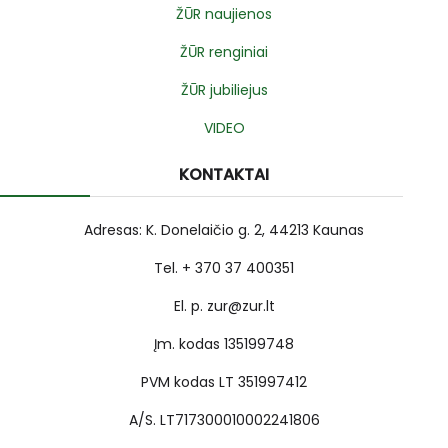
ŽŪR naujienos
ŽŪR renginiai
ŽŪR jubiliejus
VIDEO
KONTAKTAI
Adresas: K. Donelaičio g. 2, 44213 Kaunas
Tel. + 370 37 400351
El. p. zur@zur.lt
Įm. kodas 135199748
PVM kodas LT 351997412
A/S. LT717300010002241806