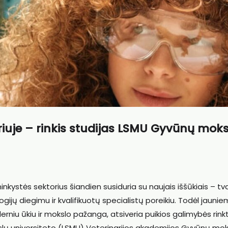
oriuje – rinkis studijas LSMU Gyvūnų moks
nkystės sektorius šiandien susiduria su naujais iššūkiais – t
gijų diegimu ir kvalifikuotų specialistų poreikiu. Todėl jaunie
rniu ūkiu ir mokslo pažanga, atsiveria puikios galimybės rinkt
slų universiteto (LSMU) Veterinarijos akademijos Gyvūnų mok