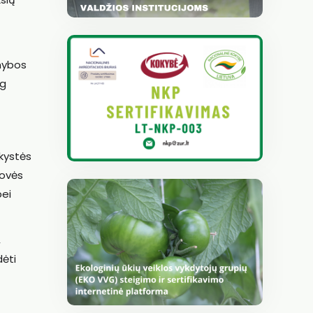
amybos
ug
nkystės
rovės
bei
,
dėti