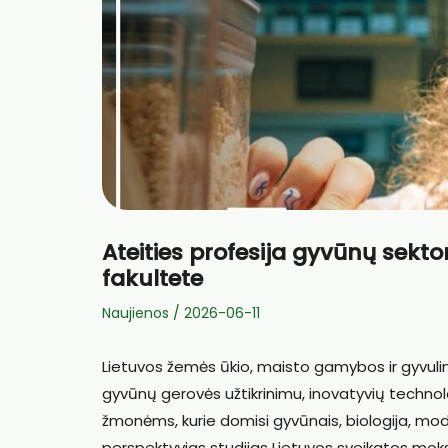
Ateities profesija gyvūnų sekt
fakultete
Naujienos
/
2026-06-11
Lietuvos žemės ūkio, maisto gamybos ir gyvulini
gyvūnų gerovės užtikrinimu, inovatyvių technolo
žmonėms, kurie domisi gyvūnais, biologija, mode
perspektyvias studijas Lietuvos sveikatos mok