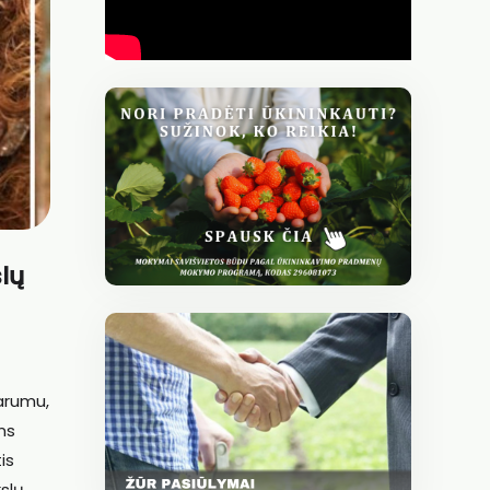
lų
varumu,
ms
is
slų