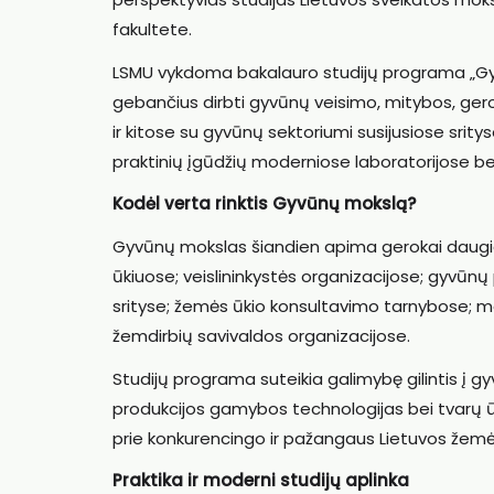
fakultete.
LSMU vykdoma bakalauro studijų programa „Gyvū
gebančius dirbti gyvūnų veisimo, mitybos, ger
ir kitose su gyvūnų sektoriumi susijusiose sritys
praktinių įgūdžių moderniose laboratorijose be
Kodėl verta rinktis Gyvūnų mokslą?
Gyvūnų mokslas šiandien apima gerokai daugiau n
ūkiuose; veislininkystės organizacijose; gyvūn
srityse; žemės ūkio konsultavimo tarnybose; mok
žemdirbių savivaldos organizacijose.
Studijų programa suteikia galimybę gilintis į g
produkcijos gamybos technologijas bei tvarų ūki
prie konkurencingo ir pažangaus Lietuvos žemė
Praktika ir moderni studijų aplinka