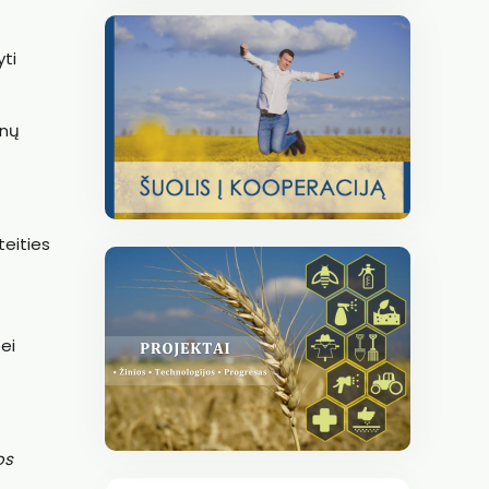
yti
ūnų
teities
ei
os