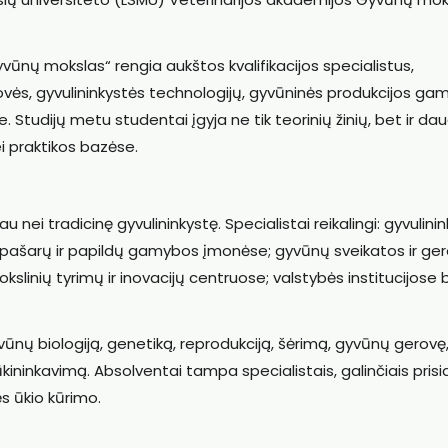
nų mokslas“ rengia aukštos kvalifikacijos specialistus,
ovės, gyvulininkystės technologijų, gyvūninės produkcijos g
e. Studijų metu studentai įgyja ne tik teorinių žinių, bet ir da
i praktikos bazėse.
ei tradicinę gyvulininkystę. Specialistai reikalingi: gyvulini
ų pašarų ir papildų gamybos įmonėse; gyvūnų sveikatos ir ge
slinių tyrimų ir inovacijų centruose; valstybės institucijose 
yvūnų biologiją, genetiką, reprodukciją, šėrimą, gyvūnų gerovę
ninkavimą. Absolventai tampa specialistais, galinčiais prisi
s ūkio kūrimo.