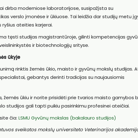
ai dirba moderniose laboratorijose, susipažįsta su
kas verslo įmonėse ir ūkiuose. Tai leidžia dar studijų metu įg
ryšius ateities karjerai.
ima tęsti studijas magistrantūroje, gilinti kompetencijas gyv
islininkystės ir biotechnologijų srityse.
mės ūkyje
unimą rinktis žemės ūkio, maisto ir gyvūnų mokslų studijas. A
gi specialistai, gebantys derinti tradicijas su naujausiomis
, žemės ūkiu ir norite prisidėti prie tvarios maisto gamybos b
studijos gali tapti puikiu pasirinkimu profesinei ateičiai.
ite čia:
LSMU Gyvūnų mokslas (bakalauro studijos)
tuvos sveikatos mokslų universiteto Veterinarijos akademij