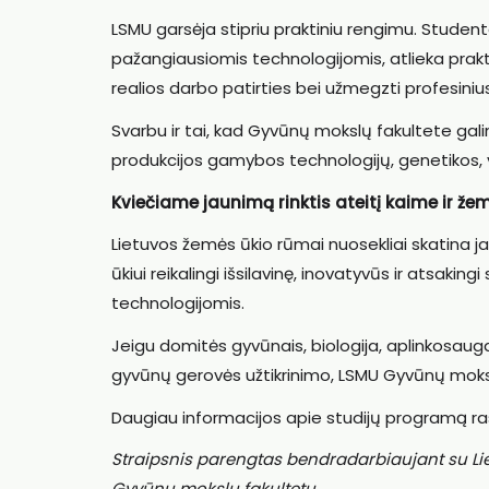
LSMU garsėja stipriu praktiniu rengimu. Student
pažangiausiomis technologijomis, atlieka prakti
realios darbo patirties bei užmegzti profesinius 
Svarbu ir tai, kad Gyvūnų mokslų fakultete gal
produkcijos gamybos technologijų, genetikos, ve
Kviečiame jaunimą rinktis ateitį kaime ir že
Lietuvos žemės ūkio rūmai nuosekliai skatina ja
ūkiui reikalingi išsilavinę, inovatyvūs ir atsakin
technologijomis.
Jeigu domitės gyvūnais, biologija, aplinkosauga
gyvūnų gerovės užtikrinimo, LSMU Gyvūnų mokslo 
Daugiau informacijos apie studijų programą ras
Straipsnis parengtas bendradarbiaujant su Lie
Gyvūnų mokslų fakultetu.