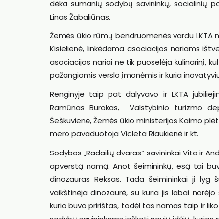
dėka sumanių sodybų savininkų, socialinių pa
Linas Žabaliūnas.
Žemės ūkio rūmų bendruomenės vardu LKTA nari
Kisielienė, linkėdama asociacijos nariams išt
asociacijos nariai ne tik puoselėja kulinarinį, k
pažangiomis verslo įmonėmis ir kuria inovatyviu
Renginyje taip pat dalyvavo ir LKTA jubiliej
Ramūnas Burokas, Valstybinio turizmo depa
Šeškuvienė, Žemės ūkio ministerijos Kaimo plė
mero pavaduotoja Violeta Riaukienė ir kt.
Sodybos „Radailių dvaras“ savininkai Vita ir And
apverstą namą. Anot šeimininkų, esą tai bu
dinozauras Reksas. Tada šeimininkai jį lyg š
vaikštinėja dinozaurė, su kuria jis labai norėj
kurio buvo pririštas, todėl tas namas taip ir li
sodybų savininkams ieškoti naujų idėjų, kurios pr