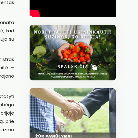
dentas
Sonata
gė, kad
auja su
istras
aitė –
 rajono
statyti
pabėgo
rijoje
ą, prie
turizmo