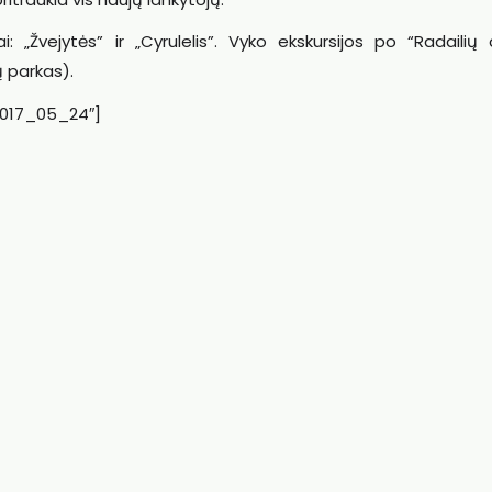
: „Žvejytės” ir „Cyrulelis”. Vyko ekskursijos po “Radailių
 parkas).
2017_05_24″]