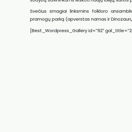
Svečius smagiai linksmins folkloro ansambliai
pramogų parką (apverstas namas ir Dinozaurų
[Best_Wordpress_Gallery id=”92″ gal_title=”