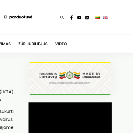
El. parduotuvė
Paieška
VIMAS
ŽŪR JUBILIEJUS
VIDEO
(LKTA)
.
sukurti
airus.
ulėjame