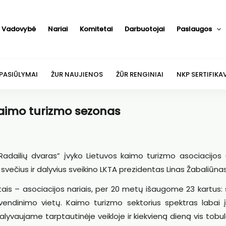
Vadovybė
Nariai
Komitetai
Darbuotojai
Paslaugos
 PASIŪLYMAI
ŽUR NAUJIENOS
ŽŪR RENGINIAI
NKP SERTIFIKA
 kaimo turizmo sezonas
adailių dvaras” įvyko Lietuvos kaimo turizmo asociacijos 
 svečius ir dalyvius sveikino LKTA prezidentas Linas Žabaliūnas
tais – asociacijos nariais, per 20 metų išaugome 23 kartus: 
endinimo vietų. Kaimo turizmo sektorius spektras labai įv
dalyvaujame tarptautinėje veikloje ir kiekvieną dieną vis tob