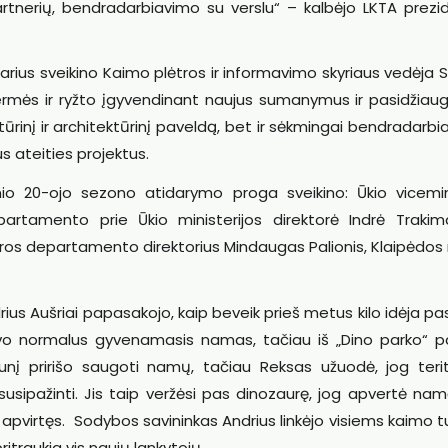
rtnerių, bendradarbiavimo su verslu“ – kalbėjo LKTA prezi
us sveikino Kaimo plėtros ir informavimo skyriaus vedėja 
vermės ir ryžto įgyvendinant naujus sumanymus ir pasidžiau
ultūrinį ir architektūrinį paveldą, bet ir sėkmingai bendradarbi
s ateities projektus.
inio 20-ojo sezono atidarymo proga sveikino: Ūkio vicemin
rtamento prie Ūkio ministerijos direktorė Indrė Trakim
tros departamento direktorius Mindaugas Palionis, Klaipėdos
rius Aušriai papasakojo, kaip beveik prieš metus kilo idėja pa
vo normalus gyvenamasis namas, tačiau iš „Dino parko“ 
unį pririšo saugoti namų, tačiau Reksas užuodė, jog terito
o susipažinti. Jis taip veržėsi pas dinozaurę, jog apvertė nam
ko apvirtęs. Sodybos savininkas Andrius linkėjo visiems kaimo 
itraukia vis naujų lankytojų.