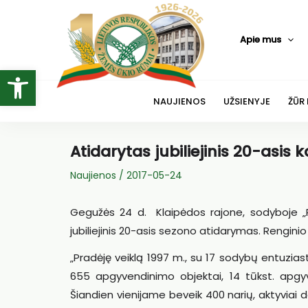
Pereiti
prie
Apie mus
turinio
Open toolbar
NAUJIENOS
UŽSIENYJE
ŽŪR
Atidarytas jubiliejinis 20-asis
Naujienos
/
2017-05-24
Gegužės 24 d. Klaipėdos rajone, sodyboje „R
jubiliejinis 20-asis sezono atidarymas. Renginio
„Pradėję veiklą 1997 m., su 17 sodybų entuzias
655 apgyvendinimo objektai, 14 tūkst. apgyv
Šiandien vienijame beveik 400 narių, aktyviai 