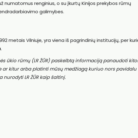
 numatomus renginius, o su įkurtų Kinijos prekybos rūmų
endradarbiavimo galimybes.
2 metais Vilniuje, yra viena iš pagrindinių institucijų, per kur
.
ės ūkio rūmų (LR ŽŪR) paskelbtą informaciją panaudoti kito
e ar kitur arba platinti mūsų medžiagą kuriuo nors pavidalu
a nurodyti LR ŽŪR kaip šaltinį.