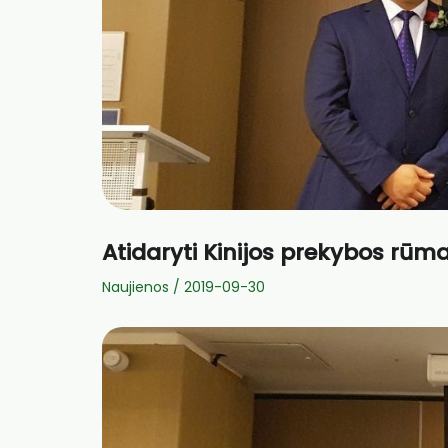
Atidaryti Kinijos prekybos rūma
Naujienos
/
2019-09-30