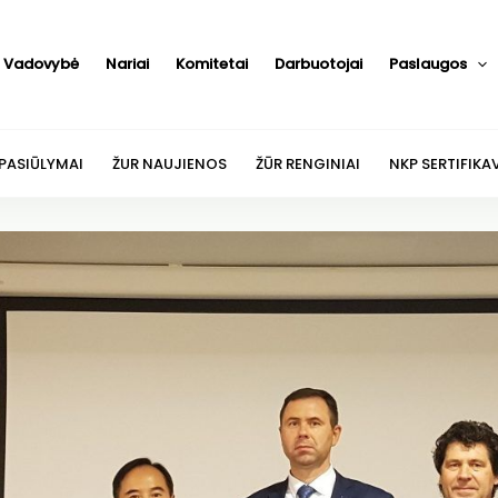
Vadovybė
Nariai
Komitetai
Darbuotojai
Paslaugos
 PASIŪLYMAI
ŽUR NAUJIENOS
ŽŪR RENGINIAI
NKP SERTIFIKA