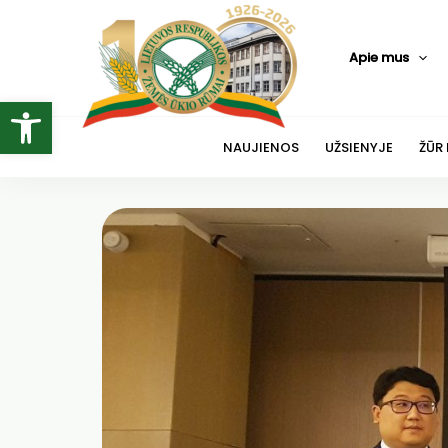
Pereiti
prie
Apie mus
turinio
Open toolbar
NAUJIENOS
UŽSIENYJE
ŽŪR