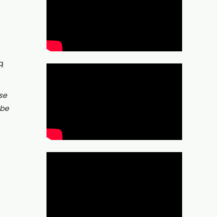
ią
se
 be