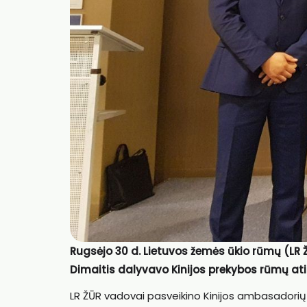
Rugsėjo 30 d. Lietuvos žemės ūkio rūmų (LR Ž
Dimaitis dalyvavo Kinijos prekybos rūmų at
LR ŽŪR vadovai pasveikino Kinijos ambasadorių 