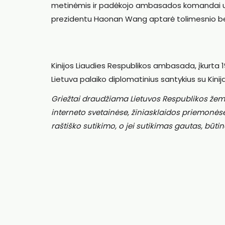
metinėmis ir padėkojo ambasados komandai už
prezidentu Haonan Wang aptarė tolimesnio b
Kinijos Liaudies Respublikos ambasada, įkurta 199
Lietuva palaiko diplomatinius santykius su Kinija
Griežtai draudžiama Lietuvos Respublikos žem
interneto svetainėse, žiniasklaidos priemonės
raštiško sutikimo, o jei sutikimas gautas, būtin