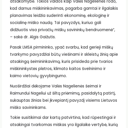
atsakomybė. Tokios valdos kaip Valės Nagelienės rodo,
kad darnus miškininkavimas, pagarba gamtai ir ilgalaikis
planavimas leidžia suderinti ekonominę, ekologinę ir
socialinę miško naudą. Tai pavyzdys, kuriuo gali
didžiuotis visa privačių miškų savininkų bendruomenė“,
– sakė dr. Algis Gaižutis.
Pasak LMSA pirmininko, ypač svarbu, kad gerieji miškų
tvarkymo pavyzdžiai būtų viešinami ir skleistų žinią apie
atsakingą šeimininkavimą, kuris prisideda prie tvarios
miškininkystės plėtros, klimato kaitos švelninimo ir
kaimo vietovių gyvybingumo.
Nuoširdžiai dėkojame Valės Nagelienės šeimai ir
Raimundui Nageliui už šiltą priėmimą, pasidalytą patirtį,
sukauptas žinias bei įkvepiantį pavyzdį visiems Lietuvos
miško savininkams.
Tokie susitikimai dar kartą patvirtina, kad rūpestingai ir
atsakingai tvarkomas miškas yra ilgalaikė vertybė, kurią