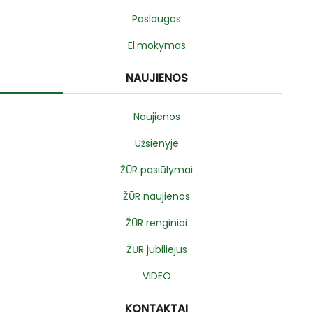
Paslaugos
El.mokymas
NAUJIENOS
Naujienos
Užsienyje
ŽŪR pasiūlymai
ŽŪR naujienos
ŽŪR renginiai
ŽŪR jubiliejus
VIDEO
KONTAKTAI