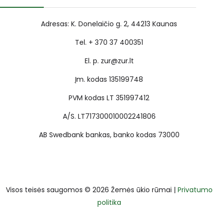
Adresas: K. Donelaičio g. 2, 44213 Kaunas
Tel. + 370 37 400351
El. p. zur@zur.lt
Įm. kodas 135199748
PVM kodas LT 351997412
A/S. LT717300010002241806
AB Swedbank bankas, banko kodas 73000
Visos teisės saugomos © 2026 Žemės ūkio rūmai |
Privatumo
politika