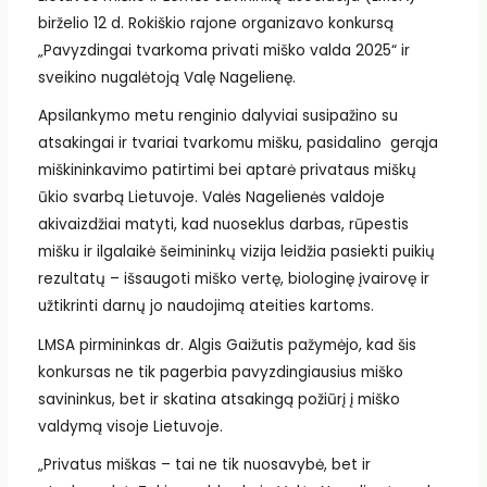
birželio 12 d. Rokiškio rajone organizavo konkursą
„Pavyzdingai tvarkoma privati miško valda 2025“ ir
sveikino nugalėtoją Valę Nagelienę.
Apsilankymo metu renginio dalyviai susipažino su
atsakingai ir tvariai tvarkomu mišku, pasidalino gerąja
miškininkavimo patirtimi bei aptarė privataus miškų
ūkio svarbą Lietuvoje. Valės Nagelienės valdoje
akivaizdžiai matyti, kad nuoseklus darbas, rūpestis
mišku ir ilgalaikė šeimininkų vizija leidžia pasiekti puikių
rezultatų – išsaugoti miško vertę, biologinę įvairovę ir
užtikrinti darnų jo naudojimą ateities kartoms.
LMSA pirmininkas dr. Algis Gaižutis pažymėjo, kad šis
konkursas ne tik pagerbia pavyzdingiausius miško
savininkus, bet ir skatina atsakingą požiūrį į miško
valdymą visoje Lietuvoje.
„Privatus miškas – tai ne tik nuosavybė, bet ir