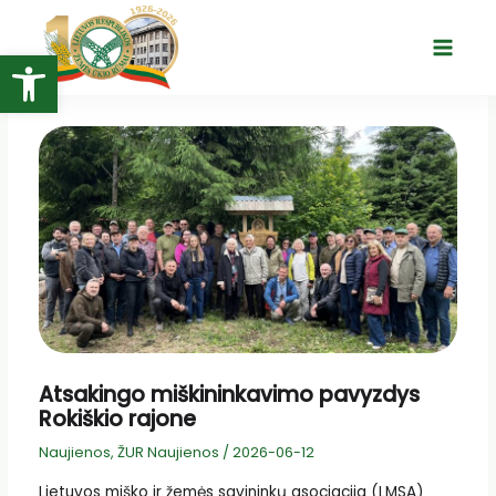
Pereiti
prie
Open toolbar
Main
turinio
Menu
Atsakingo miškininkavimo pavyzdys
Rokiškio rajone
Naujienos
,
ŽUR Naujienos
/
2026-06-12
Lietuvos miško ir žemės savininkų asociacija (LMSA)