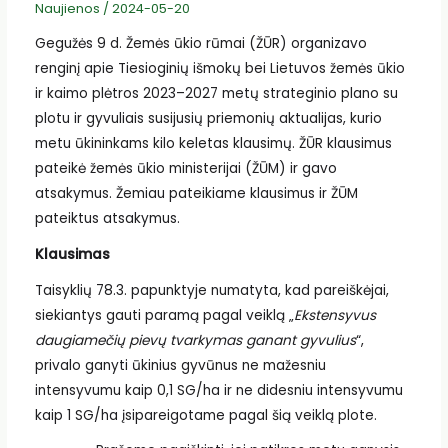
Naujienos
/
2024-05-20
Gegužės 9 d. Žemės ūkio rūmai (ŽŪR) organizavo
renginį apie Tiesioginių išmokų bei Lietuvos žemės ūkio
ir kaimo plėtros 2023–2027 metų strateginio plano su
plotu ir gyvuliais susijusių priemonių aktualijas, kurio
metu ūkininkams kilo keletas klausimų. ŽŪR klausimus
pateikė žemės ūkio ministerijai (ŽŪM) ir gavo
atsakymus. Žemiau pateikiame klausimus ir ŽŪM
pateiktus atsakymus.
Klausimas
Taisyklių 78.3. papunktyje numatyta, kad pareiškėjai,
siekiantys gauti paramą pagal veiklą „
Ekstensyvus
daugiamečių pievų tvarkymas ganant gyvulius
“,
privalo ganyti ūkinius gyvūnus ne mažesniu
intensyvumu kaip 0,1 SG/ha ir ne didesniu intensyvumu
kaip 1 SG/ha įsipareigotame pagal šią veiklą plote.