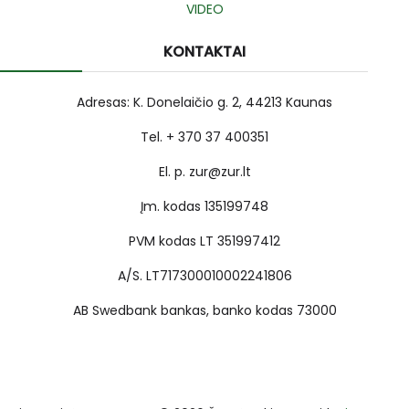
VIDEO
KONTAKTAI
Adresas: K. Donelaičio g. 2, 44213 Kaunas
Tel. + 370 37 400351
El. p. zur@zur.lt
Įm. kodas 135199748
PVM kodas LT 351997412
A/S. LT717300010002241806
AB Swedbank bankas, banko kodas 73000