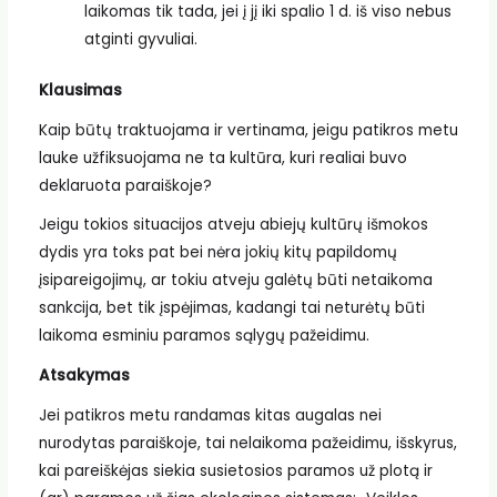
laikomas tik tada, jei į jį iki spalio 1 d. iš viso nebus
atginti gyvuliai.
Klausimas
Kaip būtų traktuojama ir vertinama, jeigu patikros metu
lauke užfiksuojama ne ta kultūra, kuri realiai buvo
deklaruota paraiškoje?
Jeigu tokios situacijos atveju abiejų kultūrų išmokos
dydis yra toks pat bei nėra jokių kitų papildomų
įsipareigojimų, ar tokiu atveju galėtų būti netaikoma
sankcija, bet tik įspėjimas, kadangi tai neturėtų būti
laikoma esminiu paramos sąlygų pažeidimu.
Atsakymas
Jei patikros metu randamas kitas augalas nei
nurodytas paraiškoje, tai nelaikoma pažeidimu, išskyrus,
kai pareiškėjas siekia susietosios paramos už plotą ir