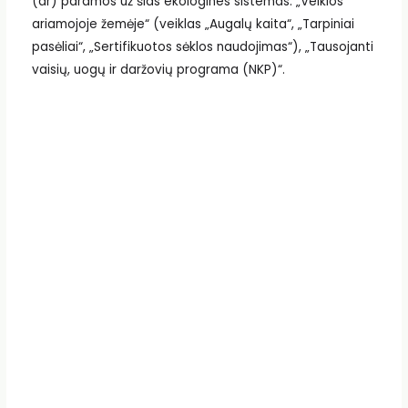
(ar) paramos už šias ekologines sistemas: „Veiklos
ariamojoje žemėje“ (veiklas „Augalų kaita“, „Tarpiniai
pasėliai“, „Sertifikuotos sėklos naudojimas“), „Tausojanti
vaisių, uogų ir daržovių programa (NKP)“.