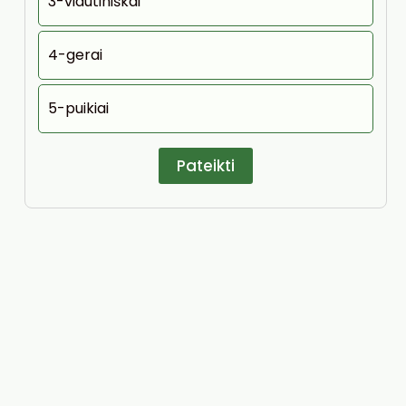
3-vidutiniškai
4-gerai
5-puikiai