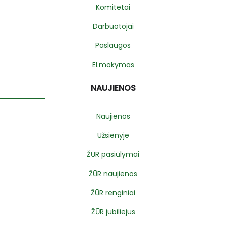
Komitetai
Darbuotojai
Paslaugos
El.mokymas
NAUJIENOS
Naujienos
Užsienyje
ŽŪR pasiūlymai
ŽŪR naujienos
ŽŪR renginiai
ŽŪR jubiliejus