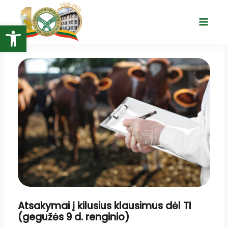
Pereiti
prie
Open toolbar
Main
turinio
Menu
Atsakymai į kilusius klausimus dėl TI
(gegužės 9 d. renginio)