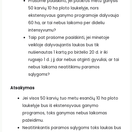
Prašome paaiškinti, jei patikros metu ganysis
50 karvių 10 ha ploto laukelyje, nors
ekstensyvaus ganymo programoje dalyvauja
60 ha, ar tai nebus laikoma per dideliu
intensyvumu?
Taip pat prašome paaiškinti, jei minėtoje
veikloje dalyvaujantis laukas bus tik
nušienautas 1 kartą po birželio 20 d. ir iki
rugsėjo 1 d. į jį dar nebus atginti gyvuliai, ar tai
nebus laikoma neatitikimu paramos
sąlygoms?
Atsakymas
Jei visos 50 karvių tuo metu esančių 10 ha ploto
laukelyje bus iš ekstensyvaus ganymo
programos, toks ganymas nebus laikomas
pažeidimu.
Neatitinkantis paramos sąlygoms toks laukas bus