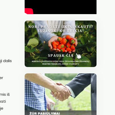
i dalis
er
mis iš
ksti
je