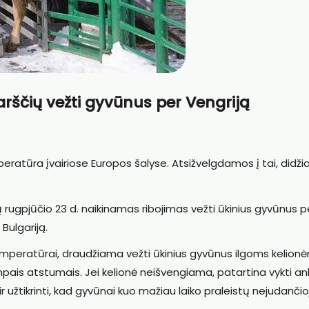
ščių vežti gyvūnus per Vengriją
tūra įvairiose Europos šalyse. Atsižvelgdamos į tai, didžioj
rugpjūčio 23 d. naikinamas ribojimas vežti ūkinius gyvūnus p
 Bulgariją.
mperatūrai, draudžiama vežti ūkinius gyvūnus ilgoms kelionė
ais atstumais. Jei kelionė neišvengiama, patartina vykti an
 ir užtikrinti, kad gyvūnai kuo mažiau laiko praleistų nejudančio