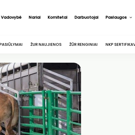
Vadovybė
Nariai
Komitetai
Darbuotojai
Paslaugos
 PASIŪLYMAI
ŽUR NAUJIENOS
ŽŪR RENGINIAI
NKP SERTIFIKA