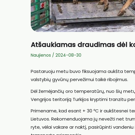
Atšaukiamas draudimas dėl kar
Naujienos
/
2024-08-30
Pastaruoju metu buvo fiksuojama aukšta tempera
valstybių gyvūnų pervežimui taikė ribojimus.
Dėl žemėjančių oro temperatūrų, nuo šių metų 
Vengrijos teritoriją Turkijos kryptimi tranzitu per
Primename, kad esant + 30 ºC ir aukštesnei te
Lietuvos. Rekomenduojama jų nevežti net trump
ryte, vėlai vakare ar naktį, pasirūpinti vandeniu