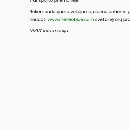
transporto priemonėje.
Rekomenduojame vežėjams, planuojantiems gyv
naudoti
www.meteoblue.com
svetainę orų pr
VMVT informacija