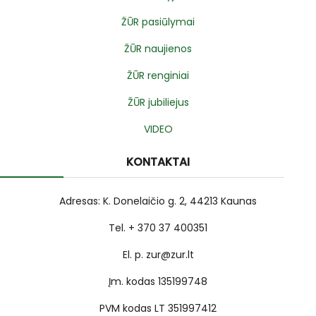
ŽŪR pasiūlymai
ŽŪR naujienos
ŽŪR renginiai
ŽŪR jubiliejus
VIDEO
KONTAKTAI
Adresas: K. Donelaičio g. 2, 44213 Kaunas
Tel. + 370 37 400351
El. p. zur@zur.lt
Įm. kodas 135199748
PVM kodas LT 351997412