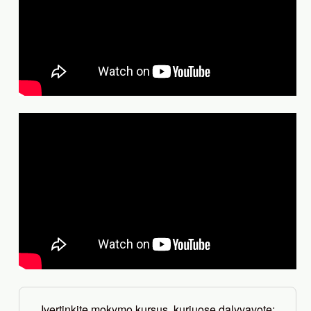
Įvertinkite mokymo kursus, kuriuose dalyvavote: