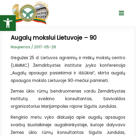
Pereiti
prie
Open toolbar
Main
turinio
Menu
Augalų mokslui Lietuvoje – 90
Naujienos
/
2017-05-26
Gegužės 25 d. Lietuvos agrarinių ir miškų mokslų centro
(LAMMC) Žemdirbystės institute įvyko konferencija
„Augalų apsauga: pasiekimai ir iššūkiai“, skirta augalų
apsaugos mokslo Lietuvoje 90-mečiui paminėti.
Žemės ūkio rūmų bendruomenės vardu Žemdirbystės
institutą sveikino konsultantas, Savivaldos
organizatorius Marijampolės rajone Sigutis Jundulas.
Renginio metu vyko diskusija apie augalų apsaugos
svarbą šiuolaikinėje augalininkystėje, kurioje dalyvavo
Žemės ūkio rūmų konsultantas Sigutis Jundulas,