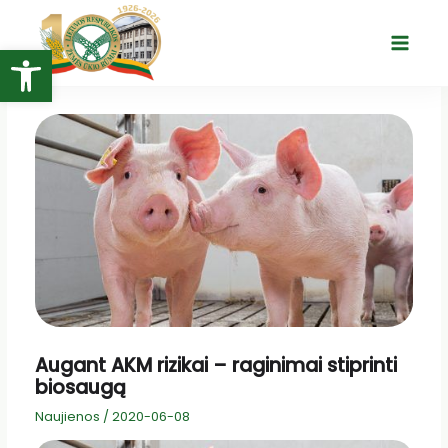
Pereiti
prie
Open toolbar
Main
turinio
Menu
Augant AKM rizikai – raginimai stiprinti
biosaugą
Naujienos
/
2020-06-08