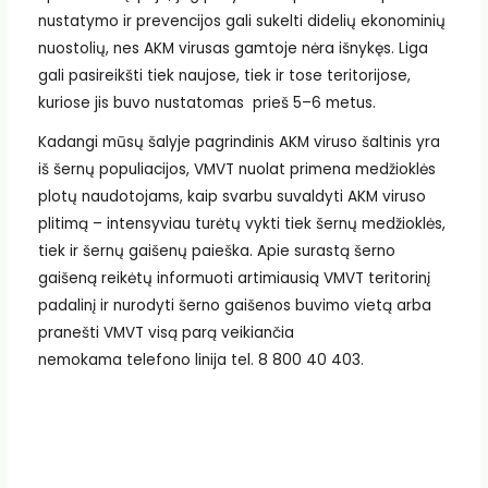
nustatymo ir prevencijos gali sukelti didelių ekonominių
nuostolių, nes AKM virusas gamtoje nėra išnykęs. Liga
gali pasireikšti tiek naujose, tiek ir tose teritorijose,
kuriose jis buvo nustatomas prieš 5–6 metus.
Kadangi mūsų šalyje pagrindinis AKM viruso šaltinis yra
iš šernų populiacijos, VMVT nuolat primena medžioklės
plotų naudotojams, kaip svarbu suvaldyti AKM viruso
plitimą – intensyviau turėtų vykti tiek šernų medžioklės,
tiek ir šernų gaišenų paieška. Apie surastą šerno
gaišeną reikėtų informuoti artimiausią VMVT teritorinį
padalinį ir nurodyti šerno gaišenos buvimo vietą arba
pranešti VMVT visą parą veikiančia
nemokama telefono linija tel. 8 800 40 403.