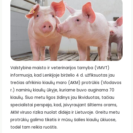
Valstybinė maisto ir veterinarijos tarnyba (VMVT)
informuoja, kad Lenkijoje birželio 4 d. užfiksuotas jau
trečias afrikinio kiaulių maro (AKM) protrūkis (Vlodavos
r.) naminių kiaulių ūkyje, kuriame buvo auginama 70
kiaulių. Šiuo metu ligos židinys jau likviduotas, tačiau
specialistai perspėja, kad, įsivyraujant šiltiems orams,
AKM viruso rizika nuolat didėja ir Lietuvoje. Greitu metu
protrūkių galima tikėtis ir mūsų šalies kiaulių ūkiuose,
todėl tam reikia ruoštis.