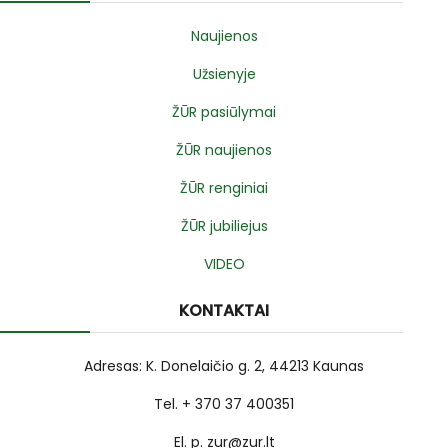
Naujienos
Užsienyje
ŽŪR pasiūlymai
ŽŪR naujienos
ŽŪR renginiai
ŽŪR jubiliejus
VIDEO
KONTAKTAI
Adresas: K. Donelaičio g. 2, 44213 Kaunas
Tel. + 370 37 400351
El. p. zur@zur.lt