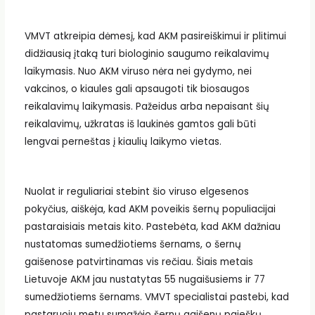
VMVT atkreipia dėmesį, kad AKM pasireiškimui ir plitimui
didžiausią įtaką turi biologinio saugumo reikalavimų
laikymasis. Nuo AKM viruso nėra nei gydymo, nei
vakcinos, o kiaules gali apsaugoti tik biosaugos
reikalavimų laikymasis. Pažeidus arba nepaisant šių
reikalavimų, užkratas iš laukinės gamtos gali būti
lengvai perneštas į kiaulių laikymo vietas.
Nuolat ir reguliariai stebint šio viruso elgesenos
pokyčius, aiškėja, kad AKM poveikis šernų populiacijai
pastaraisiais metais kito. Pastebėta, kad AKM dažniau
nustatomas sumedžiotiems šernams, o šernų
gaišenose patvirtinamas vis rečiau. Šiais metais
Lietuvoje AKM jau nustatytas 55 nugaišusiems ir 77
sumedžiotiems šernams. VMVT specialistai pastebi, kad
pastaruoju metu sumažėjo šernų gaišenų paieškų