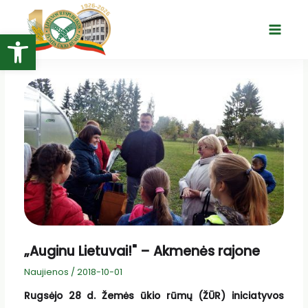
Pereiti
prie
Open toolbar
Main
turinio
Menu
„Auginu Lietuvai!" – Akmenės rajone
Naujienos
/
2018-10-01
Rugsėjo 28 d. Žemės ūkio rūmų (ŽŪR) iniciatyvos