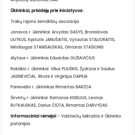
Ūkininkai, prisidėję prie iniciatyvos:
Trakų rajono žemdirbių asociacija
Jonavos r. ūkininkai: Arvydas GASYS, Bronislovas
LIUTKUS, Kęstutis JANUŠAITIS, Vytautas STALIORAITIS,
Mindaugas STANIŠAUSKAS, Gintaras STAŠIONIS
Alytaus r. ūkininkas Eduardas GUŽIAVIČIUS
Rokiškio r. ūkininkai: Vilius PLIUŠKIS, Žydrūnė ir Saulius
JASINEVIČIAI, Birutė ir Virginijus DAPKAI
Panevėžio r. ūkininkas Rimantas BARZDA
Širvintų r. ūkininkai: Ramūnas KISIELIUS, Leonas
RUTKAUSKAS, Darius ČIŪTA, Rimantas DARVYDAS
Informaciniai rėmėjai
– Valstiečių laikraštis ir Ūkininko
patarėjas.