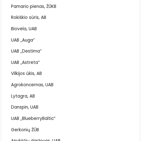
Pamario pienas, ŽŪKB
Rokiškio sūris, AB
Biovela, UAB
UAB „Auga“
UAB „Destima“
UAB „Astreta“
Vilkijos ūkis, AB
Agrokoncernas, UAB
Lytagra, AB
Danspin, UAB
UAB „BlueberryBaltic“
Gerkonių ŽŪB
Anykščių daržovės, UAB