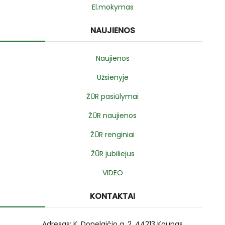
El.mokymas
NAUJIENOS
Naujienos
Užsienyje
ŽŪR pasiūlymai
ŽŪR naujienos
ŽŪR renginiai
ŽŪR jubiliejus
VIDEO
KONTAKTAI
Adresas: K. Donelaičio g. 2, 44213 Kaunas