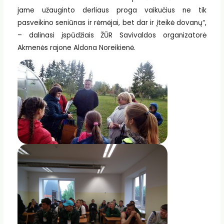
jame užauginto derliaus proga vaikučius ne tik
pasveikino seniūnas ir rėmėjai, bet dar ir įteikė dovanų“,
– dalinasi įspūdžiais ŽŪR Savivaldos organizatorė
Akmenės rajone Aldona Noreikienė.