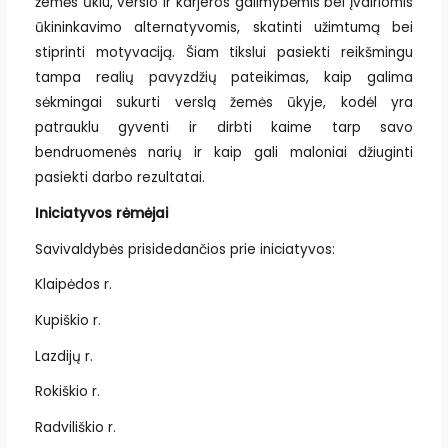
žemės ūkiu, verslo ir karjeros galimybėmis bei įvairiomis
ūkininkavimo alternatyvomis, skatinti užimtumą bei
stiprinti motyvaciją. Šiam tikslui pasiekti reikšmingu
tampa realių pavyzdžių pateikimas, kaip galima
sėkmingai sukurti verslą žemės ūkyje, kodėl yra
patrauklu gyventi ir dirbti kaime tarp savo
bendruomenės narių ir kaip gali maloniai džiuginti
pasiekti darbo rezultatai.
Iniciatyvos rėmėjai
Savivaldybės prisidedančios prie iniciatyvos:
Klaipėdos r.
Kupiškio r.
Lazdijų r.
Rokiškio r.
Radviliškio r.