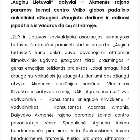
„Auginu Lietuvai!“ dalyviai – Akmenės rajono
paramos šeimai centro Vaiko globos padalinio
auklėtiniai džiaugėsi užaugintu derliumi ir dalinosi
įspūdžiais iš vasaros darbų šiltnamyje.
„ŽŪR ir Lietuvos savivaldybių asociacijos sumanytas
Lietuvos šimtmečiui paminėti skirtas projektas „Auginu
Lietuvai!“, kurio dėka buvo dovanojami šiltnamiai
ikimokyklinio ugdymo įstaigoms tikrai prasmingas ir
geras emocijas teikiantis projektas. Labai smagu, kad
drauge su vaikučiais jų užaugintu derliumi pasidžiaugti
atvyko Akmenės seniūnijos seniūnas Vladimiras
Silvaško, iniciatyvos rėmėjų UAB „Agrokoncernas“ vyr.
vadybininkė – konsultantė Snieguolė Krivickienė ir
vadybininkas – konsultantas Adomas Almanis.
Dalyvavo Akmenės rajono paramos šeimai centro
pavaduotoja Vaiva Spudulienė, Agluonų kaimo
bendruomenės pirmininkė Vida Špokauskienė, kaimo
bendruomenės atstovai. Puikiai prižiūrėto šiltnamio ir