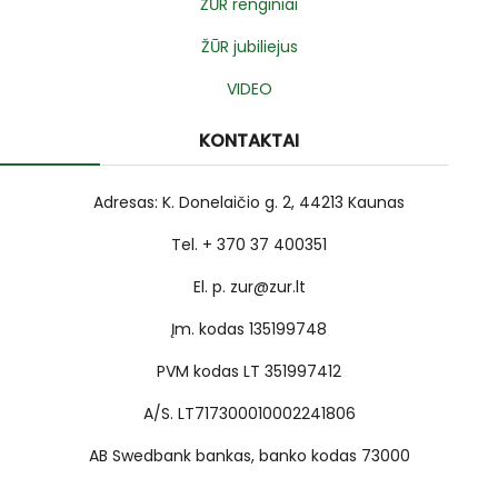
ŽŪR renginiai
ŽŪR jubiliejus
VIDEO
KONTAKTAI
Adresas: K. Donelaičio g. 2, 44213 Kaunas
Tel. + 370 37 400351
El. p. zur@zur.lt
Įm. kodas 135199748
PVM kodas LT 351997412
A/S. LT717300010002241806
AB Swedbank bankas, banko kodas 73000