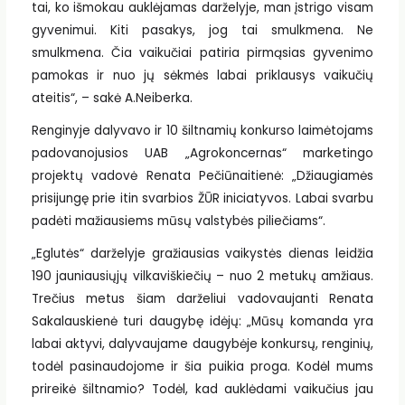
tai, ko išmokau auklėjamas darželyje, man įstrigo visam
gyvenimui. Kiti pasakys, jog tai smulkmena. Ne
smulkmena. Čia vaikučiai patiria pirmąsias gyvenimo
pamokas ir nuo jų sėkmės labai priklausys vaikučių
ateitis“, – sakė A.Neiberka.
Renginyje dalyvavo ir 10 šiltnamių konkurso laimėtojams
padovanojusios UAB „Agrokoncernas“ marketingo
projektų vadovė Renata Pečiūnaitienė: „Džiaugiamės
prisijungę prie itin svarbios ŽŪR iniciatyvos. Labai svarbu
padėti mažiausiems mūsų valstybės piliečiams“.
„Eglutės“ darželyje gražiausias vaikystės dienas leidžia
190 jauniausiųjų vilkaviškiečių – nuo 2 metukų amžiaus.
Trečius metus šiam darželiui vadovaujanti Renata
Sakalauskienė turi daugybę idėjų: „Mūsų komanda yra
labai aktyvi, dalyvaujame daugybėje konkursų, renginių,
todėl pasinaudojome ir šia puikia proga. Kodėl mums
prireikė šiltnamio? Todėl, kad auklėdami vaikučius jau