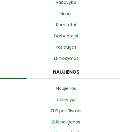
Vadovybė
Nariai
Komitetai
Darbuotojai
Paslaugos
El.mokymas
NAUJIENOS
Naujienos
Užsienyje
ŽŪR pasiūlymai
ŽŪR naujienos