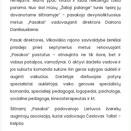
rėmėjams. Mums ypač svarbi ir labai reikalinga tokia
parama. Nuo šiol mūsų „Žalioji palangė“ turės tęsinį jų
dovanotame šiltnamyje“ – pasakojo devynioliktuosius
metus „Pasakai“ vadovaujanti direktorė Dainora
Daniliauskienė.
Pasak direktorės, Vilkaviškio rajono savivaldybė ženkliai
prisidėjo prieš septynerius metus renovuojant
„Pasakos“ pastatus – atnaujinta ne tik išorė, bet ir
vidaus patalpos, vamzdynai. O aktyvi darželio vadovė ir
jos suburta komanda sukūrė itin geras sąlygas auklėti ir
auginti vaikučius. Darželyje darbuojasi patyrę
specialistai: auklėtojai, vaiko gerovės specialistų
komanda, specialieji pedagogai, logopedai, psichologė,
socialinė pedagogė, kinezaterapeutas ir kt.
Šiltnamį „Pasakai“ padovanojo Lietuvos žvėrelių
augintojų asociacija, kuriai vadovauja Česlovas Tallat –
Kelpša.