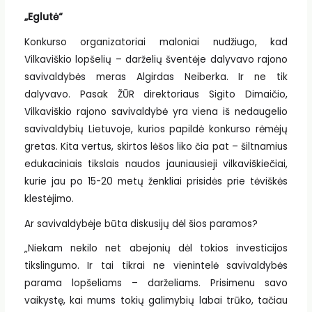
„Eglutė“
Konkurso organizatoriai maloniai nudžiugo, kad
Vilkaviškio lopšelių – darželių šventėje dalyvavo rajono
savivaldybės meras Algirdas Neiberka. Ir ne tik
dalyvavo. Pasak ŽŪR direktoriaus Sigito Dimaičio,
Vilkaviškio rajono savivaldybė yra viena iš nedaugelio
savivaldybių Lietuvoje, kurios papildė konkurso rėmėjų
gretas. Kita vertus, skirtos lėšos liko čia pat – šiltnamius
edukaciniais tikslais naudos jauniausieji vilkaviškiečiai,
kurie jau po 15-20 metų ženkliai prisidės prie tėviškės
klestėjimo.
Ar savivaldybėje būta diskusijų dėl šios paramos?
„Niekam nekilo net abejonių dėl tokios investicijos
tikslingumo. Ir tai tikrai ne vienintelė savivaldybės
parama lopšeliams – darželiams. Prisimenu savo
vaikystę, kai mums tokių galimybių labai trūko, tačiau