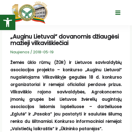
Pereiti
prie
Open toolbar
Main
turinio
Menu
„Auginu Lietuvai“ dovanomis džiaugėsi
mažieji vilkaviškiečiai
Naujienos
/
2018-05-19
Žemės ūkio rūmų (ŽŪR) ir Lietuvos savivaldybių
asociacijos projekto – konkurso „Auginu Lietuvai“
nugalėtojams Vilkaviškyje gegužės 18 d. konkurso
organizatoriai ir rėmėjai oficialiai perdavė prizus.
Vilkaviškio rajono savivaldybės, Agrokoncerno
įmonių grupės bei Lietuvos žvėrelių augintojų
asociacijos lėšomis lopšeliuose – darželiuose
„Eglutė“ ir „Pasaka“ jau pastatyti ir saulutės šilumą
renka du šiltnamiai. Konkurso informaciniai rėmėjai:
„Valstiečių laikraštis“ ir „Ūkininko patarėjas“.