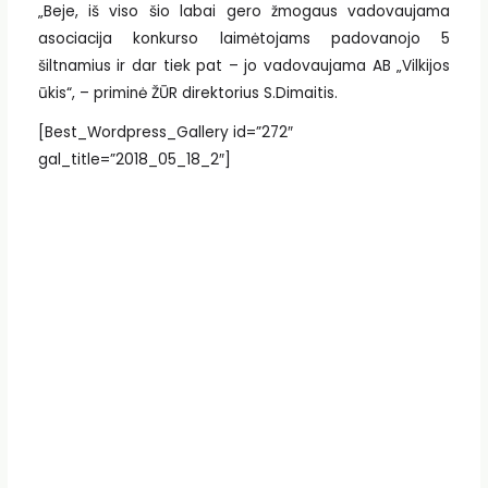
„Beje, iš viso šio labai gero žmogaus vadovaujama
asociacija konkurso laimėtojams padovanojo 5
šiltnamius ir dar tiek pat – jo vadovaujama AB „Vilkijos
ūkis“, – priminė ŽŪR direktorius S.Dimaitis.
[Best_Wordpress_Gallery id=”272″
gal_title=”2018_05_18_2″]