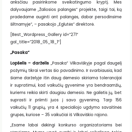
anksčiau pasirinkome sveikatingumo kryptį. Mes
dalyvaujame „Žaliosios palangės“ projekte, taigi tai, ką
pradedame auginti ant palangės, dabar persodinsime
šiltnamyje“, – pasakojo „Eglutės“ direktorė.
[Best_Wordpress_Gallery id=”271″
gal_title=”2018_05_18_1″]
„Pasaka“
Lopšelis – darželis
„Pasaka“ Vilkaviškyje pagal daugelį
požymių tikrai vertas šio pavadinimo. Ir svarbiausia, kad
šiame darželyje itin daug dėmesio skiriama tolerancijai
ir supratimui, kad vaikučių gyvenime yra bendraamžių,
kuriems reikia skirti daugiau dėmesio. Ne gailėtis jų, bet
suprasti ir priimti juos į savo gyvenimą. Tarp 156
vaikučių 11 grupių, yra 4 specialiojo ugdymo savaitinės
grupės, kuriose – 35 vaikučiai iš Vilkaviškio rajono.
„Esame labai dėkingi konkurso organizatoriams bei