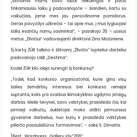
„Šiltnamis mums buvo labai reikalingas ir pačiu
tinkamiausiu laiku jį padovanojote – šiandien, kartu su
vaikučiais, jame mes jau persodinome pomidorus.
Geras pavyzdys užkrečia – tai apie mus. Į mus lygiuojasi
šalia esančių namų savininkai“, – pasakojo 35 – uosius
metus „Žilvičiui“ vadovaujanti direktorė Zina Miciūnienė.
Šį kartą ŽŪR talkino ir šiltnamį „Žilvičio“ lopšeliui-darželiui
padovanojo UAB „Destima“.
Kodėl ŽŪR kilo idėja surengti šį konkursą?
„Todėl, kad konkurso organizatoriai, kurie gina visų
šalies žemdirbių interesus bei konkurso rėmėjai
supranta, koks yra svarbus ikimokyklinio ugdymo įstaigų
darbas. Meilė tėvynei, savo valstybei, prasideda čia, kai
pirmieji vaikučių auklėtojai moko atlikti pirmuosius
gyvenime darbelius, nuo kurių ir prasideda valstybės
piliečio pasaulėžiūros formavimas“, – sakė S. Dimaitis.
[Best_Wordpress_Gallery id=”266″