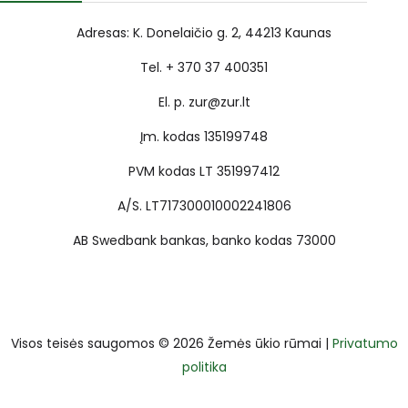
Adresas: K. Donelaičio g. 2, 44213 Kaunas
Tel. + 370 37 400351
El. p. zur@zur.lt
Įm. kodas 135199748
PVM kodas LT 351997412
A/S. LT717300010002241806
AB Swedbank bankas, banko kodas 73000
Visos teisės saugomos © 2026 Žemės ūkio rūmai |
Privatumo
politika