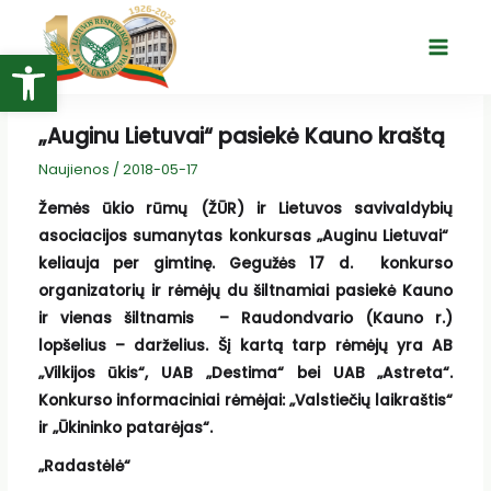
Pereiti
prie
Open toolbar
Main
turinio
Menu
„Auginu Lietuvai“ pasiekė Kauno kraštą
Naujienos
/
2018-05-17
Žemės ūkio rūmų (ŽŪR) ir Lietuvos savivaldybių
asociacijos sumanytas konkursas „Auginu Lietuvai“
keliauja per gimtinę. Gegužės 17 d. konkurso
organizatorių ir rėmėjų du šiltnamiai pasiekė Kauno
ir vienas šiltnamis – Raudondvario (Kauno r.)
lopšelius – darželius.
Šį kartą tarp rėmėjų yra AB
„Vilkijos ūkis“, UAB „Destima“ bei UAB „Astreta“.
Konkurso informaciniai rėmėjai: „Valstiečių laikraštis“
ir „Ūkininko patarėjas“.
„Radastėlė“