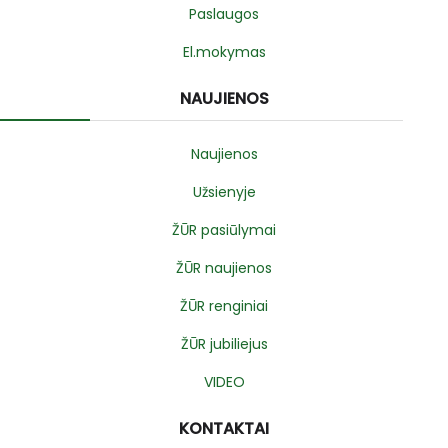
Paslaugos
El.mokymas
NAUJIENOS
Naujienos
Užsienyje
ŽŪR pasiūlymai
ŽŪR naujienos
ŽŪR renginiai
ŽŪR jubiliejus
VIDEO
KONTAKTAI