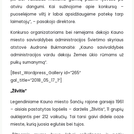
atviru dangumi. Kai sužinojome apie konkursą –
puoselėjome viltį ir labai apsidžiaugėme patekę tarp
laimėtojų“, – pasakojo direktorė.
Konkurso organizatoriams bei rėmėjams dėkojo Kauno
miesto savivaldybės administracijos Švietimo skyriaus
atstovė Audronė Bukmanaitė: „Kauno savivaldybės
administracijos vardu dėkoju Žemės ūkio rūmams už
puikų sumanymą“.
[Best_Wordpress_Gallery id=”265″
gal_title=”2018_05_17_1″]
„Žilvitis“
Legendiniame Kauno miesto Šančių rajone garsėja 1961
– aisiais pastatytas lopšelis – darželis „Žilvitis“, 11 grupių
auklėjantis per 212 vaikučių. Tai tarsi gaivi didelė oazė
mieste, kurią juosia eglutės bei tujos.