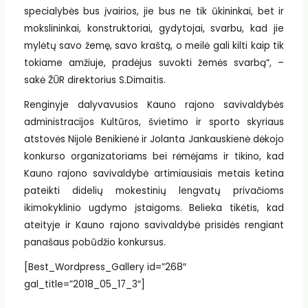
specialybės bus įvairios, jie bus ne tik ūkininkai, bet ir
mokslininkai, konstruktoriai, gydytojai, svarbu, kad jie
mylėtų savo žemę, savo kraštą, o meilė gali kilti kaip tik
tokiame amžiuje, pradėjus suvokti žemės svarbą“, –
sakė ŽŪR direktorius S.Dimaitis.
Renginyje dalyvavusios Kauno rajono savivaldybės
administracijos Kultūros, švietimo ir sporto skyriaus
atstovės Nijolė Benikienė ir Jolanta Jankauskienė dėkojo
konkurso organizatoriams bei rėmėjams ir tikino, kad
Kauno rajono savivaldybė artimiausiais metais ketina
pateikti didelių mokestinių lengvatų privačioms
ikimokyklinio ugdymo įstaigoms. Belieka tikėtis, kad
ateityje ir Kauno rajono savivaldybė prisidės rengiant
panašaus pobūdžio konkursus.
[Best_Wordpress_Gallery id=”268″
gal_title=”2018_05_17_3″]