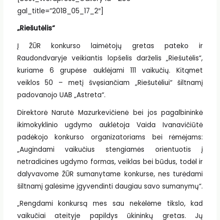
gal_title=”2018_05_17_2″]
„Riešutėlis“
Į ŽŪR konkurso laimėtojų gretas pateko ir
Raudondvaryje veikiantis lopšelis darželis „Riešutėlis“,
kuriame 6 grupėse auklėjami 111 vaikučių. Kitąmet
veiklos 50 – metį švęsiančiam „Riešutėliui“ šiltnamį
padovanojo UAB „Astreta“.
Direktorė Narutė Mazurkevičienė bei jos pagalbininkė
ikimokyklinio ugdymo auklėtoja Vaida Ivanavičiūtė
padėkojo konkurso organizatoriams bei rėmėjams:
„Augindami vaikučius stengiamės orientuotis į
netradicines ugdymo formas, veiklas bei būdus, todėl ir
dalyvavome ŽŪR sumanytame konkurse, nes turėdami
šiltnamį galėsime įgyvendinti daugiau savo sumanymų“.
„Rengdami konkursą mes sau nekėlėme tikslo, kad
vaikučiai ateityje papildys ūkininkų gretas. Jų