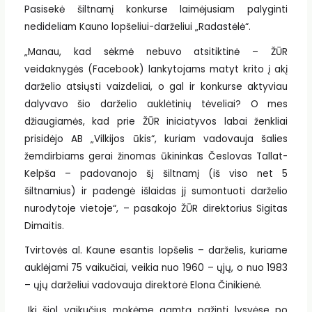
Pasisekė šiltnamį konkurse laimėjusiam palyginti
nedideliam Kauno lopšeliui-darželiui „Radastėlė“.
„Manau, kad sėkmė nebuvo atsitiktinė – ŽŪR
veidaknygės (Facebook) lankytojams matyt krito į akį
darželio atsiųsti vaizdeliai, o gal ir konkurse aktyviau
dalyvavo šio darželio auklėtinių tėveliai? O mes
džiaugiamės, kad prie ŽŪR iniciatyvos labai ženkliai
prisidėjo AB „Vilkijos ūkis“, kuriam vadovauja šalies
žemdirbiams gerai žinomas ūkininkas Česlovas Tallat-
Kelpša – padovanojo šį šiltnamį (iš viso net 5
šiltnamius) ir padengė išlaidas jį sumontuoti darželio
nurodytoje vietoje“, – pasakojo ŽŪR direktorius Sigitas
Dimaitis.
Tvirtovės al. Kaune esantis lopšelis – darželis, kuriame
auklėjami 75 vaikučiai, veikia nuo 1960 – ųjų, o nuo 1983
– ųjų darželiui vadovauja direktorė Elona Činikienė.
„Iki šiol vaikučius mokėme gamtą pažinti lysvėse po