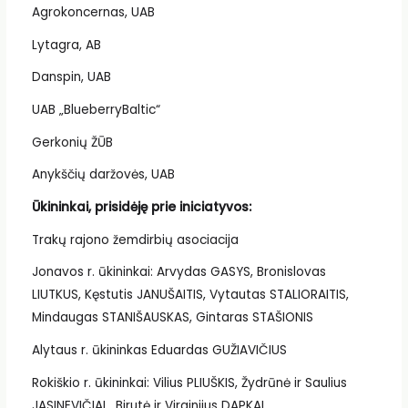
Agrokoncernas, UAB
Lytagra, AB
Danspin, UAB
UAB „BlueberryBaltic“
Gerkonių ŽŪB
Anykščių daržovės, UAB
Ūkininkai, prisidėję prie iniciatyvos:
Trakų rajono žemdirbių asociacija
Jonavos r. ūkininkai: Arvydas GASYS, Bronislovas
LIUTKUS, Kęstutis JANUŠAITIS, Vytautas STALIORAITIS,
Mindaugas STANIŠAUSKAS, Gintaras STAŠIONIS
Alytaus r. ūkininkas Eduardas GUŽIAVIČIUS
Rokiškio r. ūkininkai: Vilius PLIUŠKIS, Žydrūnė ir Saulius
JASINEVIČIAI, Birutė ir Virginijus DAPKAI