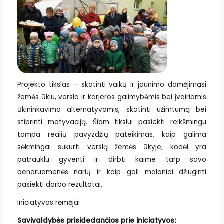
Projekto tikslas – skatinti vaikų ir jaunimo domėjimąsi
žemės ūkiu, verslo ir karjeros galimybėmis bei įvairiomis
ūkininkavimo alternatyvomis, skatinti užimtumą bei
stiprinti motyvaciją. Šiam tikslui pasiekti reikšmingu
tampa realių pavyzdžių pateikimas, kaip galima
sėkmingai sukurti verslą žemės ūkyje, kodėl yra
patrauklu gyventi ir dirbti kaime tarp savo
bendruomenės narių ir kaip gali maloniai džiuginti
pasiekti darbo rezultatai.
Iniciatyvos rėmėjai
Savivaldybės prisidedančios prie iniciatyvos: