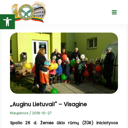
Pereiti
prie
Open toolbar
Main
turinio
Menu
„Auginu Lietuvai!" – Visagine
Naujienos
/
2018-10-27
Spalio 26 d. Žemės ūkio rūmų (ŽŪR) iniciatyvos