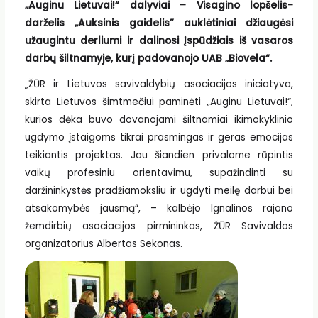
„Auginu Lietuvai!“ dalyviai – Visagino lopšelis-
darželis „Auksinis gaidelis” auklėtiniai džiaugėsi
užaugintu derliumi ir dalinosi įspūdžiais iš vasaros
darbų šiltnamyje, kurį padovanojo UAB „Biovela“.
„ŽŪR ir Lietuvos savivaldybių asociacijos iniciatyva,
skirta Lietuvos šimtmečiui paminėti „Auginu Lietuvai!“,
kurios dėka buvo dovanojami šiltnamiai ikimokyklinio
ugdymo įstaigoms tikrai prasmingas ir geras emocijas
teikiantis projektas. Jau šiandien privalome rūpintis
vaikų profesiniu orientavimu, supažindinti su
daržininkystės pradžiamoksliu ir ugdyti meilę darbui bei
atsakomybės jausmą“, – kalbėjo Ignalinos rajono
žemdirbių asociacijos pirmininkas, ŽŪR Savivaldos
organizatorius Albertas Sekonas.