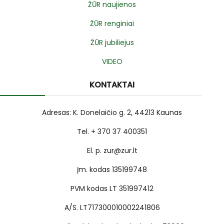
ŽŪR naujienos
ŽŪR renginiai
ŽŪR jubiliejus
VIDEO
KONTAKTAI
Adresas: K. Donelaičio g. 2, 44213 Kaunas
Tel. + 370 37 400351
El. p. zur@zur.lt
Įm. kodas 135199748
PVM kodas LT 351997412
A/S. LT717300010002241806