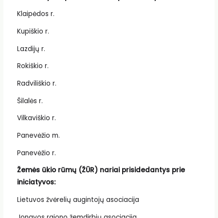
Klaipėdos r.
Kupiškio r.
Lazdijų r.
Rokiškio r.
Radviliškio r.
Šilalės r.
Vilkaviškio r.
Panevėžio m.
Panevėžio r.
Žemės ūkio rūmų (ŽŪR) nariai prisidedantys prie
iniciatyvos:
Lietuvos žvėrelių augintojų asociacija
Jonavos rajono žemdirbių asociacija