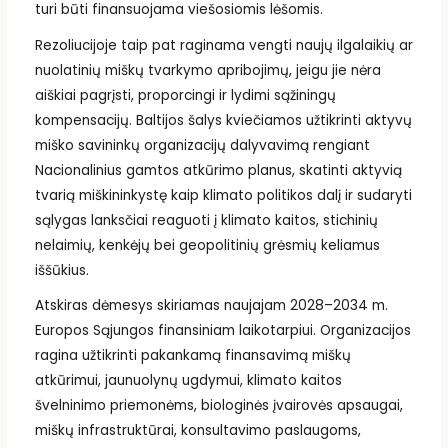
turi būti finansuojama viešosiomis lėšomis.
Rezoliucijoje taip pat raginama vengti naujų ilgalaikių ar
nuolatinių miškų tvarkymo apribojimų, jeigu jie nėra
aiškiai pagrįsti, proporcingi ir lydimi sąžiningų
kompensacijų. Baltijos šalys kviečiamos užtikrinti aktyvų
miško savininkų organizacijų dalyvavimą rengiant
Nacionalinius gamtos atkūrimo planus, skatinti aktyvią
tvarią miškininkystę kaip klimato politikos dalį ir sudaryti
sąlygas lanksčiai reaguoti į klimato kaitos, stichinių
nelaimių, kenkėjų bei geopolitinių grėsmių keliamus
iššūkius.
Atskiras dėmesys skiriamas naujajam 2028–2034 m.
Europos Sąjungos finansiniam laikotarpiui. Organizacijos
ragina užtikrinti pakankamą finansavimą miškų
atkūrimui, jaunuolynų ugdymui, klimato kaitos
švelninimo priemonėms, biologinės įvairovės apsaugai,
miškų infrastruktūrai, konsultavimo paslaugoms,