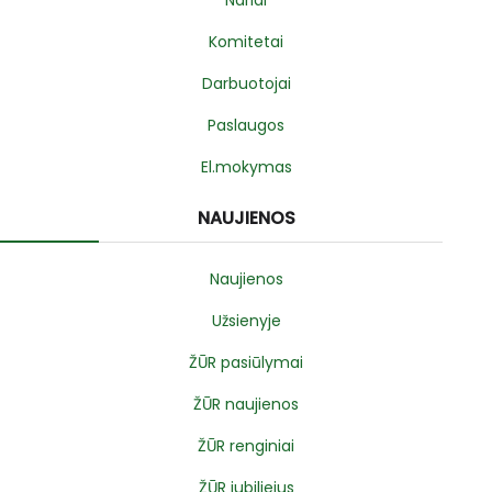
Nariai
Komitetai
Darbuotojai
Paslaugos
El.mokymas
NAUJIENOS
Naujienos
Užsienyje
ŽŪR pasiūlymai
ŽŪR naujienos
ŽŪR renginiai
ŽŪR jubiliejus