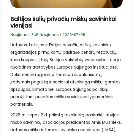
Baltijos šalių privačių miškų savininkai
vienijasi
Naujienos
,
ŽUR Naujienos
/
2026-07-08
Lietuvos, Latvijos ir Estijos privačių miškų savininkų
organizacijos pirmą kartą pasirašė bendrą rezoliuciją,
kuria kreipiasi į trijų Baltijos valstybių vyriausybes bei jų
nuolatines atstovybes Europos Sąjungos institucijose.
Dokumente raginama formuoti subalansuotą,
įrodymais pagrįstą ir socialiai atsakingą miškų, gamtos
apsaugos, klimato bei Europos Sąjungos politiką,
pripažįstant privačius miškų savininkus lygiaverčiais
partneriais.
2026 m. liepos 2 d. priimtą rezoliuciją pasirašė Latvijos
miško savininkų asociacijos prezidentas Arnis Muiznieks,
Lietuvos miško ir žemės savininkų asociacijos (LMSA)