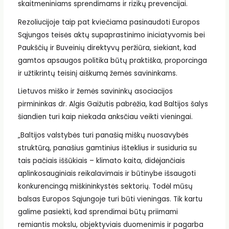
skaitmeniniams sprendimams ir rizikų prevencijai.
Rezoliucijoje taip pat kviečiama pasinaudoti Europos
Sąjungos teisės aktų supaprastinimo iniciatyvomis bei
Paukščių ir Buveinių direktyvų peržiūra, siekiant, kad
gamtos apsaugos politika būtų praktiška, proporcinga
ir užtikrintų teisinį aiškumą žemės savininkams.
Lietuvos miško ir žemės savininkų asociacijos
pirmininkas dr. Algis Gaižutis pabrėžia, kad Baltijos šalys
šiandien turi kaip niekada anksčiau veikti vieningai.
„Baltijos valstybės turi panašią miškų nuosavybės
struktūrą, panašius gamtinius išteklius ir susiduria su
tais pačiais iššūkiais – klimato kaita, didėjančiais
aplinkosauginiais reikalavimais ir būtinybe išsaugoti
konkurencingą miškininkystės sektorių. Todėl mūsų
balsas Europos Sąjungoje turi būti vieningas. Tik kartu
galime pasiekti, kad sprendimai būtų priimami
remiantis mokslu, objektyviais duomenimis ir pagarba