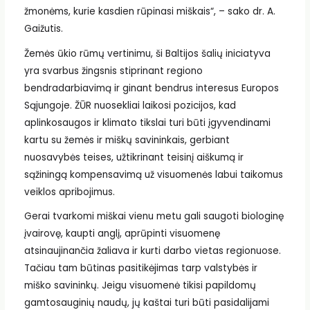
žmonėms, kurie kasdien rūpinasi miškais“, – sako dr. A.
Gaižutis.
Žemės ūkio rūmų vertinimu, ši Baltijos šalių iniciatyva
yra svarbus žingsnis stiprinant regiono
bendradarbiavimą ir ginant bendrus interesus Europos
Sąjungoje. ŽŪR nuosekliai laikosi pozicijos, kad
aplinkosaugos ir klimato tikslai turi būti įgyvendinami
kartu su žemės ir miškų savininkais, gerbiant
nuosavybės teises, užtikrinant teisinį aiškumą ir
sąžiningą kompensavimą už visuomenės labui taikomus
veiklos apribojimus.
Gerai tvarkomi miškai vienu metu gali saugoti biologinę
įvairovę, kaupti anglį, aprūpinti visuomenę
atsinaujinančia žaliava ir kurti darbo vietas regionuose.
Tačiau tam būtinas pasitikėjimas tarp valstybės ir
miško savininkų. Jeigu visuomenė tikisi papildomų
gamtosauginių naudų, jų kaštai turi būti pasidalijami