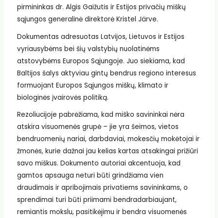
pirmininkas dr. Algis Gaižutis ir Estijos privačių miškų
sąjungos generalinė direktorė Kristel Järve.
Dokumentas adresuotas Latvijos, Lietuvos ir Estijos
vyriausybėms bei šių valstybių nuolatinėms
atstovybėms Europos Sąjungoje. Juo siekiama, kad
Baltijos šalys aktyviau gintų bendrus regiono interesus
formuojant Europos Sąjungos miškų, klimato ir
biologinės įvairovės politiką.
Rezoliucijoje pabrėžiama, kad miško savininkai nėra
atskira visuomenės grupė – jie yra šeimos, vietos
bendruomenių nariai, darbdaviai, mokesčių mokėtojai ir
žmonės, kurie dažnai jau kelias kartas atsakingai prižiūri
savo miškus. Dokumento autoriai akcentuoja, kad
gamtos apsauga neturi būti grindžiama vien
draudimais ir apribojimais privatiems savininkams, o
sprendimai turi būti priimami bendradarbiaujant,
remiantis mokslu, pasitikėjimu ir bendra visuomenės