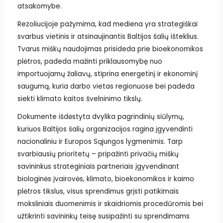
atsakomybe.
Rezoliucijoje pažymima, kad mediena yra strategiškai
svarbus vietinis ir atsinaujinantis Baltijos šalių išteklius.
Tvarus miškų naudojimas prisideda prie bioekonomikos
plėtros, padeda mažinti priklausomybę nuo
importuojamų žaliavų, stiprina energetinį ir ekonominį
saugumą, kuria darbo vietas regionuose bei padeda
siekti klimato kaitos švelninimo tikslų.
Dokumente išdėstyta dvylika pagrindinių siūlymų,
kuriuos Baltijos šalių organizacijos ragina įgyvendinti
nacionaliniu ir Europos Sąjungos lygmenimis. Tarp
svarbiausių prioritetų – pripažinti privačių miškų
savininkus strateginiais partneriais įgyvendinant
biologinės įvairovės, klimato, bioekonomikos ir kaimo
plėtros tikslus, visus sprendimus grįsti patikimais
moksliniais duomenimis ir skaidriomis procedūromis bei
užtikrinti savininkų teisę susipažinti su sprendimams