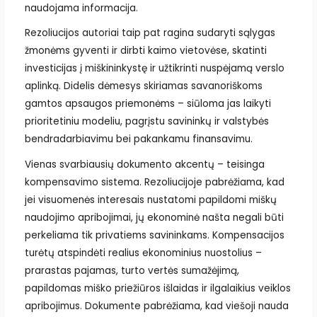
naudojama informacija.
Rezoliucijos autoriai taip pat ragina sudaryti sąlygas
žmonėms gyventi ir dirbti kaimo vietovėse, skatinti
investicijas į miškininkystę ir užtikrinti nuspėjamą verslo
aplinką. Didelis dėmesys skiriamas savanoriškoms
gamtos apsaugos priemonėms – siūloma jas laikyti
prioritetiniu modeliu, pagrįstu savininkų ir valstybės
bendradarbiavimu bei pakankamu finansavimu.
Vienas svarbiausių dokumento akcentų – teisinga
kompensavimo sistema. Rezoliucijoje pabrėžiama, kad
jei visuomenės interesais nustatomi papildomi miškų
naudojimo apribojimai, jų ekonominė našta negali būti
perkeliama tik privatiems savininkams. Kompensacijos
turėtų atspindėti realius ekonominius nuostolius –
prarastas pajamas, turto vertės sumažėjimą,
papildomas miško priežiūros išlaidas ir ilgalaikius veiklos
apribojimus. Dokumente pabrėžiama, kad viešoji nauda