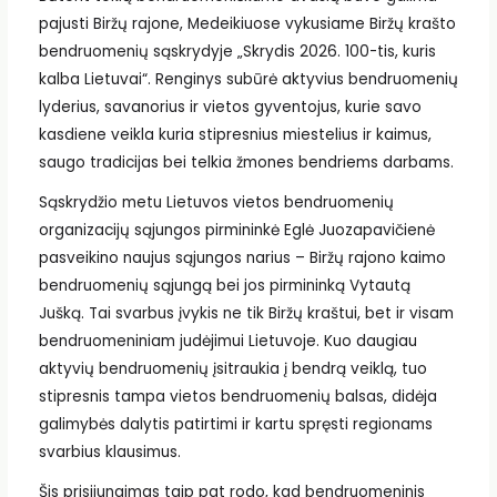
pajusti Biržų rajone, Medeikiuose vykusiame Biržų krašto
bendruomenių sąskrydyje „Skrydis 2026. 100-tis, kuris
kalba Lietuvai“. Renginys subūrė aktyvius bendruomenių
lyderius, savanorius ir vietos gyventojus, kurie savo
kasdiene veikla kuria stipresnius miestelius ir kaimus,
saugo tradicijas bei telkia žmones bendriems darbams.
Sąskrydžio metu Lietuvos vietos bendruomenių
organizacijų sąjungos pirmininkė Eglė Juozapavičienė
pasveikino naujus sąjungos narius – Biržų rajono kaimo
bendruomenių sąjungą bei jos pirmininką Vytautą
Jušką. Tai svarbus įvykis ne tik Biržų kraštui, bet ir visam
bendruomeniniam judėjimui Lietuvoje. Kuo daugiau
aktyvių bendruomenių įsitraukia į bendrą veiklą, tuo
stipresnis tampa vietos bendruomenių balsas, didėja
galimybės dalytis patirtimi ir kartu spręsti regionams
svarbius klausimus.
Šis prisijungimas taip pat rodo, kad bendruomeninis