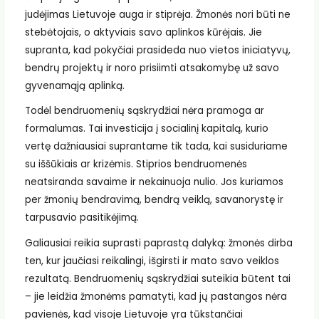
judėjimas Lietuvoje auga ir stiprėja. Žmonės nori būti ne
stebėtojais, o aktyviais savo aplinkos kūrėjais. Jie
supranta, kad pokyčiai prasideda nuo vietos iniciatyvų,
bendrų projektų ir noro prisiimti atsakomybę už savo
gyvenamąją aplinką.
Todėl bendruomenių sąskrydžiai nėra pramoga ar
formalumas. Tai investicija į socialinį kapitalą, kurio
vertę dažniausiai suprantame tik tada, kai susiduriame
su iššūkiais ar krizėmis. Stiprios bendruomenės
neatsiranda savaime ir nekainuoja nulio. Jos kuriamos
per žmonių bendravimą, bendrą veiklą, savanorystę ir
tarpusavio pasitikėjimą.
Galiausiai reikia suprasti paprastą dalyką: žmonės dirba
ten, kur jaučiasi reikalingi, išgirsti ir mato savo veiklos
rezultatą. Bendruomenių sąskrydžiai suteikia būtent tai
– jie leidžia žmonėms pamatyti, kad jų pastangos nėra
pavienės, kad visoje Lietuvoje yra tūkstančiai