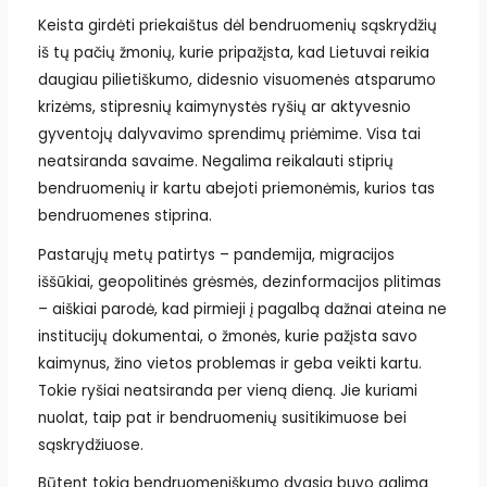
Keista girdėti priekaištus dėl bendruomenių sąskrydžių
iš tų pačių žmonių, kurie pripažįsta, kad Lietuvai reikia
daugiau pilietiškumo, didesnio visuomenės atsparumo
krizėms, stipresnių kaimynystės ryšių ar aktyvesnio
gyventojų dalyvavimo sprendimų priėmime. Visa tai
neatsiranda savaime. Negalima reikalauti stiprių
bendruomenių ir kartu abejoti priemonėmis, kurios tas
bendruomenes stiprina.
Pastarųjų metų patirtys – pandemija, migracijos
iššūkiai, geopolitinės grėsmės, dezinformacijos plitimas
– aiškiai parodė, kad pirmieji į pagalbą dažnai ateina ne
institucijų dokumentai, o žmonės, kurie pažįsta savo
kaimynus, žino vietos problemas ir geba veikti kartu.
Tokie ryšiai neatsiranda per vieną dieną. Jie kuriami
nuolat, taip pat ir bendruomenių susitikimuose bei
sąskrydžiuose.
Būtent tokią bendruomeniškumo dvasią buvo galima