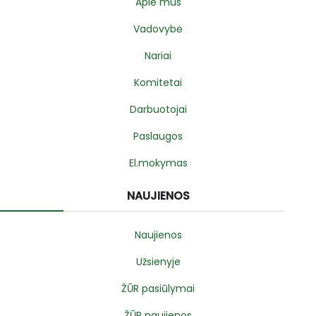
Apie mus
Vadovybė
Nariai
Komitetai
Darbuotojai
Paslaugos
El.mokymas
NAUJIENOS
Naujienos
Užsienyje
ŽŪR pasiūlymai
ŽŪR naujienos