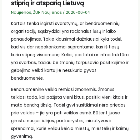
stiprią ir atsparią Lietuvą
Naujienos
,
ŽUR Naujienos
/
2026-06-04
Kartais tenka išgirsti svarstymų, ar bendruomeninių
organizacijų sąskrydžiai yra racionalus lėšų ir laiko
panaudojimas. Tokie klausimai dažniausiai kyla todėl,
kad vis dar nepakankamai suprantame, kas iš tiesų
kuria stiprią visuomenę. Keliai, pastatai ar infrastruktūra
yra svarbūs, tačiau be žmonių tarpusavio pasitikėjimo ir
gebėjimo veikti kartu jie nesukuria gyvos
bendruomenės.
Bendruomeninė veikla remiasi žmonėmis. Žmonės
telkiasi tada, kai pažįsta vieni kitus, pasitiki vieni kitais ir
mato bendrą tikslą. Todėl gyvi susitikimai nėra priedas
prie veiklos – jie yra pati veiklos esmė. Būtent juose
gimsta naujos idėjos, partnerystės, iniciatyvos ir
sprendimai, kurie vėliau keičia miestų, miestelių ir kaimų
gyvenimą.