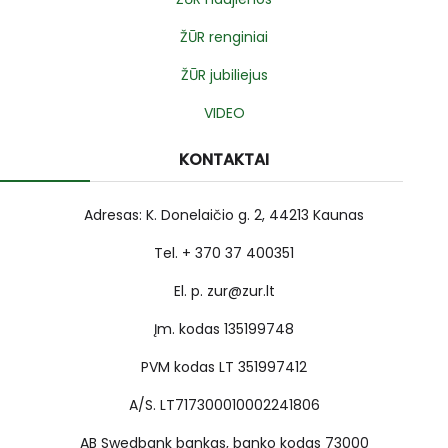
ŽŪR renginiai
ŽŪR jubiliejus
VIDEO
KONTAKTAI
Adresas: K. Donelaičio g. 2, 44213 Kaunas
Tel. + 370 37 400351
El. p. zur@zur.lt
Įm. kodas 135199748
PVM kodas LT 351997412
A/S. LT717300010002241806
AB Swedbank bankas, banko kodas 73000