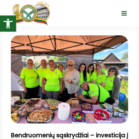
Pereiti
prie
Open toolbar
Main
turinio
Menu
Bendruomenių sąskrydžiai – investicija į