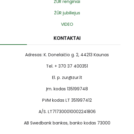
ŽŪR renginiai
ŽŪR jubiliejus
VIDEO
KONTAKTAI
Adresas: K. Donelaičio g. 2, 44213 Kaunas
Tel. + 370 37 400351
El. p. zur@zur.lt
Įm. kodas 135199748
PVM kodas LT 351997412
A/S. LT717300010002241806
AB Swedbank bankas, banko kodas 73000