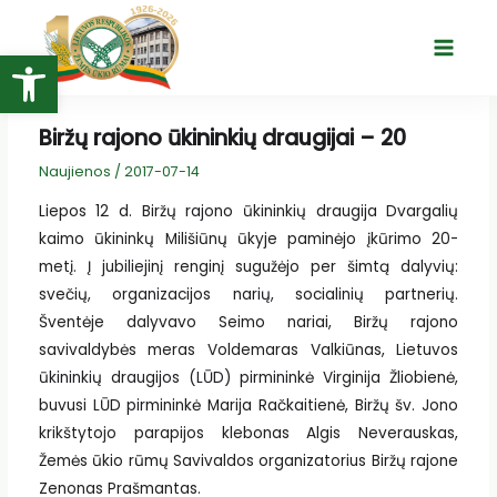
Pereiti
prie
Open toolbar
Main
turinio
Menu
Biržų rajono ūkininkių draugijai – 20
Naujienos
/
2017-07-14
Liepos 12 d. Biržų rajono ūkininkių draugija Dvargalių
kaimo ūkininkų Milišiūnų ūkyje paminėjo įkūrimo 20-
metį. Į jubiliejinį renginį sugužėjo per šimtą dalyvių:
svečių, organizacijos narių, socialinių partnerių.
Šventėje dalyvavo Seimo nariai, Biržų rajono
savivaldybės meras Voldemaras Valkiūnas, Lietuvos
ūkininkių draugijos (LŪD) pirmininkė Virginija Žliobienė,
buvusi LŪD pirmininkė Marija Račkaitienė, Biržų šv. Jono
krikštytojo parapijos klebonas Algis Neverauskas,
Žemės ūkio rūmų Savivaldos organizatorius Biržų rajone
Zenonas Prašmantas.