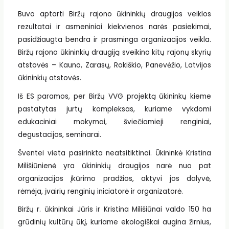
Buvo aptarti Biržų rajono ūkininkių draugijos veiklos
rezultatai ir asmeniniai kiekvienos narės pasiekimai,
pasidžiaugta bendra ir prasminga organizacijos veikla.
Biržų rajono ūkininkių draugiją sveikino kitų rajonų skyrių
atstovės – Kauno, Zarasų, Rokiškio, Panevėžio, Latvijos
ūkininkių atstovės.
Iš ES paramos, per Biržų VVG projektą ūkininkų kieme
pastatytas jurtų kompleksas, kuriame vykdomi
edukaciniai mokymai, šviečiamieji renginiai,
degustacijos, seminarai.
Šventei vieta pasirinkta neatsitiktinai. Ūkininkė Kristina
Milišiūnienė yra ūkininkių draugijos narė nuo pat
organizacijos įkūrimo pradžios, aktyvi jos dalyvė,
rėmėja, įvairių renginių iniciatorė ir organizatorė.
Biržų r. ūkininkai Jūris ir Kristina Milišiūnai valdo 150 ha
grūdinių kultūrų ūkį, kuriame ekologiškai augina žirnius,