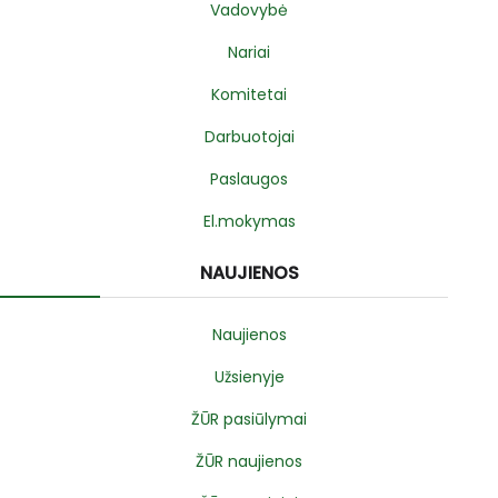
Vadovybė
Nariai
Komitetai
Darbuotojai
Paslaugos
El.mokymas
NAUJIENOS
Naujienos
Užsienyje
ŽŪR pasiūlymai
ŽŪR naujienos