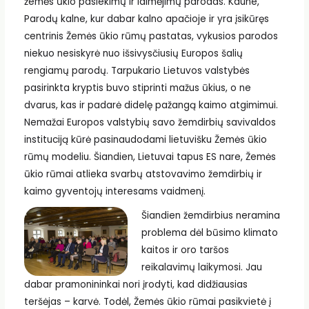
žemės ūkio pasiekimų ir laimėjimų parodas. Kaune,
Parodų kalne, kur dabar kalno apačioje ir yra įsikūręs
centrinis Žemės ūkio rūmų pastatas, vykusios parodos
niekuo nesiskyrė nuo išsivysčiusių Europos šalių
rengiamų parodų. Tarpukario Lietuvos valstybės
pasirinkta kryptis buvo stiprinti mažus ūkius, o ne
dvarus, kas ir padarė didelę pažangą kaimo atgimimui.
Nemažai Europos valstybių savo žemdirbių savivaldos
instituciją kūrė pasinaudodami lietuvišku Žemės ūkio
rūmų modeliu. Šiandien, Lietuvai tapus ES nare, Žemės
ūkio rūmai atlieka svarbų atstovavimo žemdirbių ir
kaimo gyventojų interesams vaidmenį.
Šiandien žemdirbius neramina
problema dėl būsimo klimato
kaitos ir oro taršos
reikalavimų laikymosi. Jau
dabar pramonininkai nori įrodyti, kad didžiausias
teršėjas – karvė. Todėl, Žemės ūkio rūmai pasikvietė į