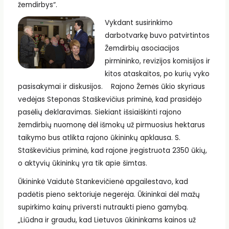
žemdirbys“.
Vykdant susirinkimo
darbotvarkę buvo patvirtintos
Žemdirbių asociacijos
pirmininko, revizijos komisijos ir
kitos ataskaitos, po kurių vyko
pasisakymai ir diskusijos. Rajono Žemės ūkio skyriaus
vedėjas Steponas Staškevičius priminė, kad prasidėjo
pasėlių deklaravimas. Siekiant išsiaiškinti rajono
žemdirbių nuomonę dėl išmokų už pirmuosius hektarus
taikymo bus atlikta rajono ūkininkų apklausa. S.
Staškevičius priminė, kad rajone įregistruota 2350 ūkių,
o aktyvių ūkininkų yra tik apie šimtas.
Ūkininkė Vaidutė Stankevičienė apgailestavo, kad
padėtis pieno sektoriuje negerėja. Ūkininkai dėl mažų
supirkimo kainų priversti nutraukti pieno gamybą.
„Liūdna ir graudu, kad Lietuvos ūkininkams kainos už