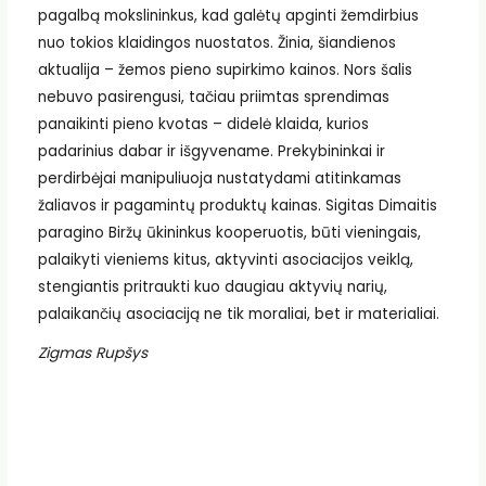
pagalbą mokslininkus, kad galėtų apginti žemdirbius
nuo tokios klaidingos nuostatos. Žinia, šiandienos
aktualija – žemos pieno supirkimo kainos. Nors šalis
nebuvo pasirengusi, tačiau priimtas sprendimas
panaikinti pieno kvotas – didelė klaida, kurios
padarinius dabar ir išgyvename. Prekybininkai ir
perdirbėjai manipuliuoja nustatydami atitinkamas
žaliavos ir pagamintų produktų kainas. Sigitas Dimaitis
paragino Biržų ūkininkus kooperuotis, būti vieningais,
palaikyti vieniems kitus, aktyvinti asociacijos veiklą,
stengiantis pritraukti kuo daugiau aktyvių narių,
palaikančių asociaciją ne tik moraliai, bet ir materialiai.
Zigmas Rupšys