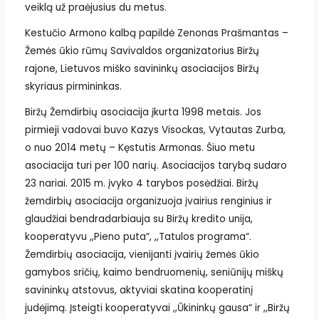
veiklą už praėjusius du metus.
Kestučio Armono kalbą papildė Zenonas Prašmantas –
Žemės ūkio rūmų Savivaldos organizatorius Biržų
rajone, Lietuvos miško savininkų asociacijos Biržų
skyriaus pirmininkas.
Biržų Žemdirbių asociacija įkurta 1998 metais. Jos
pirmieji vadovai buvo Kazys Visockas, Vytautas Zurba,
o nuo 2014 metų – Kęstutis Armonas. Šiuo metu
asociacija turi per 100 narių. Asociacijos tarybą sudaro
23 nariai. 2015 m. įvyko 4 tarybos posėdžiai. Biržų
žemdirbių asociacija organizuoja įvairius renginius ir
glaudžiai bendradarbiauja su Biržų kredito unija,
kooperatyvu ,,Pieno puta“, ,,Tatulos programa“.
Žemdirbių asociacija, vienijanti įvairių žemės ūkio
gamybos sričių, kaimo bendruomenių, seniūnijų miškų
savininkų atstovus, aktyviai skatina kooperatinį
judėjimą. Įsteigti kooperatyvai ,,Ūkininkų gausa“ ir ,,Biržų