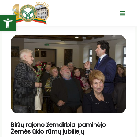
Pereiti
prie
Open toolbar
Main
turinio
Menu
Biržų rajono žemdirbiai paminėjo
Žemės ūkio rūmų jubiliejų