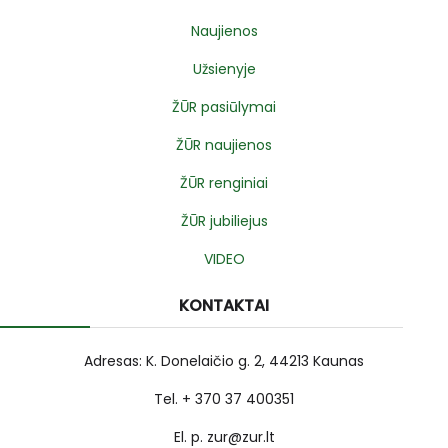
Naujienos
Užsienyje
ŽŪR pasiūlymai
ŽŪR naujienos
ŽŪR renginiai
ŽŪR jubiliejus
VIDEO
KONTAKTAI
Adresas: K. Donelaičio g. 2, 44213 Kaunas
Tel. + 370 37 400351
El. p. zur@zur.lt