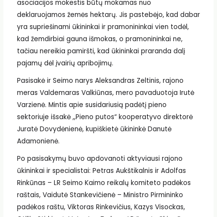
asociacijos mokestis būtų mokamas nuo
deklaruojamos žemės hektarų. Jis pastebėjo, kad dabar
yra supriešinami ūkininkai ir pramonininkai vien todėl,
kad žemdirbiai gauna išmokas, o pramonininkai ne,
tačiau nereikia pamiršti, kad ūkininkai praranda dalį
pajamų dėl įvairių apribojimų.
Pasisakė ir Seimo narys Aleksandras Zeltinis, rajono
meras Valdemaras Valkiūnas, mero pavaduotoja Irutė
Varzienė. Mintis apie susidariusią padėtį pieno
sektoriuje išsakė ,,Pieno putos“ kooperatyvo direktorė
Juratė Dovydėnienė, kupiškietė ūkininkė Danutė
Adamonienė.
Po pasisakymų buvo apdovanoti aktyviausi rajono
ūkininkai ir specialistai: Petras Aukštikalnis ir Adolfas
Rinkūnas – LR Seimo Kaimo reikalų komiteto padėkos
raštais, Vaidutė Stankevičienė – Ministro Pirmininko
padėkos raštu, Viktoras Rinkevičius, Kazys Visockas,