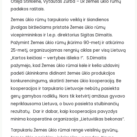
Otilija Stirkienė, Vytautas Zurba – LR žemės ūkio rūmų
padėkos raštais.
Žemės ūkio rūmų tarpukario veiklą ir šiandienos
įžvalgas biržiečiams pristatė Žemės ūkio rūmų
vicepirmininkas ir l.e.p. direktorius Sigitas Dimaitis.
Pažymint Žemės ūkio rūmų įkūrimo 90-metį ir atkūrimo
25-metį, organizuojamas rengnių ciklas per visą Lietuvą
„Kartos keičiasi – vertybės išlieka !”. S.Dimaitis
pažymėjo, kad Žemės ūkio rūmai kėlė ir kelia uždavinį
padėti ūkininkams didinant žemės ūkio produkcijos
konkurencingumą, skatinti žemės ūkio kooperaciją. Be
kooperacijos ir tarpukario Lietuvoje nebūtų pasiekta
gerų gamybos rodiklių. Nors tik ketvirtį amžiaus gyvavo
nepriklausoma Lietuva, o buvo pasiekta stulbinančių
rezultatų. Dar ir dabar, kaip kooperacijos pavyzdys
minima kooperatinė organizacija „Lietuviškas bekonas“.
Tarpukariu Žemės ūkio rūmai rengė veislinių gyvūnų,