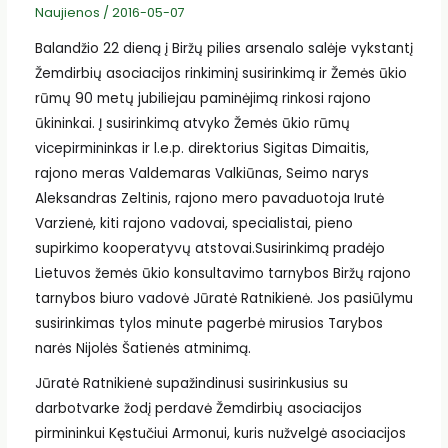
Naujienos
/
2016-05-07
Balandžio 22 dieną į Biržų pilies arsenalo salėje vykstantį
Žemdirbių asociacijos rinkiminį susirinkimą ir Žemės ūkio
rūmų 90 metų jubiliejau paminėjimą rinkosi rajono
ūkininkai. Į susirinkimą atvyko Žemės ūkio rūmų
vicepirmininkas ir l.e.p. direktorius Sigitas Dimaitis,
rajono meras Valdemaras Valkiūnas, Seimo narys
Aleksandras Zeltinis, rajono mero pavaduotoja Irutė
Varzienė, kiti rajono vadovai, specialistai, pieno
supirkimo kooperatyvų atstovai.Susirinkimą pradėjo
Lietuvos žemės ūkio konsultavimo tarnybos Biržų rajono
tarnybos biuro vadovė Jūratė Ratnikienė. Jos pasiūlymu
susirinkimas tylos minute pagerbė mirusios Tarybos
narės Nijolės Šatienės atminimą.
Jūratė Ratnikienė supažindinusi susirinkusius su
darbotvarke žodį perdavė Žemdirbių asociacijos
pirmininkui Kęstučiui Armonui, kuris nužvelgė asociacijos