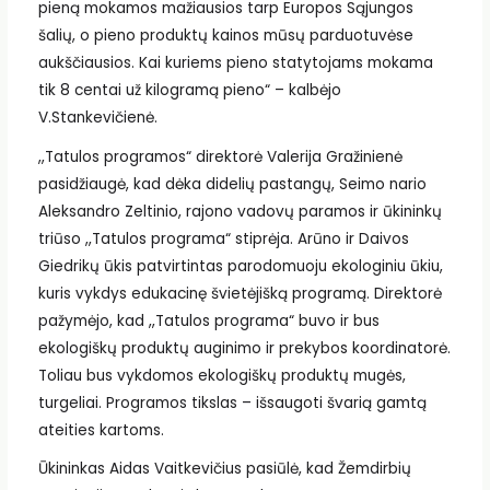
pieną mokamos mažiausios tarp Europos Sąjungos
šalių, o pieno produktų kainos mūsų parduotuvėse
aukščiausios. Kai kuriems pieno statytojams mokama
tik 8 centai už kilogramą pieno“ – kalbėjo
V.Stankevičienė.
,,Tatulos programos“ direktorė Valerija Gražinienė
pasidžiaugė, kad dėka didelių pastangų, Seimo nario
Aleksandro Zeltinio, rajono vadovų paramos ir ūkininkų
triūso ,,Tatulos programa“ stiprėja. Arūno ir Daivos
Giedrikų ūkis patvirtintas parodomuoju ekologiniu ūkiu,
kuris vykdys edukacinę švietėjišką programą. Direktorė
pažymėjo, kad ,,Tatulos programa“ buvo ir bus
ekologiškų produktų auginimo ir prekybos koordinatorė.
Toliau bus vykdomos ekologiškų produktų mugės,
turgeliai. Programos tikslas – išsaugoti švarią gamtą
ateities kartoms.
Ūkininkas Aidas Vaitkevičius pasiūlė, kad Žemdirbių