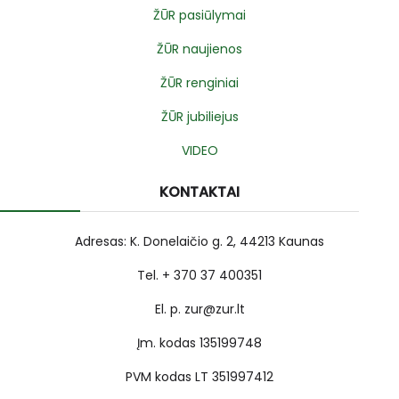
ŽŪR pasiūlymai
ŽŪR naujienos
ŽŪR renginiai
ŽŪR jubiliejus
VIDEO
KONTAKTAI
Adresas: K. Donelaičio g. 2, 44213 Kaunas
Tel. + 370 37 400351
El. p. zur@zur.lt
Įm. kodas 135199748
PVM kodas LT 351997412