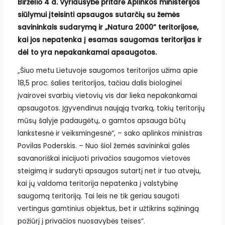
Birželio 4 d. Vyriausybė pritarė Aplinkos ministerijos
siūlymui įteisinti apsaugos sutarčių su žemės
savininkais sudarymą ir „Natura 2000” teritorijose,
kai jos nepatenka į esamas saugomas teritorijas ir
dėl to yra nepakankamai apsaugotos.
„Šiuo metu Lietuvoje saugomos teritorijos užima apie
18,5 proc. šalies teritorijos, tačiau dalis biologinei
įvairovei svarbių vietovių vis dar lieka nepakankamai
apsaugotos. Įgyvendinus naująją tvarką, tokių teritorijų
mūsų šalyje padaugėtų, o gamtos apsauga būtų
lankstesnė ir veiksmingesnė“, – sako aplinkos ministras
Povilas Poderskis. – Nuo šiol žemės savininkai galės
savanoriškai inicijuoti privačios saugomos vietovės
steigimą ir sudaryti apsaugos sutartį net ir tuo atveju,
kai jų valdoma teritorija nepatenka į valstybinę
saugomą teritoriją. Tai leis ne tik geriau saugoti
vertingus gamtinius objektus, bet ir užtikrins sąžiningą
požiūrį į privačios nuosavybės teises”.