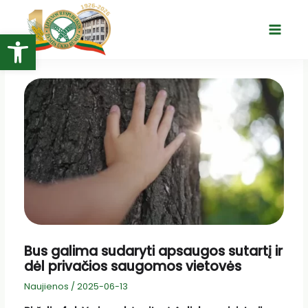
Pereiti
prie
Open toolbar
Main
turinio
Menu
Bus galima sudaryti apsaugos sutartį ir
dėl privačios saugomos vietovės
Naujienos
/
2025-06-13