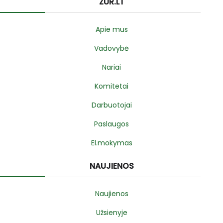
ZUR.LT
Apie mus
Vadovybė
Nariai
Komitetai
Darbuotojai
Paslaugos
El.mokymas
NAUJIENOS
Naujienos
Užsienyje