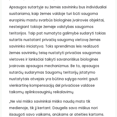
Apsaugos sutartyje su žemės savininku bus individualiai
susitariama, kaip žemės valdoje turi būti saugoma
europiniu mastu svarbūs biologinės įvairovės objektai,
nesteigiant tokioje žemėje valstybės saugomos
teritorijos. Taip pat numatyta galimybė sudaryti tokias
sutartis nustatant privačią saugomą vietovę žemės
savininko iniciatyva. Toks sprendimas leis realizuoti
žemės savininkų teisę nustatyti privačias saugomas
vietoves ir lanksčiai taikyti savanoriškus biologinės
įvairovės apsaugos mechanizmus. Be to, apsaugos
sutarčių sudarymas Saugomų teritorijų įstatymo
nustatytais atvejais yra būtina sąlyga norint gauti
vienkartinę kompensaciją dėl privačiose valdose
taikomų aplinkosauginių reikalavimų.
„Ne visi miško savininkai miško naudą mato tik
medienoje, tik jį kertant. Daugelis savo miškus nori
išsaugoti savo vaikams, anūkams ar ateities kartoms.