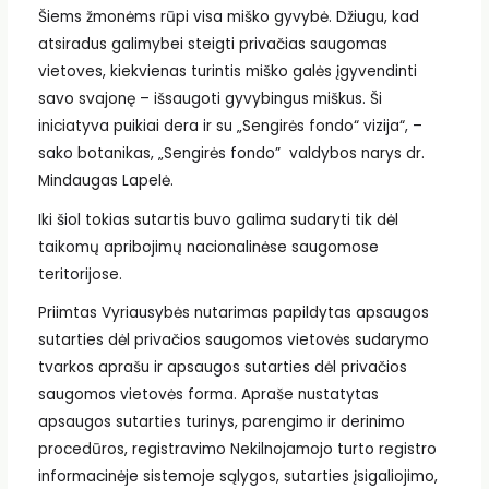
Šiems žmonėms rūpi visa miško gyvybė. Džiugu, kad
atsiradus galimybei steigti privačias saugomas
vietoves, kiekvienas turintis miško galės įgyvendinti
savo svajonę – išsaugoti gyvybingus miškus. Ši
iniciatyva puikiai dera ir su „Sengirės fondo“ vizija“, –
sako botanikas, „Sengirės fondo” valdybos narys dr.
Mindaugas Lapelė.
Iki šiol tokias sutartis buvo galima sudaryti tik dėl
taikomų apribojimų nacionalinėse saugomose
teritorijose.
Priimtas Vyriausybės nutarimas papildytas apsaugos
sutarties dėl privačios saugomos vietovės sudarymo
tvarkos aprašu ir apsaugos sutarties dėl privačios
saugomos vietovės forma. Apraše nustatytas
apsaugos sutarties turinys, parengimo ir derinimo
procedūros, registravimo Nekilnojamojo turto registro
informacinėje sistemoje sąlygos, sutarties įsigaliojimo,