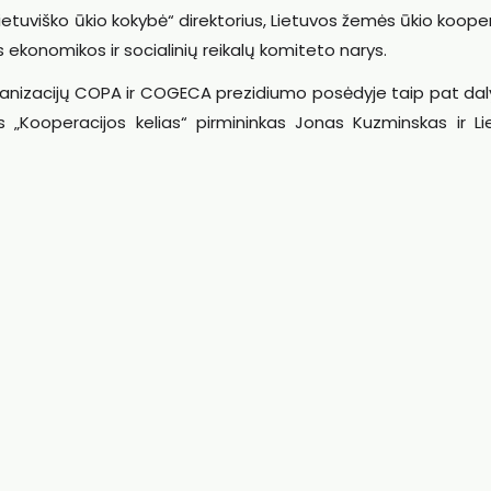
ietuviško ūkio kokybė“ direktorius, Lietuvos žemės ūkio koop
 ekonomikos ir socialinių reikalų komiteto narys.
ganizacijų COPA ir COGECA prezidiumo posėdyje taip pat dal
 „Kooperacijos kelias“ pirmininkas Jonas Kuzminskas ir Li