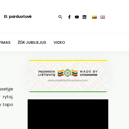
El. parduotuvė
Paieška
VIMAS
ŽŪR JUBILIEJUS
VIDEO
selyje
rytoj.
o tapo