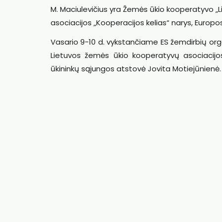
M. Maciulevičius yra Žemės ūkio kooperatyvo „L
asociacijos „Kooperacijos kelias“ narys, Europos
Vasario 9-10 d. vykstančiame ES žemdirbių or
Lietuvos žemės ūkio kooperatyvų asociacijos
ūkininkų sąjungos atstovė Jovita Motiejūnienė.