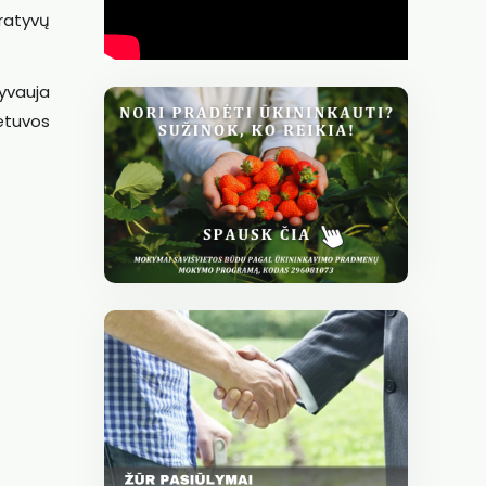
eratyvų
yvauja
etuvos