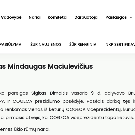
Vadovybė
Nariai
Komitetai
Darbuotojai
Paslaugos
 PASIŪLYMAI
ŽUR NAUJIENOS
ŽŪR RENGINIAI
NKP SERTIFIKA
as Mindaugas Maciulevičius
ko pareigas Sigitas Dimaitis vasario 9 d. dalyvavo Briu
A ir COGECA prezidiumo posėdyje. Posėdis darbą tęs ir 
 renkamas vienas iš keturių COGECA viceprezidentų, kuriu
ai pirmasis atvejis, kai COGECA viceprezidentu tapo lietuvis.
Žemės ūkio rūmų nariai.