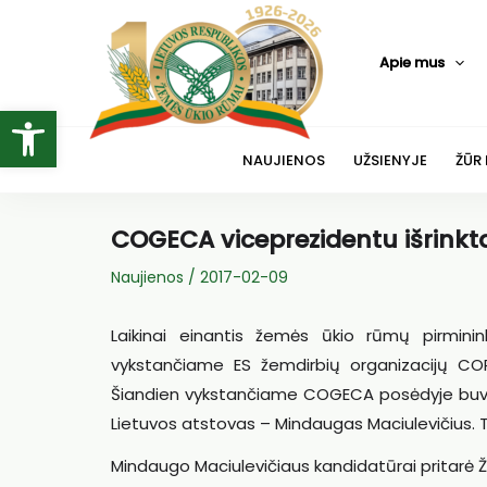
Pereiti
prie
Apie mus
turinio
Open toolbar
NAUJIENOS
UŽSIENYJE
ŽŪR
COGECA viceprezidentu išrinkt
Naujienos
/
2017-02-09
Laikinai einantis žemės ūkio rūmų pirminin
vykstančiame ES žemdirbių organizacijų COP
Šiandien vykstančiame COGECA posėdyje buvo
Lietuvos atstovas – Mindaugas Maciulevičius. T
Mindaugo Maciulevičiaus kandidatūrai pritarė 