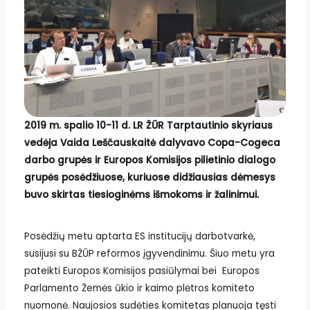
2019 m. spalio 10-11 d. LR ŽŪR Tarptautinio skyriaus
vedėja Vaida Leščauskaitė dalyvavo Copa-Cogeca
darbo grupės ir Europos Komisijos pilietinio dialogo
grupės posėdžiuose, kuriuose didžiausias dėmesys
buvo skirtas tiesioginėms išmokoms ir žalinimui.
Posėdžių metu aptarta ES institucijų darbotvarkė,
susijusi su BŽŪP reformos įgyvendinimu. Šiuo metu yra
pateikti Europos Komisijos pasiūlymai bei Europos
Parlamento Žemės ūkio ir kaimo plėtros komiteto
nuomonė. Naujosios sudėties komitetas planuoja tęsti