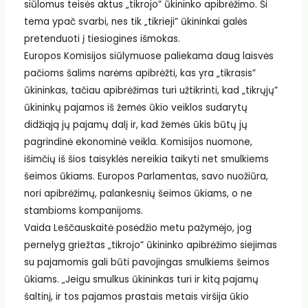
siūlomus teisės aktus „tikrojo” ūkininko apibrėžimo. Ši
tema ypač svarbi, nes tik „tikrieji” ūkininkai galės
pretenduoti į tiesiogines išmokas.
Europos Komisijos siūlymuose paliekama daug laisvės
pačioms šalims narėms apibrėžti, kas yra „tikrasis”
ūkininkas, tačiau apibrėžimas turi užtikrinti, kad „tikrųjų”
ūkininkų pajamos iš žemės ūkio veiklos sudarytų
didžiąją jų pajamų dalį ir, kad žemės ūkis būtų jų
pagrindinė ekonominė veikla. Komisijos nuomone,
išimčių iš šios taisyklės nereikia taikyti net smulkiems
šeimos ūkiams. Europos Parlamentas, savo nuožiūra,
nori apibrėžimų, palankesnių šeimos ūkiams, o ne
stambioms kompanijoms.
Vaida Leščauskaitė posėdžio metu pažymėjo, jog
pernelyg griežtas „tikrojo” ūkininko apibrėžimo siejimas
su pajamomis gali būti pavojingas smulkiems šeimos
ūkiams. „Jeigu smulkus ūkininkas turi ir kitą pajamų
šaltinį, ir tos pajamos prastais metais viršija ūkio