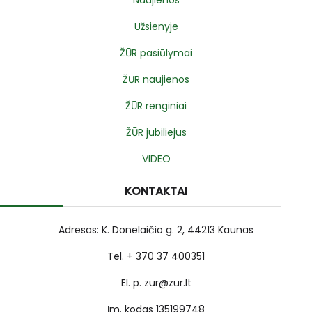
Užsienyje
ŽŪR pasiūlymai
ŽŪR naujienos
ŽŪR renginiai
ŽŪR jubiliejus
VIDEO
KONTAKTAI
Adresas: K. Donelaičio g. 2, 44213 Kaunas
Tel. + 370 37 400351
El. p. zur@zur.lt
Įm. kodas 135199748