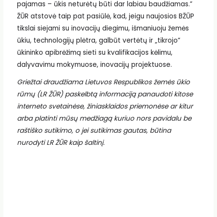
pajamas – ūkis neturėtų būti dar labiau baudžiamas.”
ŽŪR atstovė taip pat pasiūlė, kad, jeigu naujosios BŽŪP
tikslai siejami su inovacijų diegimu, išmaniuoju žemės
ūkiu, technologijų plėtra, galbūt vertėtų ir „tikrojo”
ūkininko apibrėžimą sieti su kvalifikacijos kėlimu,
dalyvavimu mokymuose, inovacijų projektuose.
Griežtai draudžiama Lietuvos Respublikos žemės ūkio
rūmų (LR ŽŪR) paskelbtą informaciją panaudoti kitose
interneto svetainėse, žiniasklaidos priemonėse ar kitur
arba platinti mūsų medžiagą kuriuo nors pavidalu be
raštiško sutikimo, o jei sutikimas gautas, būtina
nurodyti LR ŽŪR kaip šaltinį.