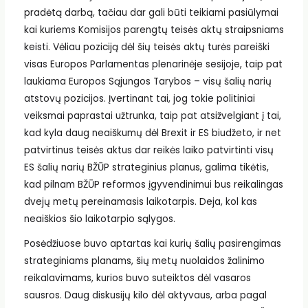
pradėtą darbą, tačiau dar gali būti teikiami pasiūlymai
kai kuriems Komisijos parengtų teisės aktų straipsniams
keisti. Vėliau poziciją dėl šių teisės aktų turės pareiški
visas Europos Parlamentas plenarinėje sesijoje, taip pat
laukiama Europos Sąjungos Tarybos – visų šalių narių
atstovų pozicijos. Įvertinant tai, jog tokie politiniai
veiksmai paprastai užtrunka, taip pat atsižvelgiant į tai,
kad kyla daug neaiškumų dėl Brexit ir ES biudžeto, ir net
patvirtinus teisės aktus dar reikės laiko patvirtinti visų
ES šalių narių BŽŪP strateginius planus, galima tikėtis,
kad pilnam BŽŪP reformos įgyvendinimui bus reikalingas
dvejų metų pereinamasis laikotarpis. Deja, kol kas
neaiškios šio laikotarpio sąlygos.
Posėdžiuose buvo aptartas kai kurių šalių pasirengimas
strateginiams planams, šių metų nuolaidos žalinimo
reikalavimams, kurios buvo suteiktos dėl vasaros
sausros. Daug diskusijų kilo dėl aktyvaus, arba pagal