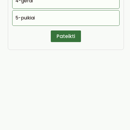
4-gerai
5-puikiai