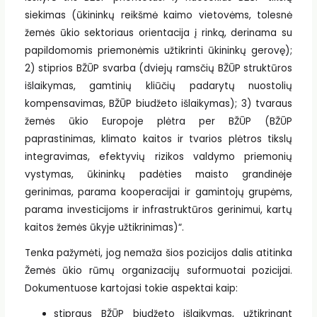
siekimas (ūkininkų reikšmė kaimo vietovėms, tolesnė
žemės ūkio sektoriaus orientacija į rinką, derinama su
papildomomis priemonėmis užtikrinti ūkininkų gerovę);
2) stiprios BŽŪP svarba (dviejų ramsčių BŽŪP struktūros
išlaikymas, gamtinių kliūčių padarytų nuostolių
kompensavimas, BŽŪP biudžeto išlaikymas); 3) tvaraus
žemės ūkio Europoje plėtra per BŽŪP (BŽŪP
paprastinimas, klimato kaitos ir tvarios plėtros tikslų
integravimas, efektyvių rizikos valdymo priemonių
vystymas, ūkininkų padėties maisto grandinėje
gerinimas, parama kooperacijai ir gamintojų grupėms,
parama investicijoms ir infrastruktūros gerinimui, kartų
kaitos žemės ūkyje užtikrinimas)“.
Tenka pažymėti, jog nemaža šios pozicijos dalis atitinka
Žemės ūkio rūmų organizacijų suformuotai pozicijai.
Dokumentuose kartojasi tokie aspektai kaip:
stipraus BŽŪP biudžeto išlaikymas, užtikrinant