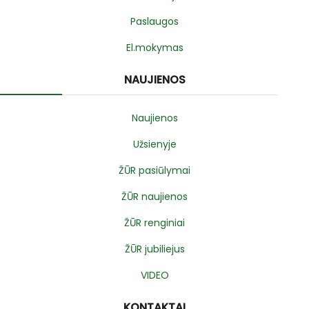
Paslaugos
El.mokymas
NAUJIENOS
Naujienos
Užsienyje
ŽŪR pasiūlymai
ŽŪR naujienos
ŽŪR renginiai
ŽŪR jubiliejus
VIDEO
KONTAKTAI