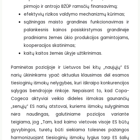
pirmojo ir antrojo BŽŪP ramsčių finansavimą;
efektyvių rizikos valdymo mechanizmų kūrimas;
sąžiningas maisto grandinės funkcionavimas ir
palankesnis kainos pasiskirstymas grandinėje
pradiniams žemės ūkio produkcijos gamintojams,
kooperacijos skatinimas;
kaitų kaitos žemės ūkyje užtikrinimas.
Paminėtas pozicijoje ir Lietuvos bei kitų „naujųjų“ ES
narių ūkininkams ypač aktualus klausimas dėl esamos
tiesioginių išmokų nelygybės, kuri iškraipo konkurencijos
sąlygas bendrojoje rinkoje. Nepaisant to, kad Copa-
Cogeca aktyviai veikia dideles išmokas gaunančių
„senųjų“ ES narių atstovai, kuriems išmokų sulyginimas
nėra naudingas, galutiniame pozicijos variante
teigiama, jog „Tam, kad kaimo vietovės visoje ES būtų
gyvybingos, turėtų būti siekiama tolesnės pažangos
harmonizuojant tiesioginių išmokų lygius tarp ES šalių