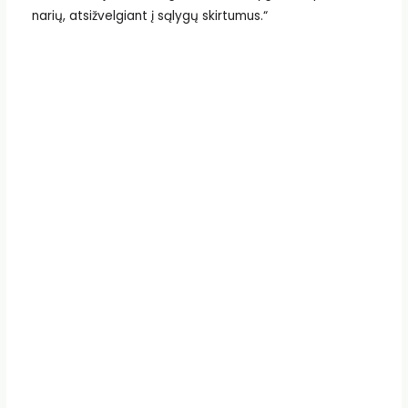
narių, atsižvelgiant į sąlygų skirtumus.“