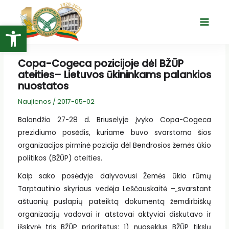
Pereiti
prie
Open toolbar
Main
turinio
Menu
Copa-Cogeca pozicijoje dėl BŽŪP
ateities– Lietuvos ūkininkams palankios
nuostatos
Naujienos
/
2017-05-02
Balandžio 27-28 d. Briuselyje įvyko Copa-Cogeca
prezidiumo posėdis, kuriame buvo svarstoma šios
organizacijos pirminė pozicija dėl Bendrosios žemės ūkio
politikos (BŽŪP) ateities.
Kaip sako posėdyje dalyvavusi Žemės ūkio rūmų
Tarptautinio skyriaus vedėja Leščauskaitė –„svarstant
aštuonių puslapių pateiktą dokumentą žemdirbiškų
organizacijų vadovai ir atstovai aktyviai diskutavo ir
išskyrė tris BŽŪP prioritetus: 1) nuoseklus BŽŪP tikslų