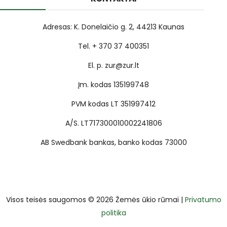
Adresas: K. Donelaičio g. 2, 44213 Kaunas
Tel. + 370 37 400351
El. p. zur@zur.lt
Įm. kodas 135199748
PVM kodas LT 351997412
A/S. LT717300010002241806
AB Swedbank bankas, banko kodas 73000
Visos teisės saugomos © 2026 Žemės ūkio rūmai |
Privatumo
politika