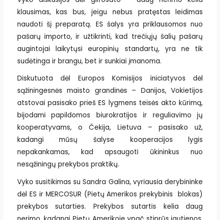
klausimas, kas bus, jeigu nebus pratęstas leidimas
naudoti šį preparatą. ES šalys yra priklausomos nuo
pašarų importo, ir užtikrinti, kad trečiųjų šalių pašarų
augintojai laikytųsi europinių standartų, yra ne tik
sudėtinga ir brangu, bet ir sunkiai įmanoma.
Diskutuota dėl Europos Komisijos iniciatyvos dėl
sąžiningesnės maisto grandinės – Danijos, Vokietijos
atstovai pasisako prieš ES lygmens teisės akto kūrimą,
bijodami papildomos biurokratijos ir reguliavimo jų
kooperatyvams, o Čekija, Lietuva – pasisako už,
kadangi mūsų šalyse kooperacijos lygis
nepakankamas, kad apsaugoti ūkininkus nuo
nesąžiningų prekybos praktikų.
Vyko susitikimas su Sandra Galina, vyriausia derybininke
dėl ES ir MERCOSUR (Pietų Amerikos prekybinis blokas)
prekybos sutarties. Prekybos sutartis kelia daug
nerimo, kadangi Pietų Amerikoje ypač stiprūs jautienos,