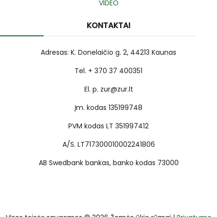
VIDEO
KONTAKTAI
Adresas: K. Donelaičio g. 2, 44213 Kaunas
Tel. + 370 37 400351
El. p. zur@zur.lt
Įm. kodas 135199748
PVM kodas LT 351997412
A/S. LT717300010002241806
AB Swedbank bankas, banko kodas 73000