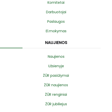
Komitetai
Darbuotojai
Paslaugos
El.mokymas
NAUJIENOS
Naujienos
Užsienyje
ŽŪR pasiūlymai
ŽŪR naujienos
ŽŪR renginiai
ŽŪR jubiliejus