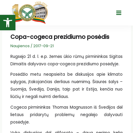
Pereiti
prie
Open toolbar
Main
turinio
Menu
Copa-cogeca prezidiumo posėdis
Naujienos
/
2017-09-21
Rugsėjo 21 d. l. e.p. žemės ūkio rūmų pirmininkas Sigitas
Dimaitis dalyvavo copa-cogeca prezidiumo posėdyje.
Posėdžio metu neapsieita be diskusijos apie klimato
sąlygas, įtakojančias derliaus nuėmimą. Šiaurės šalys –
Suomija, Švedija, Danija, taip pat ir Estija, kenčia nuo
liūčių ir negali nuimti derliaus.
Cogeca pirmininkas Thomas Magnusson iš Švedijos dėl
lietaus pridarytų problemų negalėjo dalyvauti
posėdyje.
Vyko diskusijos dėl glifosato – daug nerimo kelia