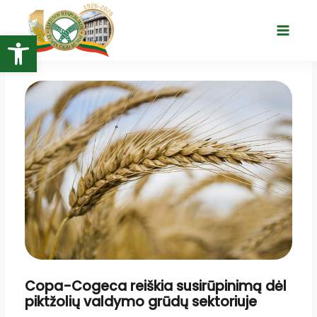
Pereiti
prie
Open toolbar
Main
turinio
Menu
Copa-Cogeca reiškia susirūpinimą dėl
piktžolių valdymo grūdų sektoriuje