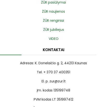
ŽŪR pasiūlymai
ŽŪR naujienos
ŽŪR renginiai
ŽŪR jubiliejus
VIDEO
KONTAKTAI
Adresas: K. Donelaičio g. 2, 44213 Kaunas
Tel. + 370 37 400351
El. p. zur@zur.lt
Įm. kodas 135199748
PVM kodas LT 351997412