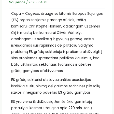
Naujienos
/
2025-04-01
Copa – Cogeca, drauge su kitomis Europos Sąjungos
(ES) organizacijomis parengė oficialų raštą
komisarui Christophe Hansen, atsakingam už žemės
ūkį ir maistą bei komisarui Olivér Várhelyi,
atsakingam už sveikatą ir gyvūnų gerovę. Rašte
išreiškiamas susirūpinimas dėl piktžolių valdymo
problemų ES grūdų sektoriuje ir prašoma atsižvelgti į
šias problemas sprendžiant politikos klausimus, kad
būtų užtikrintas sektoriaus tvarumas ir ateities
grūdų gamybos efektyvumas.
ES grūdų sektoriui atstovaujančios asociacijos
išreiškia susirūpinimą dėl galimos techninės piktžolių
rizikos ir neigiamo poveikio ES grūdų gamybai.
ES yra viena iš didžiausių žemės ūkio gamintojų
pasaulyje, kasmet užaugina apie 270 mln. tonų