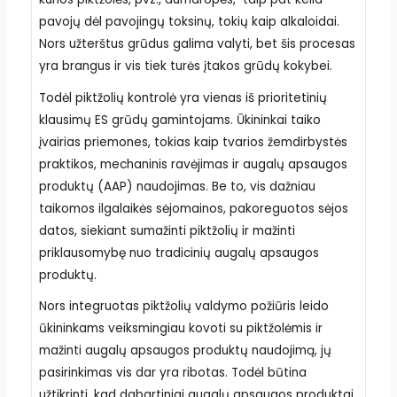
pavojų dėl pavojingų toksinų, tokių kaip alkaloidai.
Nors užterštus grūdus galima valyti, bet šis procesas
yra brangus ir vis tiek turės įtakos grūdų kokybei.
Todėl piktžolių kontrolė yra vienas iš prioritetinių
klausimų ES grūdų gamintojams. Ūkininkai taiko
įvairias priemones, tokias kaip tvarios žemdirbystės
praktikos, mechaninis ravėjimas ir augalų apsaugos
produktų (AAP) naudojimas. Be to, vis dažniau
taikomos ilgalaikės sėjomainos, pakoreguotos sėjos
datos, siekiant sumažinti piktžolių ir mažinti
priklausomybę nuo tradicinių augalų apsaugos
produktų.
Nors integruotas piktžolių valdymo požiūris leido
ūkininkams veiksmingiau kovoti su piktžolėmis ir
mažinti augalų apsaugos produktų naudojimą, jų
pasirinkimas vis dar yra ribotas. Todėl būtina
užtikrinti, kad dabartiniai augalų apsaugos produktai