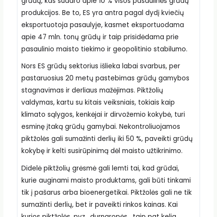
grūdų, kas sudaro apie 10 % visos pasaulinės grūdų
produkcijos. Be to, ES yra antra pagal dydį kviečių
eksportuotoja pasaulyje, kasmet eksportuodama
apie 47 mln. tonų grūdų ir taip prisidėdama prie
pasaulinio maisto tiekimo ir geopolitinio stabilumo.
Nors ES grūdų sektorius išlieka labai svarbus, per
pastaruosius 20 metų pastebimas grūdų gamybos
stagnavimas ir derliaus mažėjimas. Piktžolių
valdymas, kartu su kitais veiksniais, tokiais kaip
klimato sąlygos, kenkėjai ir dirvožemio kokybė, turi
esminę įtaką grūdų gamybai. Nekontroliuojamos
piktžolės gali sumažinti derlių iki 50 %, paveikti grūdų
kokybę ir kelti susirūpinimą dėl maisto užtikrinimo.
Didelė piktžolių grėsmė gali lemti tai, kad grūdai,
kurie auginami maisto produktams, gali būti tinkami
tik į pašarus arba bioenergetikai. Piktžolės gali ne tik
sumažinti derlių, bet ir paveikti rinkos kainas. Kai
kurios piktžolės, pvz., durnaropės, taip pat kelia