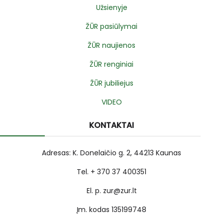
Užsienyje
ŽŪR pasiūlymai
ŽŪR naujienos
ŽŪR renginiai
ŽŪR jubiliejus
VIDEO
KONTAKTAI
Adresas: K. Donelaičio g. 2, 44213 Kaunas
Tel. + 370 37 400351
El. p. zur@zur.lt
Įm. kodas 135199748