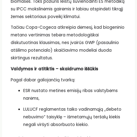
biomasės. Toks požiūris leistų suvienodinti ES metodiką
su IPCC mokslinėmis gairėmis ir labiau atspindėti tikrąjį
žemės sektoriaus poveikį klimatui.
Tačiau Copa-Cogeca atkreipia dėmesį, kad biogeninio
metano vertinimas tebėra metodologiškai
diskutuotinas klausimas, nes įvairūs GWP (pasaulinio
atšilimo potencialo) skaičiavimo modeliai duoda
skirtingus rezultatus.
Valdymas ir atitiktis – skaidrumo iššūkis
Pagal dabar galiojančią tvarką:
ESR nustato metines emisijų ribas valstybėms
narėms,
LULUCF reglamentas taiko vadinamąją „debeto
nebuvimo“ taisyklę – išmetamųjų teršalų kiekis
negali viršyti absorbuoto kiekio.