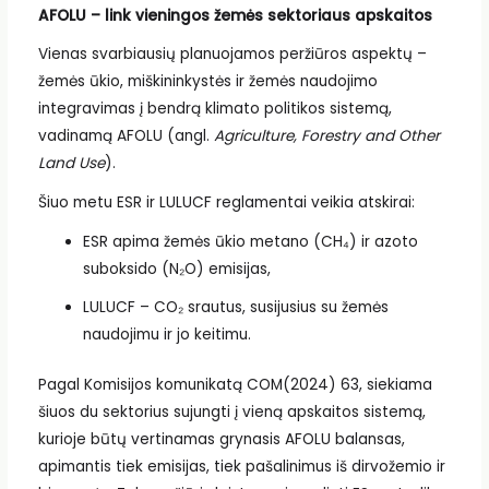
AFOLU – link vieningos žemės sektoriaus apskaitos
Vienas svarbiausių planuojamos peržiūros aspektų –
žemės ūkio, miškininkystės ir žemės naudojimo
integravimas į bendrą klimato politikos sistemą,
vadinamą AFOLU (angl.
Agriculture, Forestry and Other
Land Use
).
Šiuo metu ESR ir LULUCF reglamentai veikia atskirai:
ESR apima žemės ūkio metano (CH₄) ir azoto
suboksido (N₂O) emisijas,
LULUCF – CO₂ srautus, susijusius su žemės
naudojimu ir jo keitimu.
Pagal Komisijos komunikatą COM(2024) 63, siekiama
šiuos du sektorius sujungti į vieną apskaitos sistemą,
kurioje būtų vertinamas grynasis AFOLU balansas,
apimantis tiek emisijas, tiek pašalinimus iš dirvožemio ir