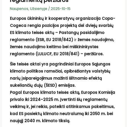
reglamentų peržiūros
Naujienos
,
Užsienyje
/
2025-10-15
Europos ūkininkų ir kooperatyvų organizacija Copa-
Cogeca rengia pozicijos projektą dėl
dviejų svarbių
ES klimato teisės aktų – Pastangų pasidalijimo
reglamento (ESR, EU 2018/842)
ir
žemės naudojimo,
žemės naudojimo keitimo bei miškininkystės
reglamento (LULUCF, EU 2018/841) – peržiūros.
Šie teisės aktai yra pagrindiniai Europos Sąjungos
klimato politikos ramsčiai, apibrėžiantys valstybių
narių įsipareigojimus mažinti šiltnamio efektą
sukeliančių dujų (ŠESD) emisijas.
Pagal Europos klimato teisės aktą, Europos Komisija
privalo iki 2024–2025 m. įvertinti šių reglamentų
veikimą ir, jei reikia, pateikti atitinkamus pakeitimus,
kad ES pasiektų klimato neutralumą iki 2050 m. bei
naująjį 2040 m. klimato tikslą.