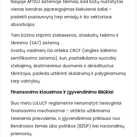
Naujoje AFOLU sistemoje tikimasi, kad būtų nustatytas
vienas bendras įsipareigojimas kiekvienai šaliai –
pasiekti pusiausvyrą tarp emisijų ir šio sektoriaus
absorbcijos.
Tam būtina stiprinti stebėsenos, ataskaitų teikimo ir
tikrinimo (SAT) sistemą.
Svarbų vaidmenį čia atlieka CRCF (anglies šalinimo
sertifikavimo sistema), kuri, pasitelkdama nuotolinį
stebėjimą, skaitmeninius duomenis ir akredituotus
tikrintojus, padeda užtikrinti skaidrumą ir palyginamumą
tarp valstybių.
Finansavimo klausimas ir įgyvendinimo iššūkiai
Šiuo metu LULUCF reglamente nenumatyti tiesioginiai
finansavimo mechanizmai – atitiktis užtikrinama
teisinėmis prievolėmis, o įgyvendinimas priklauso nuo
Bendrosios žemės ūkio politikos (BŽŪP) bei nacionalinių
priemonių.