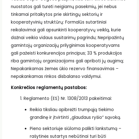
nuostatos gali turėti neigiamų pasekmių, jei nebus
tinkamai pritaikytos prie skirtingų sektorių ir
kooperatyvinių struktūrų: Formalūs sutartiniai
reikalavimai gali apsunkinti kooperatyvų veiklą, kurie
dažnai veikia vidaus susitarimų pagrindu; Nepripažintų
gamintojų organizacijų prilyginimas kooperatyvams
gali pažeisti konkurencijos principus; 33 % produkcijos
riba gamintojų organizacijoms gali apriboti jų augimą;
Nepakankamas žemės ūkio rezervo finansavimas –
nepakankamas rinkos disbalanso valdymui.
Konkrečios reglamentų pastabos:
Reglamento (ES) Nr. 1308/2013 pakeitimai:
Reikia tiksliau apibrėžti trumpąją tiekimo
grandinę ir įtvirtinti „glaudaus ryšio“ sąvoką.
Pieno sektoriuje siūloma palikti lankstumą –
rašytinės sutartys nebūtinai turi būti