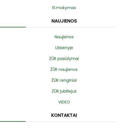
El.mokymas
NAUJIENOS
Naujienos
Užsienyje
ŽŪR pasiūlymai
ŽŪR naujienos
ŽŪR renginiai
ŽŪR jubiliejus
VIDEO
KONTAKTAI