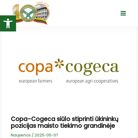
Pereiti
prie
Open toolbar
Main
turinio
Menu
Copa-Cogeca siūlo stiprinti ūkininkų
pozicijas maisto tiekimo grandinėje
Naujienos
/
2025-05-07