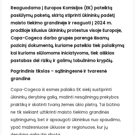
Reaguodama į Europos Komisijos (EK) pateiktą
pasiūlymų paketą, skirtą stiprinti ūkininkų padėtį
maisto tiekimo grandinėje ir reaguoti į 2024 m.
pradžioje kilusius ūkininkų protestus visoje Europoje,
Copa-Cogeca darbo grupės parengė išsamų
pozicinį dokumentą, kuriame pateikia tiek palaikymą
kai kurioms siūlomoms iniciatyvoms, tiek aiškias
pastabas dėl rizikų ir galimų tobulinimo krypčių.
Pagrindinis tikslas – sąžiningesnė ir tvaresnė
grandinė
Copa-Cogeca iš esmės palaiko EK siekį sustiprinti
ūkininkų derybinę galią, mažinti nesąžiningą prekybos
praktiką ir skatinti tvarią žemės ūkio plėtrą. Tai būtina
ne tik siekiant užtikrinti maisto tiekimo grandinės
sąžiningumą, bet ir apsaugoti ūkininkus nuo spaudimo,
ypač mažesniuose ūkiuose ar regionuose, kur jų
derybinė galia itin ribota.