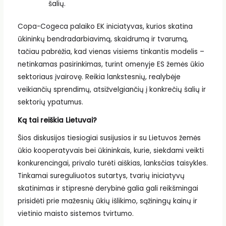
šalių.
Copa-Cogeca palaiko EK iniciatyvas, kurios skatina
ūkininkų bendradarbiavimą, skaidrumą ir tvarumą,
tačiau pabrėžia, kad vienas visiems tinkantis modelis –
netinkamas pasirinkimas, turint omenyje ES žemės ūkio
sektoriaus įvairovę. Reikia lankstesnių, realybėje
veikiančių sprendimų, atsižvelgiančių į konkrečių šalių ir
sektorių ypatumus.
Ką tai reiškia Lietuvai?
Šios diskusijos tiesiogiai susijusios ir su Lietuvos žemės
ūkio kooperatyvais bei ūkininkais, kurie, siekdami veikti
konkurencingai, privalo turėti aiškias, lanksčias taisykles.
Tinkamai sureguliuotos sutartys, tvarių iniciatyvų
skatinimas ir stipresnė derybinė galia gali reikšmingai
prisidėti prie mažesnių ūkių išlikimo, sąžiningų kainų ir
vietinio maisto sistemos tvirtumo.