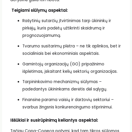
Teigiami siūlymų aspektai:
Rašytinių sutarčių įtvirtinimas tarp ūkininkų ir
pirkėjų, kuris padėtų užtikrinti skaidrumą ir
prognozuojamumą.
Tvarumo susitarimų plėtra – ne tik aplinkos, bet ir
socialiniais bei ekonominiais aspektais.
Gamintojų organizacijų (GO) pripažinimo
išplėtimas, įskaitant kelių sektorių organizacijas.
Tarpininkavimo mechanizmų siūlymas –
padedantys ūkininkams derėtis dėl sąlygų.
Finansinė parama vaisių ir daržovių sektoriui –
svarbus žingsnis konkurencingumo stiprinimui.
Iššūkiai ir susirūpinimą keliantys aspektai:
Tačiau Copa-Cogeca pažymi, kad tam tikros siūlomos