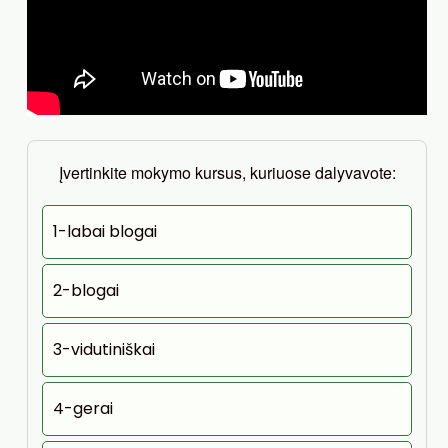
Įvertinkite mokymo kursus, kuriuose dalyvavote:
1-labai blogai
2-blogai
3-vidutiniškai
4-gerai