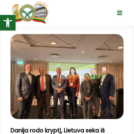
Pereiti
prie
Open toolbar
Main
turinio
Menu
Danija rodo kryptį, Lietuva seka iš