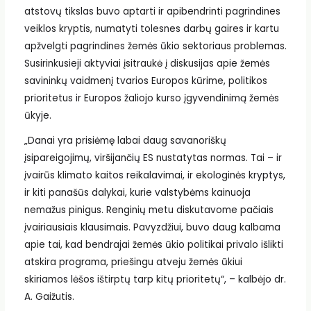
atstovų tikslas buvo aptarti ir apibendrinti pagrindines
veiklos kryptis, numatyti tolesnes darbų gaires ir kartu
apžvelgti pagrindines žemės ūkio sektoriaus problemas.
Susirinkusieji aktyviai įsitraukė į diskusijas apie žemės
savininkų vaidmenį tvarios Europos kūrime, politikos
prioritetus ir Europos žaliojo kurso įgyvendinimą žemės
ūkyje.
„Danai yra prisiėmę labai daug savanoriškų
įsipareigojimų, viršijančių ES nustatytas normas. Tai – ir
įvairūs klimato kaitos reikalavimai, ir ekologinės kryptys,
ir kiti panašūs dalykai, kurie valstybėms kainuoja
nemažus pinigus. Renginių metu diskutavome pačiais
įvairiausiais klausimais. Pavyzdžiui, buvo daug kalbama
apie tai, kad bendrajai žemės ūkio politikai privalo išlikti
atskira programa, priešingu atveju žemės ūkiui
skiriamos lėšos ištirptų tarp kitų prioritetų“, – kalbėjo dr.
A. Gaižutis.