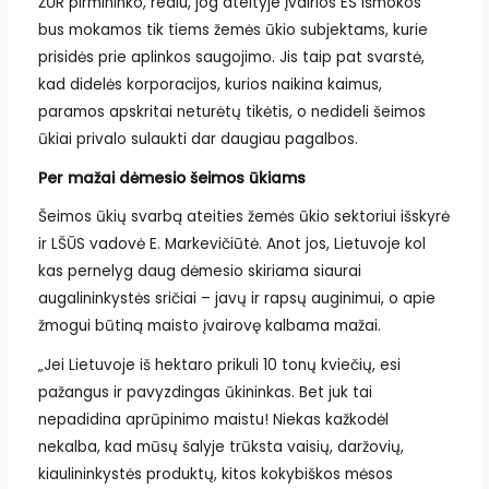
ŽŪR pirmininko, realu, jog ateityje įvairios ES išmokos
bus mokamos tik tiems žemės ūkio subjektams, kurie
prisidės prie aplinkos saugojimo. Jis taip pat svarstė,
kad didelės korporacijos, kurios naikina kaimus,
paramos apskritai neturėtų tikėtis, o nedideli šeimos
ūkiai privalo sulaukti dar daugiau pagalbos.
Per mažai dėmesio šeimos ūkiams
Šeimos ūkių svarbą ateities žemės ūkio sektoriui išskyrė
ir LŠŪS vadovė E. Markevičiūtė. Anot jos, Lietuvoje kol
kas pernelyg daug dėmesio skiriama siaurai
augalininkystės sričiai – javų ir rapsų auginimui, o apie
žmogui būtiną maisto įvairovę kalbama mažai.
„Jei Lietuvoje iš hektaro prikuli 10 tonų kviečių, esi
pažangus ir pavyzdingas ūkininkas. Bet juk tai
nepadidina aprūpinimo maistu! Niekas kažkodėl
nekalba, kad mūsų šalyje trūksta vaisių, daržovių,
kiaulininkystės produktų, kitos kokybiškos mėsos