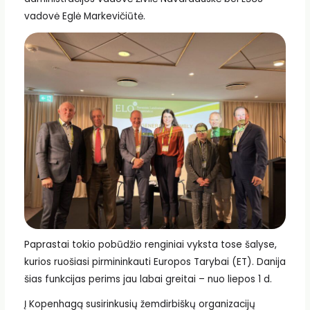
vadovė Eglė Markevičiūtė.
Paprastai tokio pobūdžio renginiai vyksta tose šalyse,
kurios ruošiasi pirmininkauti Europos Tarybai (ET). Danija
šias funkcijas perims jau labai greitai – nuo liepos 1 d.
Į Kopenhagą susirinkusių žemdirbiškų organizacijų