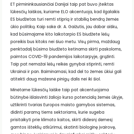
ET pirmininkausiančiai Danijai taip pat buvo įteiktas
lūkesčių laiškas, kuriame ELO akcentuoja, kad ilgalaikis
ES biudžetas turi remti stiprią ir stabilią bendrą žemės
ūkio politiką. Kaip sakė dr. A. Gaižutis, jau dabar aišku,
kad būsimajame kito laikotarpio ES biudžete lėšų
poreikis bus kitoks nei šiuo metu. Visų pirma, maždaug
penktadalį būsimo biudžeto ketinama skirti paskoloms,
paimtos COVID-19 pandemijos laikotarpyje, grąžinti.
Taip pat nemažai lėšų reikės gynybai stiprinti, remti
Ukrainai ir pan. Baiminamasi, kad dėl to žemės ūkiui gali
atitekti daug mažesnė pinigų dalis nei iki šiol.
Minėtame lūkesčių laiške taip pat akcentuojama
būtinybė išlaisvinti žaliojo kurso potencialą žemės ūkyje,
užtikrinti tvarias Europos maisto gamybos sistemas,
didinti paramą tiems sektoriams, kurie sugeba
prisitaikyti prie klimato kaitos, skirti didesnį dėmesį
gamtos išteklių atkūrimui, skatinti biologinę įvairovę,