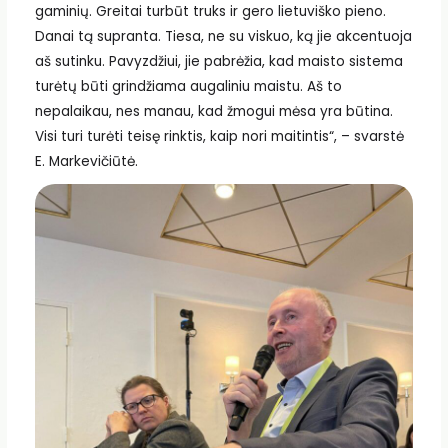
gaminių. Greitai turbūt truks ir gero lietuviško pieno.
Danai tą supranta. Tiesa, ne su viskuo, ką jie akcentuoja
aš sutinku. Pavyzdžiui, jie pabrėžia, kad maisto sistema
turėtų būti grindžiama augaliniu maistu. Aš to
nepalaikau, nes manau, kad žmogui mėsa yra būtina.
Visi turi turėti teisę rinktis, kaip nori maitintis“, – svarstė
E. Markevičiūtė.