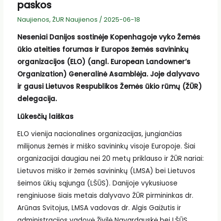
paskos
Naujienos
,
ŽUR Naujienos
/
2025-06-18
Neseniai Danijos sostinėje Kopenhagoje vyko Žemės
ūkio ateities forumas ir Europos žemės savininkų
organizacijos (ELO) (angl. European Landowner‘s
Organization) Generalinė Asamblėja. Joje dalyvavo
ir gausi Lietuvos Respublikos Žemės ūkio rūmų (ŽŪR)
delegacija.
Lūkesčių laiškas
ELO vienija nacionalines organizacijas, jungiančias
milijonus žemės ir miško savininkų visoje Europoje. Šiai
organizacijai daugiau nei 20 metų priklauso ir ŽŪR nariai:
Lietuvos miško ir žemės savininkų (LMSA) bei Lietuvos
šeimos ūkių sąjunga (LŠŪS). Danijoje vykusiuose
renginiuose šiais metais dalyvavo ŽŪR pirmininkas dr.
Arūnas Svitojus, LMSA vadovas dr. Algis Gaižutis ir
administracijos vadovė Živilė Navardauskė bei LŠŪS