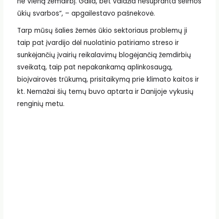
ne vieną žemdirbį. Gaila, bet valdžia nesupranta šeimos
ūkių svarbos“, – apgailestavo pašnekovė.
Tarp mūsų šalies žemės ūkio sektoriaus problemų ji
taip pat įvardijo dėl nuolatinio patiriamo streso ir
sunkėjančių įvairių reikalavimų blogėjančią žemdirbių
sveikatą, taip pat nepakankamą aplinkosaugą,
bioįvairovės trūkumą, prisitaikymą prie klimato kaitos ir
kt. Nemažai šių temų buvo aptarta ir Danijoje vykusių
renginių metu.