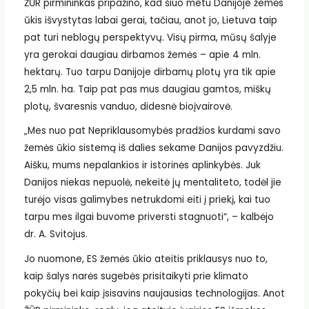
ŽŪR pirmininkas pripažino, kad šiuo metu Danijoje žemės
ūkis išvystytas labai gerai, tačiau, anot jo, Lietuva taip
pat turi neblogų perspektyvų. Visų pirma, mūsų šalyje
yra gerokai daugiau dirbamos žemės – apie 4 mln.
hektarų. Tuo tarpu Danijoje dirbamų plotų yra tik apie
2,5 mln. ha. Taip pat pas mus daugiau gamtos, miškų
plotų, švaresnis vanduo, didesnė bioįvairovė.
„Mes nuo pat Nepriklausomybės pradžios kurdami savo
žemės ūkio sistemą iš dalies sekame Danijos pavyzdžiu.
Aišku, mums nepalankios ir istorinės aplinkybės. Juk
Danijos niekas nepuolė, nekeitė jų mentaliteto, todėl jie
turėjo visas galimybes netrukdomi eiti į priekį, kai tuo
tarpu mes ilgai buvome priversti stagnuoti“, – kalbėjo
dr. A. Svitojus.
Jo nuomone, ES žemės ūkio ateitis priklausys nuo to,
kaip šalys narės sugebės prisitaikyti prie klimato
pokyčių bei kaip įsisavins naujausias technologijas. Anot