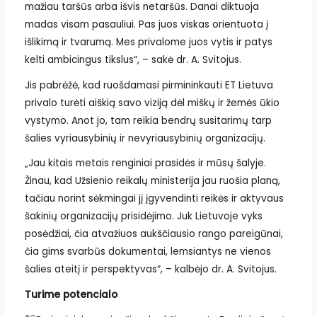
mažiau taršūs arba išvis netaršūs. Danai diktuoja
madas visam pasauliui. Pas juos viskas orientuota į
išlikimą ir tvarumą. Mes privalome juos vytis ir patys
kelti ambicingus tikslus“, – sakė dr. A. Svitojus.
Jis pabrėžė, kad ruošdamasi pirmininkauti ET Lietuva
privalo turėti aiškią savo viziją dėl miškų ir žemės ūkio
vystymo. Anot jo, tam reikia bendrų susitarimų tarp
šalies vyriausybinių ir nevyriausybinių organizacijų.
„Jau kitais metais renginiai prasidės ir mūsų šalyje.
Žinau, kad Užsienio reikalų ministerija jau ruošia planą,
tačiau norint sėkmingai jį įgyvendinti reikės ir aktyvaus
šakinių organizacijų prisidėjimo. Juk Lietuvoje vyks
posėdžiai, čia atvažiuos aukščiausio rango pareigūnai,
čia gims svarbūs dokumentai, lemsiantys ne vienos
šalies ateitį ir perspektyvas“, – kalbėjo dr. A. Svitojus.
Turime potencialo