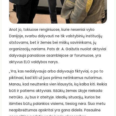
Anot jo, tokiuose renginiuose, kurie neseniai vyko
Danijoje, svarbu dalyvauti ne tik valstybinių institucijų
atstovams, bet ir žemės bei miškų savininkams, jų
organizacijų nariams. Pats dr. A. Gaižutis nuolat aktyviai
dalyvauja panašiose asamblėjose ar forumuose, yra
aktyvus ELO valdybos narys.
„Yra, kas nedalyvauja arba dalyvauja fiktyviai, o po to
piktinasi, kad kiti už juos priima netinkamus nutarimus.
Manau, kad neužtenka vien klausytis, ką kalba kiti. Reikia
būti ir patiems aktyviais. Iššūkių žemės ūkyje niekada
netrūko. Jų bus ir ateityje. Idealių situacijų, kurios be
išimties būtų palankios visiems, tiesiog nėra. Šiuo metu
neapibrėžtumas apskritai yra gana didelis. Pasaulinė