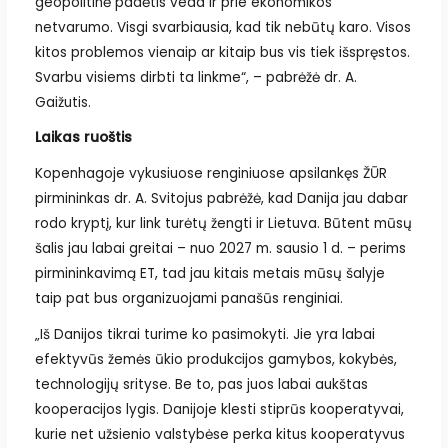
geopolitinė padėtis veda ir prie ekonomikos
netvarumo. Visgi svarbiausia, kad tik nebūtų karo. Visos
kitos problemos vienaip ar kitaip bus vis tiek išspręstos.
Svarbu visiems dirbti ta linkme“, – pabrėžė dr. A.
Gaižutis.
Laikas ruoštis
Kopenhagoje vykusiuose renginiuose apsilankęs ŽŪR
pirmininkas dr. A. Svitojus pabrėžė, kad Danija jau dabar
rodo kryptį, kur link turėtų žengti ir Lietuva. Būtent mūsų
šalis jau labai greitai – nuo 2027 m. sausio 1 d. – perims
pirmininkavimą ET, tad jau kitais metais mūsų šalyje
taip pat bus organizuojami panašūs renginiai.
„Iš Danijos tikrai turime ko pasimokyti. Jie yra labai
efektyvūs žemės ūkio produkcijos gamybos, kokybės,
technologijų srityse. Be to, pas juos labai aukštas
kooperacijos lygis. Danijoje klesti stiprūs kooperatyvai,
kurie net užsienio valstybėse perka kitus kooperatyvus