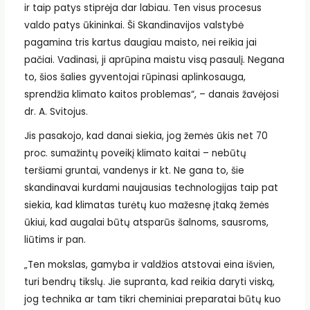
ir taip patys stiprėja dar labiau. Ten visus procesus
valdo patys ūkininkai. Ši Skandinavijos valstybė
pagamina tris kartus daugiau maisto, nei reikia jai
pačiai. Vadinasi, ji aprūpina maistu visą pasaulį. Negana
to, šios šalies gyventojai rūpinasi aplinkosauga,
sprendžia klimato kaitos problemas“, – danais žavėjosi
dr. A. Svitojus.
Jis pasakojo, kad danai siekia, jog žemės ūkis net 70
proc. sumažintų poveikį klimato kaitai – nebūtų
teršiami gruntai, vandenys ir kt. Ne gana to, šie
skandinavai kurdami naujausias technologijas taip pat
siekia, kad klimatas turėtų kuo mažesnę įtaką žemės
ūkiui, kad augalai būtų atsparūs šalnoms, sausroms,
liūtims ir pan.
„Ten mokslas, gamyba ir valdžios atstovai eina išvien,
turi bendrų tikslų. Jie supranta, kad reikia daryti viską,
jog technika ar tam tikri cheminiai preparatai būtų kuo