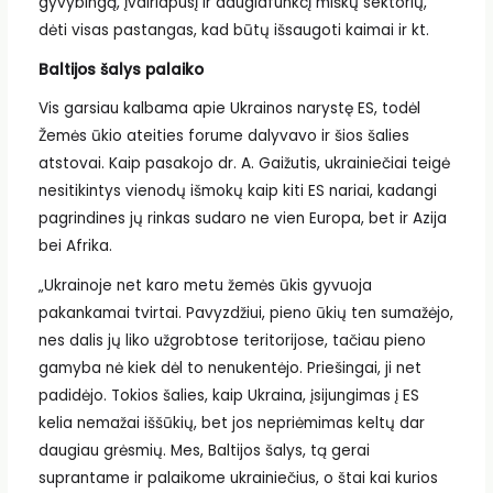
gyvybingą, įvairiapusį ir daugiafunkcį miškų sektorių,
dėti visas pastangas, kad būtų išsaugoti kaimai ir kt.
Baltijos šalys palaiko
Vis garsiau kalbama apie Ukrainos narystę ES, todėl
Žemės ūkio ateities forume dalyvavo ir šios šalies
atstovai. Kaip pasakojo dr. A. Gaižutis, ukrainiečiai teigė
nesitikintys vienodų išmokų kaip kiti ES nariai, kadangi
pagrindines jų rinkas sudaro ne vien Europa, bet ir Azija
bei Afrika.
„Ukrainoje net karo metu žemės ūkis gyvuoja
pakankamai tvirtai. Pavyzdžiui, pieno ūkių ten sumažėjo,
nes dalis jų liko užgrobtose teritorijose, tačiau pieno
gamyba nė kiek dėl to nenukentėjo. Priešingai, ji net
padidėjo. Tokios šalies, kaip Ukraina, įsijungimas į ES
kelia nemažai iššūkių, bet jos nepriėmimas keltų dar
daugiau grėsmių. Mes, Baltijos šalys, tą gerai
suprantame ir palaikome ukrainiečius, o štai kai kurios