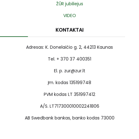
ŽŪR jubiliejus
VIDEO
KONTAKTAI
Adresas: K. Donelaičio g. 2, 44213 Kaunas
Tel. + 370 37 400351
El. p. zur@zur.lt
Įm. kodas 135199748
PVM kodas LT 351997412
A/S. LT717300010002241806
AB Swedbank bankas, banko kodas 73000