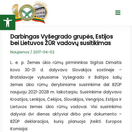
Pereiti
prie
Open toolbar
Main
turinio
Menu
Darbingas Vyšegrado grupės, Estijos
bei Lietuvos ŽŪR vadovų susitikimas
Naujienos
/
2017-04-02
L. e. p. Žemės ūkio rūmų pirmininkas Sigitas Dimaitis
kovo 30-31 d. dalyvavo Slovakijos sostinėje –
Bratislavoje vykusiame Vyšegrado ir Baltijos šalių
žemės ūkio rūmų derybiniame susirinkime dėl BŻŪP
naujuoju 2021-2028 m. laikotarpiu. Susirinkime dalyvavo
Kroatijos, Lenkijos, Čekijos, Slovakijos, Vengrijos, Estijos ir
Lietuvos žemės ūkio rūmų vadovai. Visi susirinkimo
dalyviai dvi dienas aktyviai dirbo prie dokumento –
BŽŪP deklaracijos, kurią planuoja įteikti Europos
Komisijai.