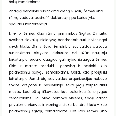
šalių žemdirbiams.
Antrąją derybinio susirinkimo dieną 6 šalių Žemės ūkio
rūmų vadovai pasirašė deklaraciją, po kurios įvko
spaudos konferencija.
L. e. p. žemės ūkio rūmų pirmininkas Sigitas Dimaitis
sveikino slovakų iniciatyvą bendradarbiauti ir vieningai
siekti tikslų. „Šis 7 šalių žemdirbių savivaldos atstovų
susirinkimas, aktyvios diskusijos dėl BŽŪP naujuoju
laikotarpiu sudaro daugiau galimybių išsaugoti žemės
ūkio ir maisto produktų gamybą ir pasiekti kuo
palankesnių sąlygų žemdirbiams. Gaila, kad praėjusiu
laikotarpiu žemdirbių savivaldos organizacijos nebuvo
tokios aktyvios ir nesuvienijo savo jėgų tarptautiniu
mastu, kad būtų iškovotos kuo palankesnės sąlygos
žemdirbiams. Tai buvo pamoka visiems, todėl dabar
privalome vienytis ir vieningai siekti bendro tikslo – kuo
palankesnių sąlygų žemdirbiams. Lietuvos žemės ūkio