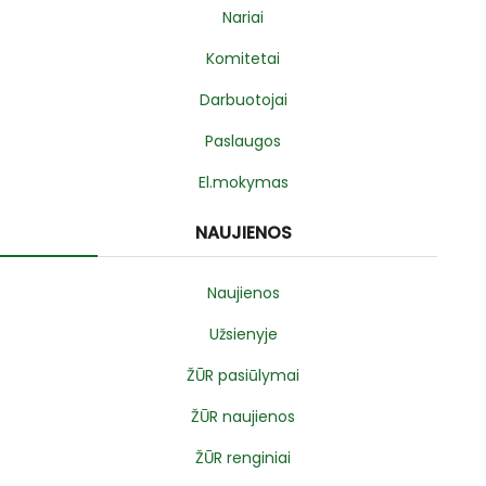
Nariai
Komitetai
Darbuotojai
Paslaugos
El.mokymas
NAUJIENOS
Naujienos
Užsienyje
ŽŪR pasiūlymai
ŽŪR naujienos
ŽŪR renginiai