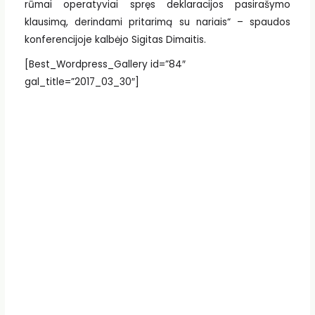
rūmai operatyviai spręs deklaracijos pasirašymo
klausimą, derindami pritarimą su nariais“ – spaudos
konferencijoje kalbėjo Sigitas Dimaitis.
[Best_Wordpress_Gallery id=”84″
gal_title=”2017_03_30″]