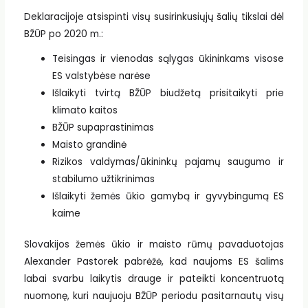
Deklaracijoje atsispinti visų susirinkusiųjų šalių tikslai dėl
BŽŪP po 2020 m.:
Teisingas ir vienodas sąlygas ūkininkams visose
ES valstybėse narėse
Išlaikyti tvirtą BŽŪP biudžetą prisitaikyti prie
klimato kaitos
BŽŪP supaprastinimas
Maisto grandinė
Rizikos valdymas/ūkininkų pajamų saugumo ir
stabilumo užtikrinimas
Išlaikyti žemės ūkio gamybą ir gyvybingumą ES
kaime
Slovakijos žemės ūkio ir maisto rūmų pavaduotojas
Alexander Pastorek pabrėžė, kad naujoms ES šalims
labai svarbu laikytis drauge ir pateikti koncentruotą
nuomonę, kuri naujuoju BŽŪP periodu pasitarnautų visų