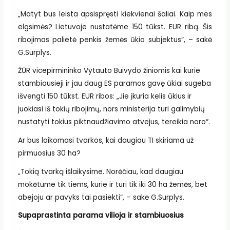
„Matyt bus leista apsispręsti kiekvienai šaliai. Kaip mes
elgsimės? Lietuvoje nustatėme 150 tūkst. EUR ribą. Šis
ribojimas palietė penkis žemės ūkio subjektus“, – sakė
G.Surplys.
ŽŪR vicepirmininko Vytauto Buivydo žiniomis kai kurie
stambiausieji ir jau daug ES paramos gavę ūkiai sugeba
išvengti 150 tūkst. EUR ribos: „Jie įkuria kelis ūkius ir
juokiasi iš tokių ribojimų, nors ministerija turi galimybių
nustatyti tokius piktnaudžiavimo atvejus, tereikia noro“.
Ar bus laikomasi tvarkos, kai daugiau TI skiriama už
pirmuosius 30 ha?
„Tokią tvarką išlaikysime. Norėčiau, kad daugiau
mokėtume tik tiems, kurie ir turi tik iki 30 ha žemės, bet
abejoju ar pavyks tai pasiekti“, – sakė G.Surplys.
Supaprastinta parama vilioja ir stambiuosius