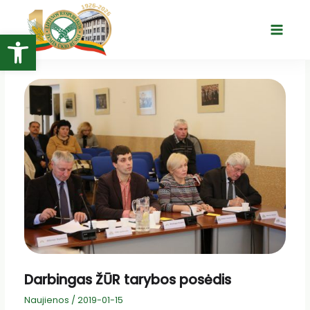
Pereiti
prie
Open toolbar
Main
turinio
Menu
Darbingas ŽŪR tarybos posėdis
Naujienos
/
2019-01-15