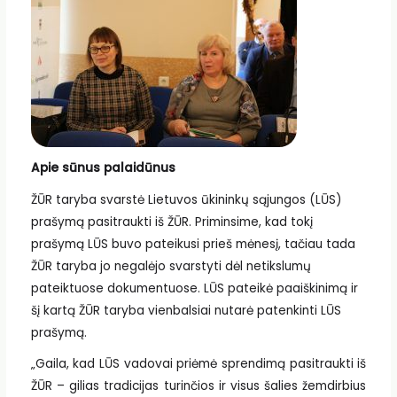
Apie sūnus palaidūnus
ŽŪR taryba svarstė Lietuvos ūkininkų sąjungos (LŪS)
prašymą pasitraukti iš ŽŪR. Priminsime, kad tokį
prašymą LŪS buvo pateikusi prieš mėnesį, tačiau tada
ŽŪR taryba jo negalėjo svarstyti dėl netikslumų
pateiktuose dokumentuose. LŪS pateikė paaiškinimą ir
šį kartą ŽŪR taryba vienbalsiai nutarė patenkinti LŪS
prašymą.
„Gaila, kad LŪS vadovai priėmė sprendimą pasitraukti iš
ŽŪR – gilias tradicijas turinčios ir visus šalies žemdirbius