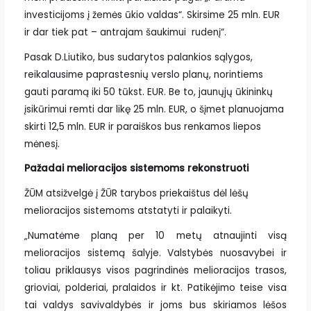
investicijoms į žemės ūkio valdas“. Skirsime 25 mln. EUR
ir dar tiek pat – antrajam šaukimui rudenį“.
Pasak D.Liutiko, bus sudarytos palankios sąlygos,
reikalausime paprastesnių verslo planų, norintiems
gauti paramą iki 50 tūkst. EUR. Be to, jaunųjų ūkininkų
įsikūrimui remti dar likę 25 mln. EUR, o šįmet planuojama
skirti 12,5 mln. EUR ir paraiškos bus renkamos liepos
mėnesį.
Pažadai melioracijos sistemoms rekonstruoti
ŽŪM atsižvelgė į ŽŪR tarybos priekaištus dėl lėšų
melioracijos sistemoms atstatyti ir palaikyti.
„Numatėme planą per 10 metų atnaujinti visą
melioracijos sistemą šalyje. Valstybės nuosavybei ir
toliau priklausys visos pagrindinės melioracijos trasos,
grioviai, polderiai, pralaidos ir kt. Patikėjimo teise visa
tai valdys savivaldybės ir joms bus skiriamos lėšos