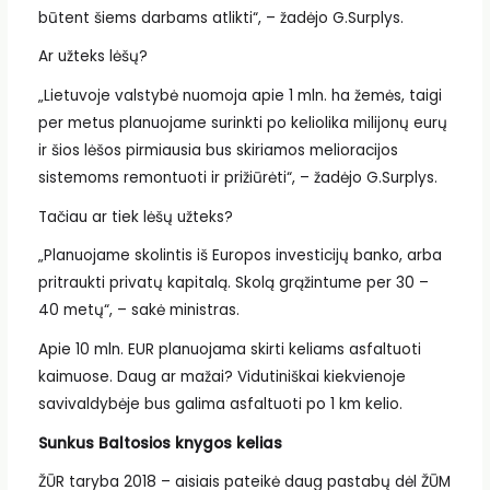
būtent šiems darbams atlikti“, – žadėjo G.Surplys.
Ar užteks lėšų?
„Lietuvoje valstybė nuomoja apie 1 mln. ha žemės, taigi
per metus planuojame surinkti po keliolika milijonų eurų
ir šios lėšos pirmiausia bus skiriamos melioracijos
sistemoms remontuoti ir prižiūrėti“, – žadėjo G.Surplys.
Tačiau ar tiek lėšų užteks?
„Planuojame skolintis iš Europos investicijų banko, arba
pritraukti privatų kapitalą. Skolą grąžintume per 30 –
40 metų“, – sakė ministras.
Apie 10 mln. EUR planuojama skirti keliams asfaltuoti
kaimuose. Daug ar mažai? Vidutiniškai kiekvienoje
savivaldybėje bus galima asfaltuoti po 1 km kelio.
Sunkus Baltosios knygos kelias
ŽŪR taryba 2018 – aisiais pateikė daug pastabų dėl ŽŪM