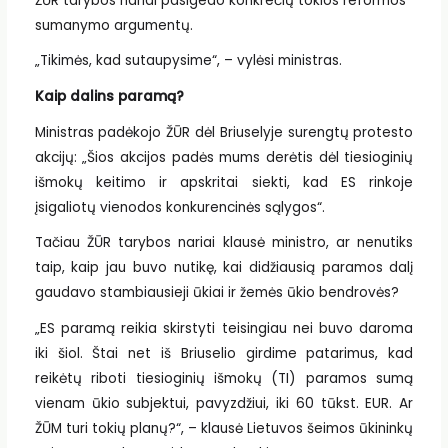
ŽŪR tarybos nariai pasigedo konkrečių tokios reformos
sumanymo argumentų.
„Tikimės, kad sutaupysime“, – vylėsi ministras.
Kaip dalins paramą?
Ministras padėkojo ŽŪR dėl Briuselyje surengtų protesto
akcijų: „Šios akcijos padės mums derėtis dėl tiesioginių
išmokų keitimo ir apskritai siekti, kad ES rinkoje
įsigaliotų vienodos konkurencinės sąlygos“.
Tačiau ŽŪR tarybos nariai klausė ministro, ar nenutiks
taip, kaip jau buvo nutikę, kai didžiausią paramos dalį
gaudavo stambiausieji ūkiai ir žemės ūkio bendrovės?
„ES paramą reikia skirstyti teisingiau nei buvo daroma
iki šiol. Štai net iš Briuselio girdime patarimus, kad
reikėtų riboti tiesioginių išmokų (TI) paramos sumą
vienam ūkio subjektui, pavyzdžiui, iki 60 tūkst. EUR. Ar
ŽŪM turi tokių planų?“, – klausė Lietuvos šeimos ūkininkų