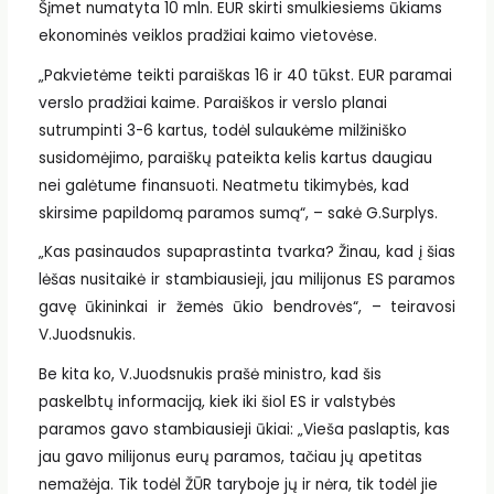
Šįmet numatyta 10 mln. EUR skirti smulkiesiems ūkiams
ekonominės veiklos pradžiai kaimo vietovėse.
„Pakvietėme teikti paraiškas 16 ir 40 tūkst. EUR paramai
verslo pradžiai kaime. Paraiškos ir verslo planai
sutrumpinti 3-6 kartus, todėl sulaukėme milžiniško
susidomėjimo, paraiškų pateikta kelis kartus daugiau
nei galėtume finansuoti. Neatmetu tikimybės, kad
skirsime papildomą paramos sumą“, – sakė G.Surplys.
„Kas pasinaudos supaprastinta tvarka? Žinau, kad į šias
lėšas nusitaikė ir stambiausieji, jau milijonus ES paramos
gavę ūkininkai ir žemės ūkio bendrovės“, – teiravosi
V.Juodsnukis.
Be kita ko, V.Juodsnukis prašė ministro, kad šis
paskelbtų informaciją, kiek iki šiol ES ir valstybės
paramos gavo stambiausieji ūkiai: „Vieša paslaptis, kas
jau gavo milijonus eurų paramos, tačiau jų apetitas
nemažėja. Tik todėl ŽŪR taryboje jų ir nėra, tik todėl jie