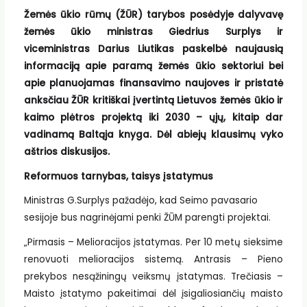
Žemės ūkio rūmų (ŽŪR) tarybos posėdyje dalyvavę
žemės ūkio ministras Giedrius Surplys ir
viceministras Darius Liutikas paskelbė naujausią
informaciją apie paramą žemės ūkio sektoriui bei
apie planuojamas finansavimo naujoves ir pristatė
anksčiau ŽŪR kritiškai įvertintą Lietuvos žemės ūkio ir
kaimo plėtros projektą iki 2030 – ųjų, kitaip dar
vadinamą Baltąja knyga. Dėl abiejų klausimų vyko
aštrios diskusijos.
Reformuos tarnybas, taisys įstatymus
Ministras G.Surplys pažadėjo, kad Seimo pavasario
sesijoje bus nagrinėjami penki ŽŪM parengti projektai.
„Pirmasis – Melioracijos įstatymas. Per 10 metų sieksime
renovuoti melioracijos sistemą. Antrasis – Pieno
prekybos nesąžiningų veiksmų įstatymas. Trečiasis –
Maisto įstatymo pakeitimai dėl įsigaliosiančių maisto