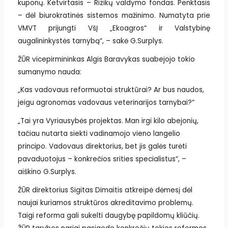
kuponų. Ketvirtasis – Rizikų valdymo fondas. Penktasis
– dėl biurokratinės sistemos mažinimo. Numatyta prie
VMVT prijungti VšĮ „Ekoagros“ ir Valstybinę
augalininkystės tarnybą“, – sakė G.Surplys.
ŽŪR vicepirmininkas Algis Baravykas suabejojo tokio
sumanymo nauda:
„Kas vadovaus reformuotai struktūrai? Ar bus naudos,
jeigu agronomas vadovaus veterinarijos tarnybai?“
„Tai yra Vyriausybės projektas. Man irgi kilo abejonių,
tačiau nutarta siekti vadinamojo vieno langelio
principo. Vadovaus direktorius, bet jis galės turėti
pavaduotojus – konkrečios srities specialistus“, –
aiškino G.Surplys.
ŽŪR direktorius Sigitas Dimaitis atkreipė dėmesį dėl
naujai kuriamos struktūros akreditavimo problemų.
Taigi reforma gali sukelti daugybę papildomų kliūčių.