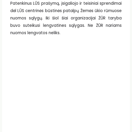
Patenkinus LŪS prašymą, įsigaliojo ir teisiniai sprendimai
dėl LŪS centrinės būstinės patalpų Žemės ūkio rūmuose
nuomos sąlygų. Iki šiol šiai organizacijai ŽŪR taryba
buvo suteikusi lengvatines sąlygas. Ne ŽŪR nariams
nuomos lengvatos neliks.