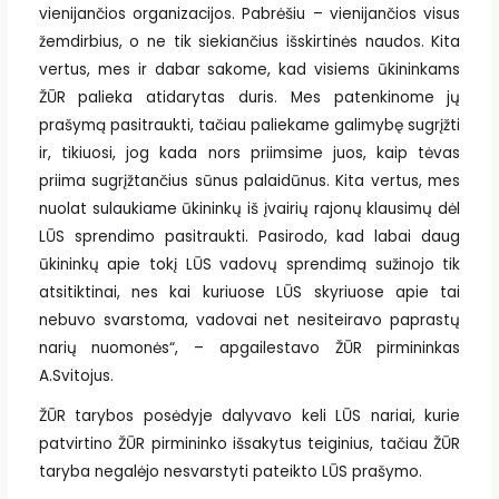
vienijančios organizacijos. Pabrėšiu – vienijančios visus
žemdirbius, o ne tik siekiančius išskirtinės naudos. Kita
vertus, mes ir dabar sakome, kad visiems ūkininkams
ŽŪR palieka atidarytas duris. Mes patenkinome jų
prašymą pasitraukti, tačiau paliekame galimybę sugrįžti
ir, tikiuosi, jog kada nors priimsime juos, kaip tėvas
priima sugrįžtančius sūnus palaidūnus. Kita vertus, mes
nuolat sulaukiame ūkininkų iš įvairių rajonų klausimų dėl
LŪS sprendimo pasitraukti. Pasirodo, kad labai daug
ūkininkų apie tokį LŪS vadovų sprendimą sužinojo tik
atsitiktinai, nes kai kuriuose LŪS skyriuose apie tai
nebuvo svarstoma, vadovai net nesiteiravo paprastų
narių nuomonės“, – apgailestavo ŽŪR pirmininkas
A.Svitojus.
ŽŪR tarybos posėdyje dalyvavo keli LŪS nariai, kurie
patvirtino ŽŪR pirmininko išsakytus teiginius, tačiau ŽŪR
taryba negalėjo nesvarstyti pateikto LŪS prašymo.