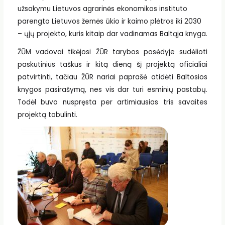
užsakymu Lietuvos agrarinės ekonomikos instituto
parengto Lietuvos žemės ūkio ir kaimo plėtros iki 2030
– ųjų projekto, kuris kitaip dar vadinamas Baltąja knyga.
ŽŪM vadovai tikėjosi ŽŪR tarybos posėdyje sudėlioti
paskutinius taškus ir kitą dieną šį projektą oficialiai
patvirtinti, tačiau ŽŪR nariai paprašė atidėti Baltosios
knygos pasirašymą, nes vis dar turi esminių pastabų.
Todėl buvo nuspręsta per artimiausias tris savaites
projektą tobulinti.