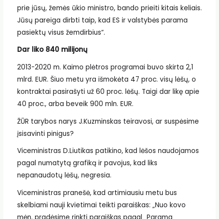
prie jūsų, žemės ūkio ministro, bando prieiti kitais keliais.
Jūsų pareiga dirbti taip, kad ES ir valstybės parama
pasiektų visus žemdirbius“.
Dar liko 840 milijonų
2013-2020 m. Kaimo plėtros programai buvo skirta 2,1
mlrd. EUR. Šiuo metu yra išmokėta 47 proc. visų lėšų, o
kontraktai pasirašyti už 60 proc. lėšų. Taigi dar likę apie
40 proc., arba beveik 900 mln. EUR.
ŽŪR tarybos narys J.Kuzminskas teiravosi, ar suspėsime
įsisavinti pinigus?
Viceministras D.Liutikas patikino, kad lėšos naudojamos
pagal numatytą grafiką ir pavojus, kad liks
nepanaudotų lėšų, negresia.
Viceministras pranešė, kad artimiausiu metu bus
skelbiami nauji kvietimai teikti paraiškas: „Nuo kovo
mėn. pradėsime rinkti paraiškas pagal „Parama