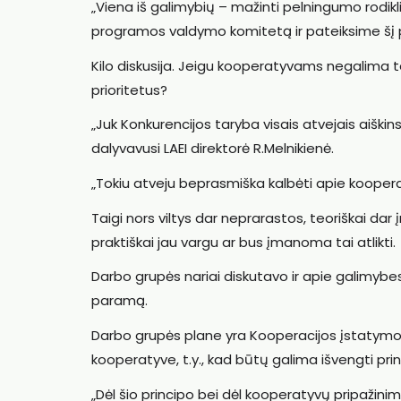
„Viena iš galimybių – mažinti pelningumo rodik
programos valdymo komitetą ir pateiksime šį p
Kilo diskusija. Jeigu kooperatyvams negalima teik
prioritetus?
„Juk Konkurencijos taryba visais atvejais aiškin
dalyvavusi LAEI direktorė R.Melnikienė.
„Tokiu atveju beprasmiška kalbėti apie kooperaci
Taigi nors viltys dar neprarastos, teoriškai d
praktiškai jau vargu ar bus įmanoma tai atlikti.
Darbo grupės nariai diskutavo ir apie galimybes
paramą.
Darbo grupės plane yra Kooperacijos įstatymo 
kooperatyve, t.y., kad būtų galima išvengti pri
„Dėl šio principo bei dėl kooperatyvų pripažin