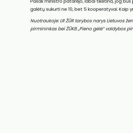
Pasak ministro patarėjo, labai tikėtina, jog bus
galėtų sukurti ne 10, bet 5 kooperatyvai. Kaip y
Nuotraukoje: LR ŽŪR tarybos narys Lietuvos že
pirmininkas bei ŽŪKB „Pieno gėlė” valdybos p