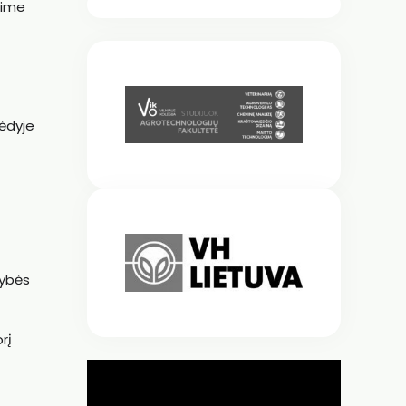
sime
sėdyje
tybės
rį