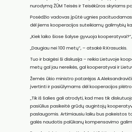
nurodymą ŽŪM Teisės ir Teisėkūros skyriams pa
Posėdžio vadovas įpūtė ugnies pacituodamas senų
dėl jiems kooperacijos suteikiamų galimybių ka
„Kiek laiko šiose šalyse gyvuoja kooperatyvai?“,
„Daugiau nei 100 metų“, – atsakė R.Krasuckis.
Tuo ir baigėsi ši diskusija – reikia Lietuvoje koop
metų gal jau nereikės, gal kooperatyvai ir Lietu
Žemės ūkio ministro patarėjas A.Aleksandraviči
įvertinti ir pasiūlymams dėl kooperacijos plėtr
„Tik iš šalies gali atrodyti, kad mes tik diskut
pasiūlius pasikeitė grūdų augintojų kooperaty
paslaugomis. Artimiausiu laiku bus pakeistos tai
galės naudotis palūkanų kompensavimo galimybe