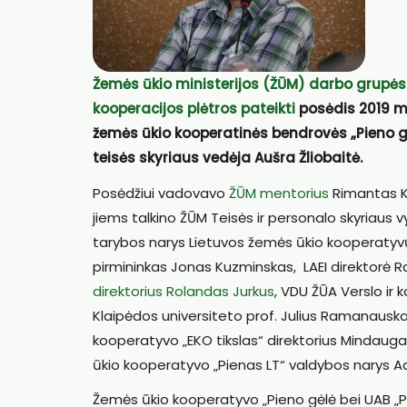
Žemės ūkio ministerijos (ŽŪM) darbo grupės š
kooperacijos plėtros pateikti
posėdis 2019 m.
žemės ūkio kooperatinės bendrovės „Pieno gė
teisės skyriaus vedėja Aušra Žliobaitė.
Posėdžiui vadovavo
ŽŪM mentorius
Rimantas Kr
jiems talkino ŽŪM Teisės ir personalo skyriaus 
tarybos narys Lietuvos žemės ūkio kooperatyvų
pirmininkas Jonas Kuzminskas, LAEI direktorė R
direktorius Rolandas Jurkus
, VDU ŽŪA Verslo ir 
Klaipėdos universiteto prof. Julius Ramanauskas
kooperatyvo „EKO tikslas“ direktorius Mindaugas
ūkio kooperatyvo „Pienas LT“ valdybos narys Ad
Žemės ūkio kooperatyvo „Pieno gėlė bei UAB „P