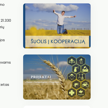
eno
 21.330
rių
jos
tyvams
itetas