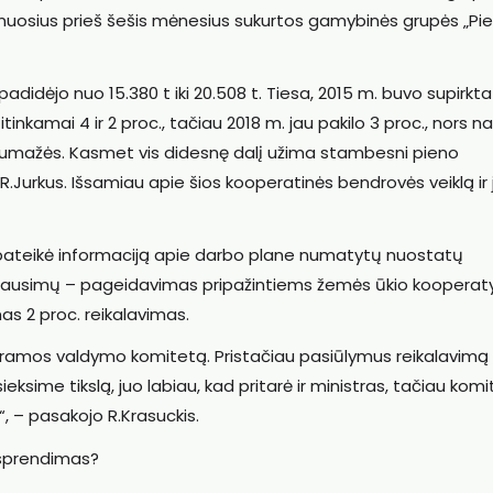
muosius prieš šešis mėnesius sukurtos gamybinės grupės „Pi
adidėjo nuo 15.380 t iki 20.508 t. Tiesa, 2015 m. buvo supirkta
itinkamai 4 ir 2 proc., tačiau 2018 m. jau pakilo 3 proc., nors na
r sumažės. Kasmet vis didesnę dalį užima stambesni pieno
R.Jurkus. Išsamiau apie šios kooperatinės bendrovės veiklą ir 
 pateikė informaciją apie darbo plane numatytų nuostatų
 klausimų – pageidavimas pripažintiems žemės ūkio koopera
as 2 proc. reikalavimas.
gramos valdymo komitetą. Pristačiau pasiūlymus reikalavimą
sieksime tikslą, juo labiau, kad pritarė ir ministras, tačiau kom
“, – pasakojo R.Krasuckis.
sprendimas?