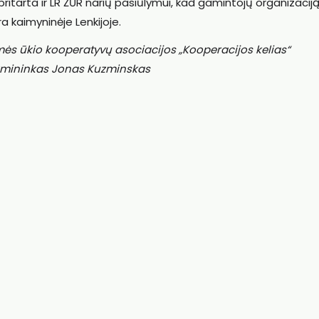
 pritarta ir LR ŽŪR narių pasiūlymui, kad gamintojų organizacij
ra kaimyninėje Lenkijoje.
mės ūkio kooperatyvų asociacijos „Kooperacijos kelias“
irmininkas Jonas Kuzminskas