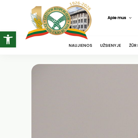
Pereiti
prie
Apie mus
turinio
Open toolbar
NAUJIENOS
UŽSIENYJE
ŽŪR