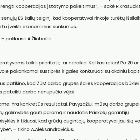
rengti Kooperacijos įstatymo pakeitimus“, – sakė R.Krasucki
jų ES šalių teiginį, kad kooperatyvai rinkoje turėtų išsilaiky
rtu įveikti ekonominius sunkumus.
 – paklausė A.Žliobaitė.
eratyvams teikti prioritetą, ar nereikia. Kol kas reikia! Po 20 ar
voje pakankamai sustiprės ir gales konkuruoti su akciniu kapit
us patikino, kad ŽŪM darbo grupės šalies kooperacijos būklei
os pateikti darbo nenupučia vėjai.
uojame. Yra konkretūs rezultatai. Pavyzdžiui, mūsų darbo grupei
vų galimybės gauti paramą ir naudotis Paskolų garantijų
syklės ir tikiuosi, kad grūdų augintojų kooperatyvai jau šią v
“, – tikino A.Aleksandravičius.