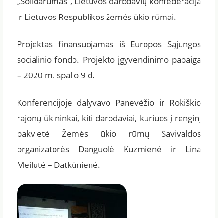
„Solidarumas“, Lietuvos darbdavių konfederacija
ir Lietuvos Respublikos žemės ūkio rūmai.
Projektas finansuojamas iš Europos Sąjungos
socialinio fondo. Projekto įgyvendinimo pabaiga
– 2020 m. spalio 9 d.
Konferencijoje dalyvavo Panevėžio ir Rokiškio
rajonų ūkininkai, kiti darbdaviai, kuriuos į renginį
pakvietė Žemės ūkio rūmų Savivaldos
organizatorės Danguolė Kuzmienė ir Lina
Meilutė – Datkūnienė.