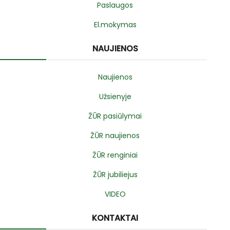
Paslaugos
El.mokymas
NAUJIENOS
Naujienos
Užsienyje
ŽŪR pasiūlymai
ŽŪR naujienos
ŽŪR renginiai
ŽŪR jubiliejus
VIDEO
KONTAKTAI