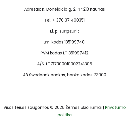
Adresas: K. Donelaičio g. 2, 44213 Kaunas
Tel. + 370 37 400351
El. p. zur@zur.lt
Įm. kodas 135199748
PVM kodas LT 351997412
A/S. LT717300010002241806
AB Swedbank bankas, banko kodas 73000
Visos teisės saugomos © 2026 Žemės ūkio rūmai |
Privatumo
politika