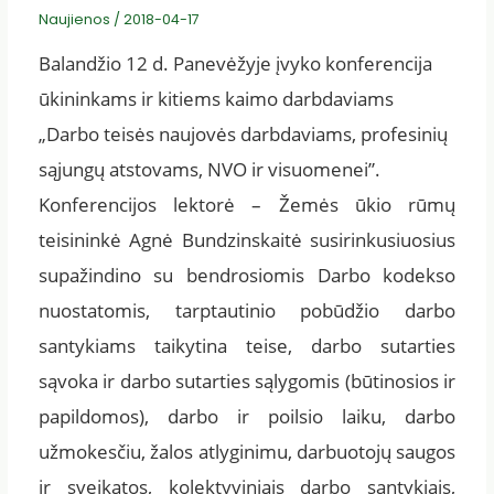
Naujienos
/
2018-04-17
Balandžio 12 d. Panevėžyje įvyko konferencija
ūkininkams ir kitiems kaimo darbdaviams
„Darbo teisės naujovės darbdaviams, profesinių
sąjungų atstovams, NVO ir visuomenei”.
Konferencijos lektorė – Žemės ūkio rūmų
teisininkė Agnė Bundzinskaitė susirinkusiuosius
supažindino su bendrosiomis Darbo kodekso
nuostatomis, tarptautinio pobūdžio darbo
santykiams taikytina teise, darbo sutarties
sąvoka ir darbo sutarties sąlygomis (būtinosios ir
papildomos), darbo ir poilsio laiku, darbo
užmokesčiu, žalos atlyginimu, darbuotojų saugos
ir sveikatos, kolektyviniais darbo santykiais,