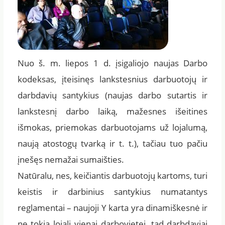
Nuo š. m. liepos 1 d. įsigaliojo naujas Darbo
kodeksas, įteisinęs lankstesnius darbuotojų ir
darbdavių santykius (naujas darbo sutartis ir
lankstesnį darbo laiką, mažesnes išeitines
išmokas, priemokas darbuotojams už lojalumą,
naują atostogų tvarką ir t. t.), tačiau tuo pačiu
įnešęs nemažai sumaišties.
Natūralu, nes, keičiantis darbuotojų kartoms, turi
keistis ir darbinius santykius numatantys
reglamentai – naujoji Y karta yra dinamiškesnė ir
ne tokia lojali vienai darbovietei, tad darbdaviai