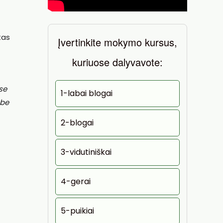
tas
Įvertinkite mokymo kursus,
kuriuose dalyvavote:
se
1-labai blogai
 be
2-blogai
3-vidutiniškai
4-gerai
5-puikiai