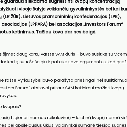
ė gudrauti siekdama sugriežtinti kvapų koncentraciją
žiuoti visoje šalyje veikiančių gyvulininkystės bei kai ku
ų (LR ŽŪR), Lietuvos pramonininkų konfederacijos (LPK),
asociacijos (LPPARA) bei asociacijos „Investors Forum“
tus ketinimus. Tačiau kova dar nesibaigė.
s šįmet daug kartų varstė SAM duris – buvo susitikę su vicemi
dar kartą su A.Šešelgiu ir pateikė savo argumentus, kad griežt
 rašte Vyriausybei buvo parašyta priešingai, nei susitikimu
vestors Forum“ atstovai pritarė SAM ketinimui mažinti kvapų
ravykas.
jo kvapais?
iojusių higienos normos reikalavimų – leistiną kvapų normą virš
es bei apsileidusius ūkius, valdininkai sumanė tiesiog sugriežt