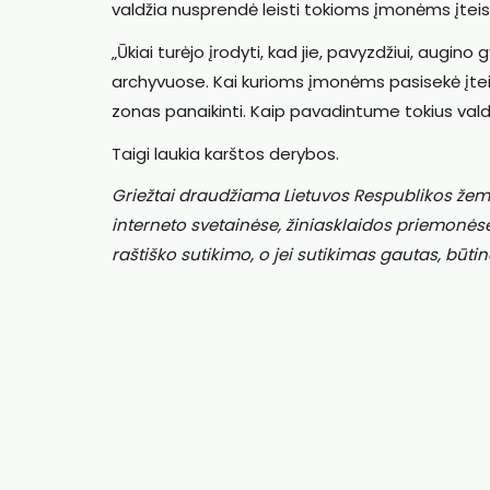
valdžia nusprendė leisti tokioms įmonėms įteisi
„Ūkiai turėjo įrodyti, kad jie, pavyzdžiui, augino
archyvuose. Kai kurioms įmonėms pasisekė įte
zonas panaikinti. Kaip pavadintume tokius valdž
Taigi laukia karštos derybos.
Griežtai draudžiama Lietuvos Respublikos žem
interneto svetainėse, žiniasklaidos priemonės
raštiško sutikimo, o jei sutikimas gautas, būtin