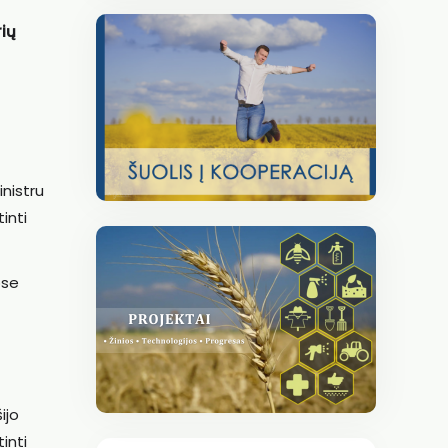
rių
nistru
inti
ose
ijo
inti