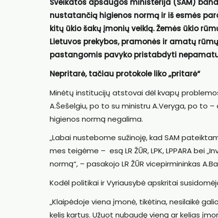
Sveikatos apsaugos ministerija (SAM) band
nustatančią higienos normą ir iš esmės paraly
kitų ūkio šakų įmonių veiklą. Žemės ūkio rūm
Lietuvos prekybos, pramonės ir amatų rūmų 
pastangomis pavyko pristabdyti nepamatuo
Nepritarė, tačiau protokole liko „pritarė“
Minėtų institucijų atstovai dėl kvapų problemo
A.Šešelgiu, po to su ministru A.Veryga, po to – 
higienos normą negalima.
„Labai nustebome sužinoję, kad SAM pateiktame
mes teigėme – esą LR ŽŪR, LPK, LPPARA bei „In
normą“, – pasakojo LR ŽŪR vicepirmininkas A.Ba
Kodėl politikai ir Vyriausybė apskritai susidomė
„Klaipėdoje viena įmonė, tikėtina, nesilaikė gal
kelis kartus. Užuot nubaudę vieną ar kelias įmon