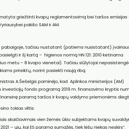
matyta griežtinti kvapų reglamentavimą bei taršos emisijas
Vyriausybei pakišo SAM ir AM.
 pabaigoje, tačiau nustatant (patiems nusistatant) įvairiau
asielgti ir šį kartą – higienos normą HN 121: 2010 ketinama
šiuo metu – 8 kvapo vienetai). Tačiau siūlytojai nepasistengė
iams prireiktų, norint pasiekti naują ribą.
stras A.Šešelgis paminėjo, kad Aplinkos ministerijos (AM)
 investicijų fondo programą 2019 m. finansavimo kryptis nu
ti finansinę paramą taršos ir kvapų valdymo priemonėms diegti
ino tokias viltis:
liais skaičiavimais vien žemės ūkio subjektams kvapų suvald
 2021 – ųjų, kai ES parama sumažės, tiek lėšų niekas neskirs“.