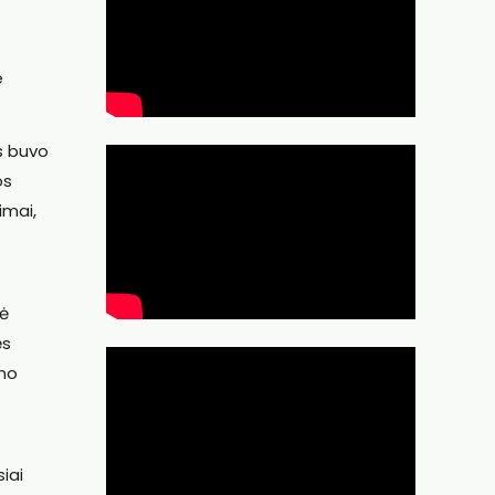
e
s buvo
os
imai,
dė
ės
zmo
iai