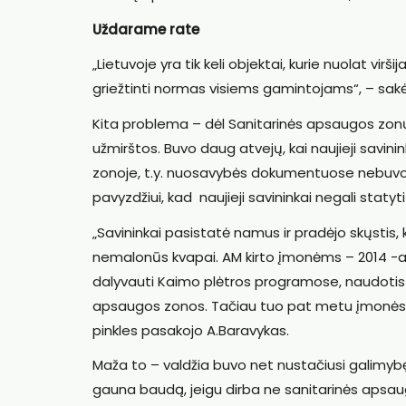
Uždarame rate
„Lietuvoje yra tik keli objektai, kurie nuolat vir
griežtinti normas visiems gamintojams“, – sak
Kita problema – dėl Sanitarinės apsaugos zonų
užmirštos. Buvo daug atvejų, kai naujieji savin
zonoje, t.y. nuosavybės dokumentuose nebuvo į
pavyzdžiui, kad naujieji savininkai negali stat
„Savininkai pasistatė namus ir pradėjo skųstis,
nemalonūs kvapai. AM kirto įmonėms – 2014 -ai
dalyvauti Kaimo plėtros programose, naudotis 
apsaugos zonos. Tačiau tuo pat metu įmonės tei
pinkles pasakojo A.Baravykas.
Maža to – valdžia buvo net nustačiusi galimyb
gauna baudą, jeigu dirba ne sanitarinės apsaugo