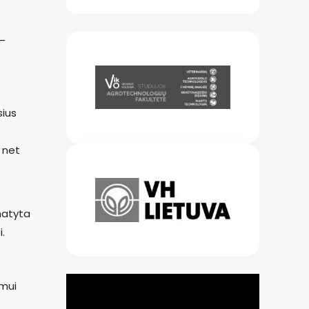
 –
sius
 net
matyta
.
ymui