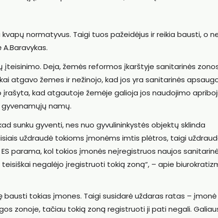
šija kvapų normatyvus. Taigi tuos pažeidėjus ir reikia bausti, o n
ė A.Baravykas.
 įteisinimo. Deja, žemės reformos įkarštyje sanitarinės zono
inkai atgavo žemes ir nežinojo, kad jos yra sanitarinės apsaug
rašyta, kad atgautoje žemėje galioja jos naudojimo apriboj
yti gyvenamųjų namų.
 kad sunku gyventi, nes nuo gyvulininkystės objektų sklinda
siais uždraudė tokioms įmonėms imtis plėtros, taigi uždrau
ES parama, kol tokios įmonės neįregistruos naujos sanitarin
siškai negalėjo įregistruoti tokią zoną“, – apie biurokrati
ę bausti tokias įmones. Taigi susidarė uždaras ratas – įmonė
s zonoje, tačiau tokią zoną registruoti ji pati negali. Galiaus