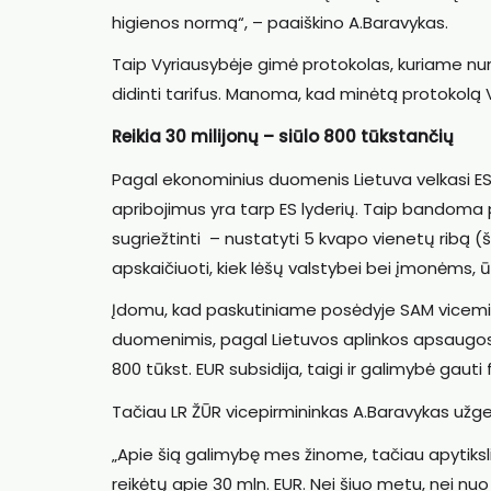
higienos normą“, – paaiškino A.Baravykas.
Taip Vyriausybėje gimė protokolas, kuriame nu
didinti tarifus. Manoma, kad minėtą protokolą 
Reikia 30 milijonų – siūlo 800 tūkstančių
Pagal ekonominius duomenis Lietuva velkasi ES
apribojimus yra tarp ES lyderių. Taip bandoma p
sugriežtinti – nustatyti 5 kvapo vienetų ribą (
apskaičiuoti, kiek lėšų valstybei bei įmonėms, ūk
Įdomu, kad paskutiniame posėdyje SAM vicemini
duomenimis, pagal Lietuvos aplinkos apsaugos
800 tūkst. EUR subsidija, taigi ir galimybė gau
Tačiau LR ŽŪR vicepirmininkas A.Baravykas užges
„Apie šią galimybę mes žinome, tačiau apytiks
reikėtų apie 30 mln. EUR. Nei šiuo metu, nei nuo