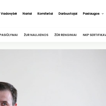
Vadovybė
Nariai
Komitetai
Darbuotojai
Paslaugos
 PASIŪLYMAI
ŽUR NAUJIENOS
ŽŪR RENGINIAI
NKP SERTIFIKA