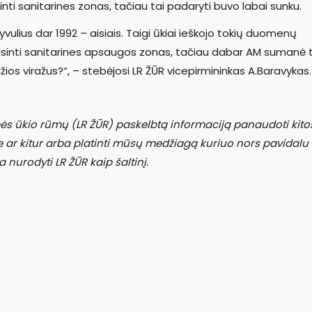
nti sanitarines zonas, tačiau tai padaryti buvo labai sunku.
 gyvulius dar 1992 – aisiais. Taigi ūkiai ieškojo tokių duomenų
isinti sanitarines apsaugos zonas, tačiau dabar AM sumanė 
ios viražus?“, – stebėjosi LR ŽŪR vicepirmininkas A.Baravykas.
ės ūkio rūmų (LR ŽŪR) paskelbtą informaciją panaudoti kito
e ar kitur arba platinti mūsų medžiagą kuriuo nors pavidalu
a nurodyti LR ŽŪR kaip šaltinį.