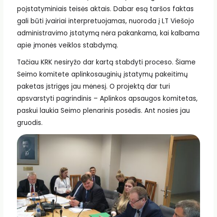
poįstatyminiais teisės aktais. Dabar esą taršos faktas
gali būti įvairiai interpretuojamas, nuoroda į LT Viešojo
administravimo įstatymą nėra pakankama, kai kalbama
apie įmonės veiklos stabdymą.
Tačiau KRK nesiryžo dar kartą stabdyti proceso. Šiame
Seimo komitete aplinkosauginių įstatymų pakeitimų
paketas įstrigęs jau mėnesį. O projektą dar turi
apsvarstyti pagrindinis – Aplinkos apsaugos komitetas,
paskui laukia Seimo plenarinis posėdis. Ant nosies jau
gruodis.