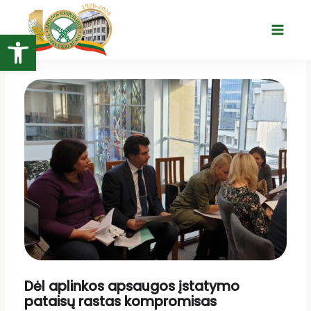
Pereiti
prie
Open toolbar
Main
turinio
Menu
Dėl aplinkos apsaugos įstatymo
pataisų rastas kompromisas