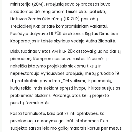
ministerija (ŽŪM). Praėjusią savaitę procesas buvo
stabdomas dėl rengiamam teisės aktui pateiktų
Lietuvos Žemės ūkio rūmų (LR ŽŪR) pastabų.
Trečiadienį KRK pritarė kompromisiniam variantui.
Posėdyje dalyvavo LR ŽŪR direktorius Sigitas Dimaitis ir
Kooperacijos ir teisės skyriaus vedėja Aušra Žliobaitė.
Diskutuotinas vietas AM ir LR ŽŪR atstovai gludino dar šį
pirmadienį. Kompromisas buvo rastas. Iš esmės jis
nekeičia įstatymo projektais siekiamų tikslų ir
neprieštarauja Vyriausybės praėjusių metų gruodžio 19
d. protokolinio pavedimo „Dėl veiksmų ir priemonių,
kurių reikia imtis siekiant spręsti kvapų ir kitas susijusias
problemas“ tikslams. Pakoreguotos kelių projekto
punktų formuluotės.
Rasta formuluotė, kaip patikslinti aplinkybes, kai
privalomuoju nurodymu gali būti stabdomas ūkio
subjekto taršos leidimo galiojimas: tris kartus per metus