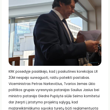
KRK posėdyje paaiškėjo, kad į paskutines korekcijas LR
ŽŪM nespėjo sureaguoti, raštu pateikti pastabas.
Viceministras Petras Narkevičius, Tvarios žemės ūkio
politikos grupės vyresnysis patarėjas Saulius Jasius bei
ministro patarėja Giedrė Pupšytė siūlė Seimo komitetui
dar įterpti į įstatymo projektą sąlygą, kad
mažareikšmiškumo sąvoka turėtų būti reglamentuota