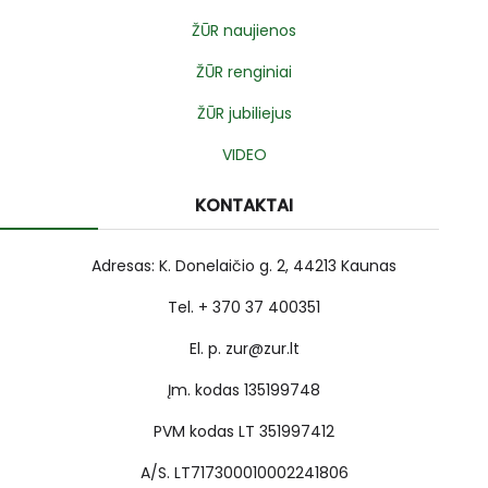
ŽŪR naujienos
ŽŪR renginiai
ŽŪR jubiliejus
VIDEO
KONTAKTAI
Adresas: K. Donelaičio g. 2, 44213 Kaunas
Tel. + 370 37 400351
El. p. zur@zur.lt
Įm. kodas 135199748
PVM kodas LT 351997412
A/S. LT717300010002241806