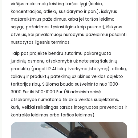
viršijus maksimalų leistiną taršos lygį (kiekio,
koncentracijos, atliekų susidarymo ir pan.), išskyrus
mažareikšmius pažeidimus, arba jei taršos leidimo
sąlygų pažeidimas tęsiasi ilgiau kaip pusmetį, išskyrus
atvejus, kai privalomuoju nurodymu pažeidimui pašalinti
nustatytas ilgesnis terminas.
Taip pat projekte bendru sutarimu pakoreguota
juridinių asmenų atsakomybė už neteisėtą šalutinių
produktų (pagal LR Atliekų tvarkymo įstatymą), atliekų,
žaliavų ir produktų patekimą už ūkinės veiklos objekto
teritorijos ribų. Siūloma bauda sušvelninta nuo 1000-
3000 Eur iki 500-1000 Eur (ši administracinė
atsakomybė numatoma tik ūkio veiklos subjektams,
kurių veiklai reikalingas taršos integruotos prevencijos ir
kontrolės leidimas arba taršos leidimas).