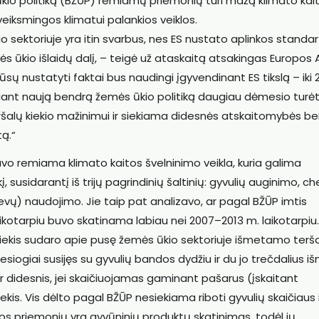
io politiką (BŽŪP) remiamų priemonių turi mažą klimato kai
eiksmingos klimatui palankios veiklos.
 sektoriuje yra itin svarbus, nes ES nustato aplinkos standart
ės ūkio išlaidų dalį, – teigė už ataskaitą atsakingas Europos 
sų nustatyti faktai bus naudingi įgyvendinant ES tikslą – iki
ngiant naują bendrą žemės ūkio politiką daugiau dėmesio turė
alų kiekio mažinimui ir siekiama didesnės atskaitomybės be
tą.“
uvo remiama klimato kaitos švelninimo veikla, kuria galima
, susidarantį iš trijų pagrindinių šaltinių: gyvulių auginimo, c
ievų) naudojimo. Jie taip pat analizavo, ar pagal BŽŪP imtis
ikotarpiu buvo skatinama labiau nei 2007–2013 m. laikotarpiu.
kiekis sudaro apie pusę žemės ūkio sektoriuje išmetamo terš
 tiesiogiai susijęs su gyvulių bandos dydžiu ir du jo trečdalius 
dar didesnis, jei skaičiuojamas gaminant pašarus (įskaitant
s. Vis dėlto pagal BŽŪP nesiekiama riboti gyvulių skaičiaus i
kos priemonių yra gyvūninių produktų skatinimas, todėl jų