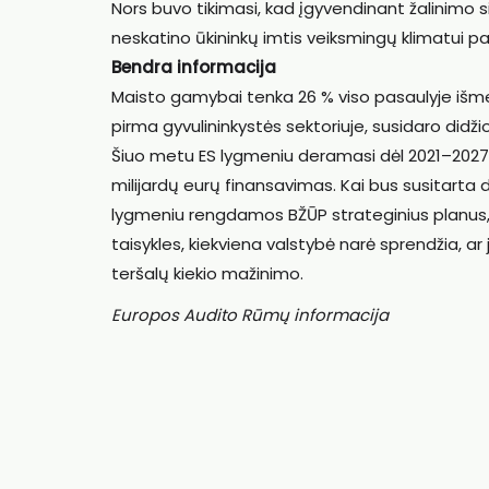
Nors buvo tikimasi, kad įgyvendinant žalinimo 
neskatino ūkininkų imtis veiksmingų klimatui pa
Bendra informacija
Maisto gamybai tenka 26 % viso pasaulyje išmet
pirma gyvulininkystės sektoriuje, susidaro didžioji
Šiuo metu ES lygmeniu deramasi dėl 2021–2027m
milijardų eurų finansavimas. Kai bus susitarta d
lygmeniu rengdamos BŽŪP strateginius planus,
taisykles, kiekviena valstybė narė sprendžia, a
teršalų kiekio mažinimo.
Europos Audito Rūmų informacija