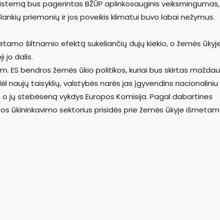
sistemą bus pagerintas BŽŪP aplinkosauginis veiksmingumas, 
lankių priemonių ir jos poveikis klimatui buvo labai nežymus.
amo šiltnamio efektą sukeliančių dujų kiekio, o žemės ūkyje
 jo dalis.
. ES bendros žemės ūkio politikos, kuriai bus skirtas mažda
ėl naujų taisyklių, valstybės narės jas įgyvendins nacionaliniu
 o jų stebėseną vykdys Europos Komisija. Pagal dabartines
r jos ūkininkavimo sektorius prisidės prie žemės ūkyje išmeta