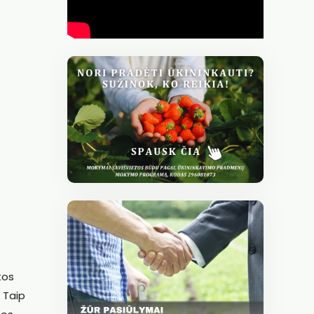
tos
 Taip