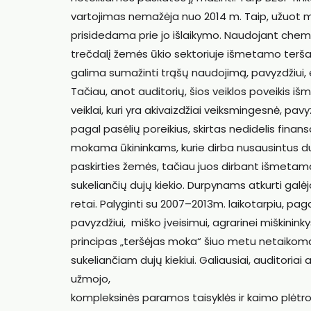
vartojimas nemažėja nuo 2014 m. Taip, užuot m
prisidedama prie jo išlaikymo. Naudojant chemi
trečdalį žemės ūkio sektoriuje išmetamo teršal
galima sumažinti trąšų naudojimą, pavyzdžiui, e
Tačiau, anot auditorių, šios veiklos poveikis i
veiklai, kuri yra akivaizdžiai veiksmingesnė, pa
pagal pasėlių poreikius, skirtas nedidelis fina
mokama ūkininkams, kurie dirba nusausintus du
paskirties žemės, tačiau juos dirbant išmetam
sukeliančių dujų kiekio. Durpynams atkurti gal
retai. Palyginti su 2007–2013m. laikotarpiu, 
pavyzdžiui, miško įveisimui, agrarinei miškinink
principas „teršėjas moka“ šiuo metu netaikom
sukeliančiam dujų kiekiui. Galiausiai, auditoriai
užmojo,
kompleksinės paramos taisyklės ir kaimo plėtros