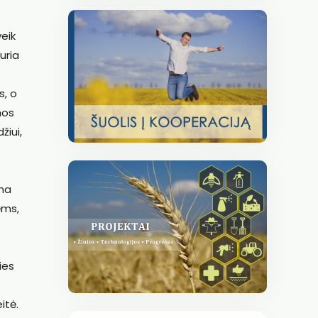
eik
uria
s, o
mos
žiui,
oma
ėms,
ies
itė.