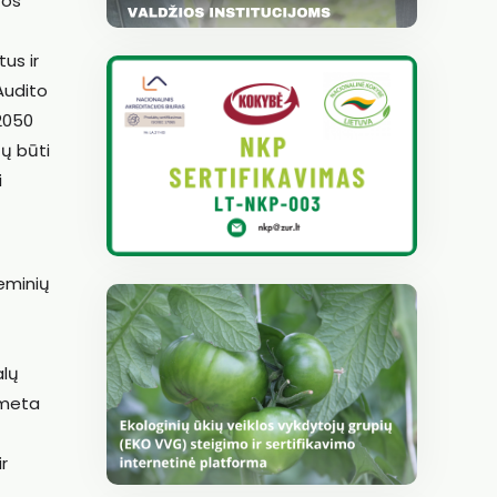
tos
us ir
Audito
 2050
tų būti
i
heminių
alų
išmeta
r