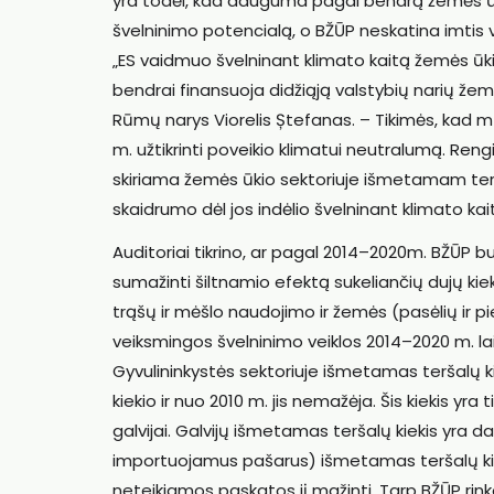
yra todėl, kad dauguma pagal bendrą žemės ūk
švelninimo potencialą, o BŽŪP neskatina imtis v
„ES vaidmuo švelninant klimato kaitą žemės ūkio
bendrai finansuoja didžiąją valstybių narių žem
Rūmų narys Viorelis Ștefanas. – Tikimės, kad mū
m. užtikrinti poveikio klimatui neutralumą. Re
skiriama žemės ūkio sektoriuje išmetamam terš
skaidrumo dėl jos indėlio švelninant klimato kai
Auditoriai tikrino, ar pagal 2014–2020m. BŽŪP b
sumažinti šiltnamio efektą sukeliančių dujų kiekį
trąšų ir mėšlo naudojimo ir žemės (pasėlių ir p
veiksmingos švelninimo veiklos 2014–2020 m. la
Gyvulininkystės sektoriuje išmetamas teršalų 
kiekio ir nuo 2010 m. jis nemažėja. Šis kiekis yra
galvijai. Galvijų išmetamas teršalų kiekis yra 
importuojamus pašarus) išmetamas teršalų kieki
neteikiamos paskatos jį mažinti. Tarp BŽŪP rin