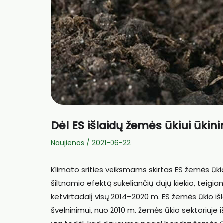
Dėl ES išlaidų žemės ūkiui ūki
Naujienos
/
2021-06-22
Klimato srities veiksmams skirtas ES žemės ū
šiltnamio efektą sukeliančių dujų kiekio, teigi
ketvirtadalį visų 2014–2020 m. ES žemės ūkio išl
švelninimui, nuo 2010 m. žemės ūkio sektoriuje