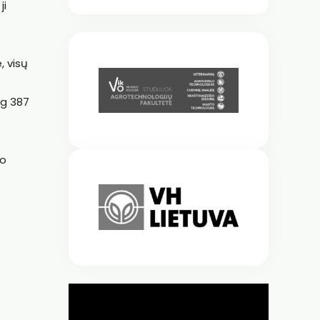
ji
, visų
ug 387
mo