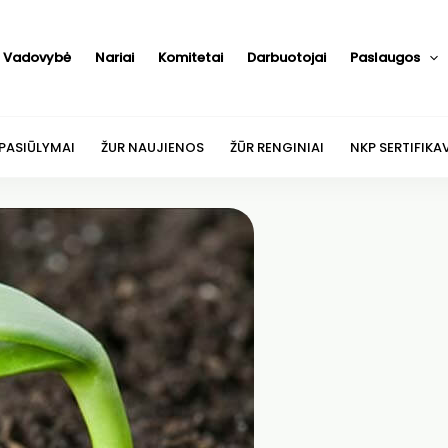
Vadovybė
Nariai
Komitetai
Darbuotojai
Paslaugos
 PASIŪLYMAI
ŽUR NAUJIENOS
ŽŪR RENGINIAI
NKP SERTIFIKA