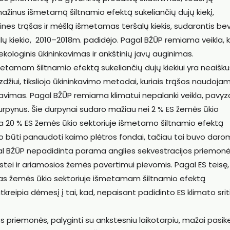
ažinus išmetamą šiltnamio efektą sukeliančių dujų kiekį,
nes trąšas ir mėšlą išmetamas teršalų kiekis, sudarantis bev
ų kiekio, 2010–2018m. padidėjo. Pagal BŽŪP remiama veikla, k
kologinis ūkininkavimas ir ankštinių javų auginimas.
šmetamam šiltnamio efektą sukeliančių dujų kiekiui yra neaišku
vyzdžiui, tiksliojo ūkininkavimo metodai, kuriais trąšos naudoja
nsavimas. Pagal BŽŪP remiama klimatui nepalanki veikla, pavyzd
rpynus. Šie durpynai sudaro mažiau nei 2 % ES žemės ūkio
a 20 % ES žemės ūkio sektoriuje išmetamo šiltnamio efektą
ėjo būti panaudoti kaimo plėtros fondai, tačiau tai buvo dar
pagal BŽŪP nepadidinta parama anglies sekvestracijos priemon
ystei ir ariamosios žemės pavertimui pievomis. Pagal ES teisę,
as žemės ūkio sektoriuje išmetamam šiltnamio efektą
 atkreipia dėmesį į tai, kad, nepaisant padidinto ES klimato srit
 priemonės, palyginti su ankstesniu laikotarpiu, mažai pasike