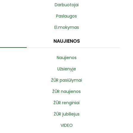
Darbuotojai
Paslaugos
El.mokymas
NAUJIENOS
Naujienos
Užsienyje
ŽŪR pasiūlymai
ŽŪR naujienos
ŽŪR renginiai
ŽŪR jubiliejus
VIDEO