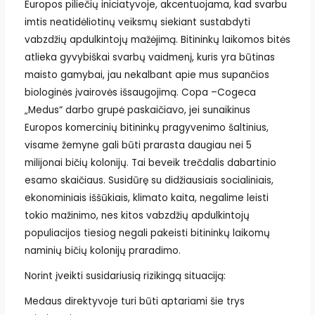
Europos piliečių iniciatyvoje, akcentuojama, kad svarbu
imtis neatidėliotinų veiksmų siekiant sustabdyti
vabzdžių apdulkintojų mažėjimą. Bitininkų laikomos bitės
atlieka gyvybiškai svarbų vaidmenį, kuris yra būtinas
maisto gamybai, jau nekalbant apie mus supančios
biologinės įvairovės išsaugojimą. Copa –Cogeca
„Medus“ darbo grupė paskaičiavo, jei sunaikinus
Europos komercinių bitininkų pragyvenimo šaltinius,
visame žemyne gali būti prarasta daugiau nei 5
milijonai bičių kolonijų. Tai beveik trečdalis dabartinio
esamo skaičiaus. Susidūrę su didžiausiais socialiniais,
ekonominiais iššūkiais, klimato kaita, negalime leisti
tokio mažinimo, nes kitos vabzdžių apdulkintojų
populiacijos tiesiog negali pakeisti bitininkų laikomų
naminių bičių kolonijų praradimo.
Norint įveikti susidariusią rizikingą situaciją:
Medaus direktyvoje turi būti aptariami šie trys