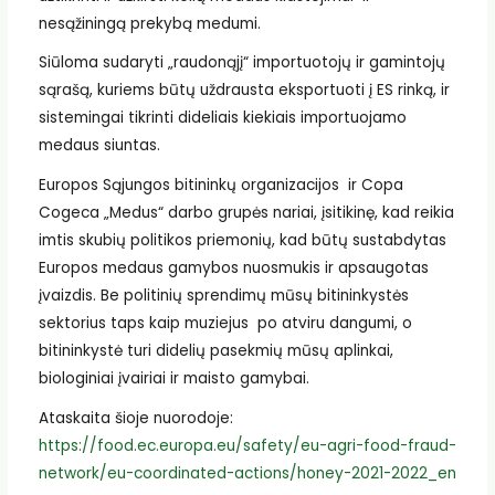
nesąžiningą prekybą medumi.
Siūloma sudaryti „raudonąjį“ importuotojų ir gamintojų
sąrašą, kuriems būtų uždrausta eksportuoti į ES rinką, ir
sistemingai tikrinti dideliais kiekiais importuojamo
medaus siuntas.
Europos Sąjungos bitininkų organizacijos ir Copa
Cogeca „Medus“ darbo grupės nariai, įsitikinę, kad reikia
imtis skubių politikos priemonių, kad būtų sustabdytas
Europos medaus gamybos nuosmukis ir apsaugotas
įvaizdis. Be politinių sprendimų mūsų bitininkystės
sektorius taps kaip muziejus po atviru dangumi, o
bitininkystė turi didelių pasekmių mūsų aplinkai,
biologiniai įvairiai ir maisto gamybai.
Ataskaita šioje nuorodoje:
https://food.ec.europa.eu/safety/eu-agri-food-fraud-
network/eu-coordinated-actions/honey-2021-2022_en