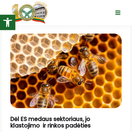
Pereiti
prie
Open toolbar
Main
turinio
Menu
Dėl ES medaus sektoriaus, jo
klastojimo ir rinkos padėties