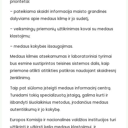
prioritetai:
– pateikiama skaidri informacija maisto grandinės
dalyviams apie medaus kilmę ir jo sudėtį,
– veiksmingų priemonių užtikrinimas kovai su medaus
klastojimu;
– medaus kokybės išsaugojimas.
Medaus kilmės atsekamumas ir laboratoriniai tyrimai
bus esminė sustiprintos teisinės sistemos dalis, kaip
priemonė atlikti atitikties patikras naudojant skaidresnį
ženklinimą.
Taip pat siūloma įsteigti medaus informacinį centrą.
Turėdami tokią specializuotą įstaigą, galima kurti ir
išbandyti šiuolaikinius metodus, įrodančius medaus
autentiškumą ir jo kokybę.
Europos Komisija ir nacionalinės valdžios institucijos turi
užtikrinti ir užkirsti kelią medaus klastojimui ir