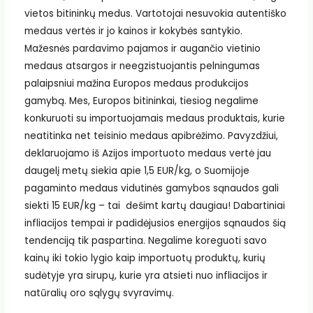
vietos bitininkų medus. Vartotojai nesuvokia autentiško
medaus vertės ir jo kainos ir kokybės santykio.
Mažesnės pardavimo pajamos ir augančio vietinio
medaus atsargos ir neegzistuojantis pelningumas
palaipsniui mažina Europos medaus produkcijos
gamybą. Mes, Europos bitininkai, tiesiog negalime
konkuruoti su importuojamais medaus produktais, kurie
neatitinka net teisinio medaus apibrėžimo. Pavyzdžiui,
deklaruojamo iš Azijos importuoto medaus vertė jau
daugelį metų siekia apie 1,5 EUR/kg, o Suomijoje
pagaminto medaus vidutinės gamybos sąnaudos gali
siekti 15 EUR/kg – tai dešimt kartų daugiau! Dabartiniai
infliacijos tempai ir padidėjusios energijos sąnaudos šią
tendenciją tik paspartina. Negalime koreguoti savo
kainų iki tokio lygio kaip importuotų produktų, kurių
sudėtyje yra sirupų, kurie yra atsieti nuo infliacijos ir
natūralių oro sąlygų svyravimų.