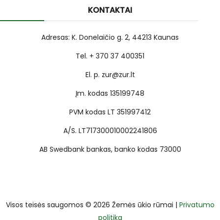
KONTAKTAI
Adresas: K. Donelaičio g. 2, 44213 Kaunas
Tel. + 370 37 400351
El. p. zur@zur.lt
Įm. kodas 135199748
PVM kodas LT 351997412
A/S. LT717300010002241806
AB Swedbank bankas, banko kodas 73000
Visos teisės saugomos © 2026 Žemės ūkio rūmai |
Privatumo
politika