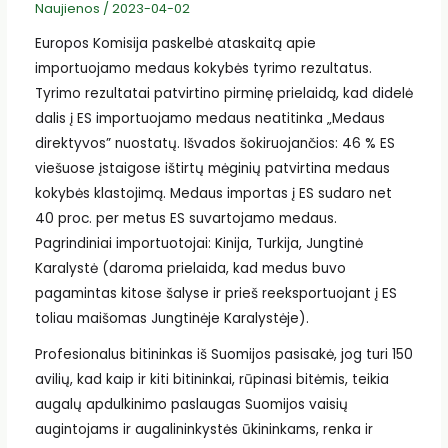
Naujienos
/
2023-04-02
Europos Komisija paskelbė ataskaitą apie
importuojamo medaus kokybės tyrimo rezultatus.
Tyrimo rezultatai patvirtino pirminę prielaidą, kad didelė
dalis į ES importuojamo medaus neatitinka „Medaus
direktyvos” nuostatų. Išvados šokiruojančios: 46 % ES
viešuose įstaigose ištirtų mėginių patvirtina medaus
kokybės klastojimą. Medaus importas į ES sudaro net
40 proc. per metus ES suvartojamo medaus.
Pagrindiniai importuotojai: Kinija, Turkija, Jungtinė
Karalystė (daroma prielaida, kad medus buvo
pagamintas kitose šalyse ir prieš reeksportuojant į ES
toliau maišomas Jungtinėje Karalystėje).
Profesionalus bitininkas iš Suomijos pasisakė, jog turi 150
avilių, kad kaip ir kiti bitininkai, rūpinasi bitėmis, teikia
augalų apdulkinimo paslaugas Suomijos vaisių
augintojams ir augalininkystės ūkininkams, renka ir