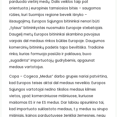
parduoda vietinį medų. Dalis veiklos taip pat
orientuota į europinės tamsiosios bitės – saugomos
rūšies, kuri Suomijos regione beveik išnyko –
išsaugojimą. Europos Sąjungos bitininkai nenori būti
„tylaus“ bitininkystės nuosmukio Europoje stebėtojais.
Daugelį metų Europos bitininkai skambina pavojaus
varpais dėl medaus rinkos būklės Europoje. Daugumos
komercinių bitininkų padėtis tapo beviltiška. Tradicinė
rinka, kurias formuoja pasiūla ir paklausa, buvo
„sugadinta“ importuotojų gudrybėmis, apgaunat
medaus vartotojus.
Copa – Cogeca „Medus“ darbo grupės nariai patvirtina,
kad Europos teisės aktai dėl medaus neveikia. Europos
Sąjungos vartotojai nežino tikslios medaus kilmės
vietos, ypač komerciniuose mišiniuose, kuriuose
maišomas ES ir ne ES medus. Dar labiau apsunkina tai,
kad importuoto suklastoto medaus, t.y medus su sirupo
mišiniais, kainos parduotuvėse ženkliai žemesnės, negu