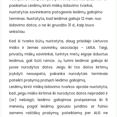
pasikeitus Leidimų kirsti mišką išdavimo tvarkai,
nustatytas savininkams patogesnis leidimų galiojimo
terminas. Nustatyta, kad leidimai galioja 12 mėn. nuo
išdavimo datos, o ne iki gruodžio 31 d., kaip buvo
anksčiau.
Kad ši tvarka būtų nustatyta, daug prisidėjo
Lietuvos
miško ir žemės savininkų asociacija – LMSA.
Taigi,
privačių miškų savininkai, turintys metų eigoje išduotus
leidimus, gali būti ramūs. Jų turimi leidimai galioja iki
juose nurodytos datos. Jeigu iki tos datos kirtimų
įvykdyti nesuspėta, pakanka nurodytais terminais
pateikti prašymą pratęsti leidimo galiojimą.
Leidimų kirsti mišką išdavimo tvarkos apraše nustatyta,
kad „jeigu miško kirtimai iki nurodytos datos nepradėti ir
(ar) nebaigti, leidimo galiojimas pratęsiamas iki 6
mėnesių pagal leidimą gavusio juridinio ar fizinio
asmens raštišką prašymą, pateikiamą per ALIS ne