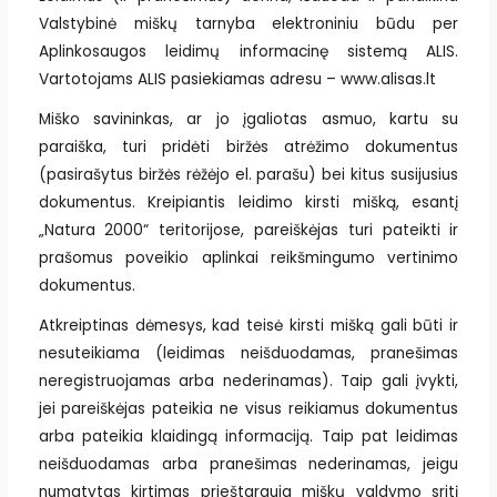
Valstybinė miškų tarnyba elektroniniu būdu per
Aplinkosaugos leidimų informacinę sistemą ALIS.
Vartotojams ALIS pasiekiamas adresu – www.alisas.lt
Miško savininkas, ar jo įgaliotas asmuo, kartu su
paraiška, turi pridėti biržės atrėžimo dokumentus
(pasirašytus biržės rėžėjo el. parašu) bei kitus susijusius
dokumentus. Kreipiantis leidimo kirsti mišką, esantį
„Natura 2000“ teritorijose, pareiškėjas turi pateikti ir
prašomus poveikio aplinkai reikšmingumo vertinimo
dokumentus.
Atkreiptinas dėmesys, kad teisė kirsti mišką gali būti ir
nesuteikiama (leidimas neišduodamas, pranešimas
neregistruojamas arba nederinamas). Taip gali įvykti,
jei pareiškėjas pateikia ne visus reikiamus dokumentus
arba pateikia klaidingą informaciją. Taip pat leidimas
neišduodamas arba pranešimas nederinamas, jeigu
numatytas kirtimas prieštarauja miškų valdymo sritį