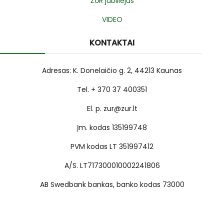
ŽŪR jubiliejus
VIDEO
KONTAKTAI
Adresas: K. Donelaičio g. 2, 44213 Kaunas
Tel. + 370 37 400351
El. p. zur@zur.lt
Įm. kodas 135199748
PVM kodas LT 351997412
A/S. LT717300010002241806
AB Swedbank bankas, banko kodas 73000