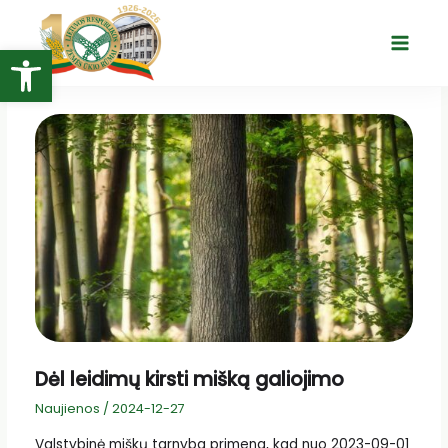
Pereiti
prie
Open toolbar
Main
turinio
Menu
Dėl leidimų kirsti mišką galiojimo
Naujienos
/
2024-12-27
Valstybinė miškų tarnyba
primena, kad nuo 2023-09-01