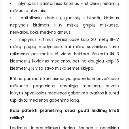
• plynuosius sanitarinius kirtimus – stichinių nelaimių
miškuose atvejais;
• baltalksnių, drebulių, gluosnių ir blindžių kirtimus
neplynais kirtimais III–IV miškų grupių miškuose,
nesvarbu, koks medyno amžius;
• neplynus kirtimus vyresniuose kaip 20 metų III–IV
miškų grupių medynuose, kai miško savininkas savo
reikmėms per metus iš vieno hektaro išsikerta iki 3
kietmetrių likvidinės medienos, bet ne daugiau kaip 15
kietmetrių iš viso savo miško žemės sklypo.
Būtina paminėti, kad asmenys, gabendami privačiuose
miškuose pagamintą apvaliąją medieną, privalo
laikytis Apvaliosios medienos gabenimo tvarkos ir turėti
užpildytą medienos gabenimo lapą.
Kaip pateikti pranešimą arba gauti leidimą kirsti
mišką?
Leidimus (ir pranešimus) derina, išduoda ir panaikina