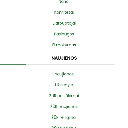
Nariai
Komitetai
Darbuotojai
Paslaugos
El.mokymas
NAUJIENOS
Naujienos
Užsienyje
ŽŪR pasiūlymai
ŽŪR naujienos
ŽŪR renginiai