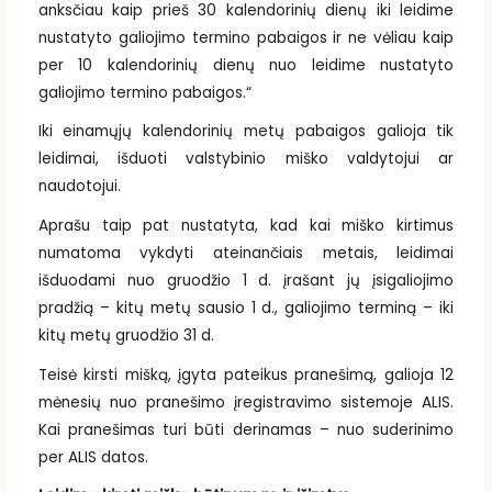
anksčiau kaip prieš 30 kalendorinių dienų iki leidime
nustatyto galiojimo termino pabaigos ir ne vėliau kaip
per 10 kalendorinių dienų nuo leidime nustatyto
galiojimo termino pabaigos.“
Iki einamųjų kalendorinių metų pabaigos galioja tik
leidimai, išduoti valstybinio miško valdytojui ar
naudotojui.
Aprašu taip pat nustatyta, kad kai miško kirtimus
numatoma vykdyti ateinančiais metais, leidimai
išduodami nuo gruodžio 1 d. įrašant jų įsigaliojimo
pradžią – kitų metų sausio 1 d., galiojimo terminą – iki
kitų metų gruodžio 31 d.
Teisė kirsti mišką, įgyta pateikus pranešimą, galioja 12
mėnesių nuo pranešimo įregistravimo sistemoje ALIS.
Kai pranešimas turi būti derinamas – nuo suderinimo
per ALIS datos.