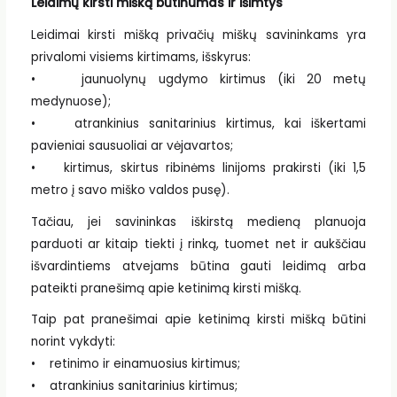
Leidimų kirsti mišką būtinumas ir išimtys
Leidimai kirsti mišką privačių miškų savininkams yra
privalomi visiems kirtimams, išskyrus:
• jaunuolynų ugdymo kirtimus (iki 20 metų
medynuose);
• atrankinius sanitarinius kirtimus, kai iškertami
pavieniai sausuoliai ar vėjavartos;
• kirtimus, skirtus ribinėms linijoms prakirsti (iki 1,5
metro į savo miško valdos pusę).
Tačiau, jei savininkas iškirstą medieną planuoja
parduoti ar kitaip tiekti į rinką, tuomet net ir aukščiau
išvardintiems atvejams būtina gauti leidimą arba
pateikti pranešimą apie ketinimą kirsti mišką.
Taip pat pranešimai apie ketinimą kirsti mišką būtini
norint vykdyti:
• retinimo ir einamuosius kirtimus;
• atrankinius sanitarinius kirtimus;