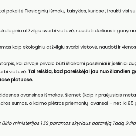
 pakeitė Tiesioginių išmokų taisykles, kuriose įtraukti visi su
ologiniu atžvilgiu svarbi vietovė, naudoti derliaus ir ganymo
uojamas kaip ekologiniu atžvilgiu svarbi vietovė, naudoti ir vieno
is, kai dirvoje privalo būti išlaikomi posėliniai ir įsėliniai aug
varbi vietovė.
Tai reiškia, kad pareiškėjai jau nuo šiandien g
tuose plotuose.
didesnes avansines išmokas, šiemet (kaip ir praėjusiais meta
endros sumos, o kaimo plėtros priemonių avansai – net iki 85 
s ūkio ministerijos 1 ES paramos skyriaus patarėją Tadą Švi