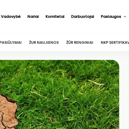
Vadovybė
Nariai
Komitetai
Darbuotojai
Paslaugos
 PASIŪLYMAI
ŽUR NAUJIENOS
ŽŪR RENGINIAI
NKP SERTIFIKA