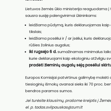
Lietuvos žemės ūkio ministerija reaguodama į tai
sausra susiję palengvinimai ūkininkams:
leidžiama pūdymą, kuris deklaruojamas kaip ek
tikslais;
leidžiama posėliui ir / ar įsėliui, kuris deklar
rūšies žolinius augalus;
iki rugsėjo 6 d.
sumažinamas minimalus laikotarp
kurie deklaruojami kaip ekologiniu atžvilgiu s
pradėti žieminių augalų sėją posėliui skir
Europos Komisijai patvirtinus galimybę mokėti 
tiesioginių išmokų avansai sieks iki 70 proc. b
bendros paramos sumos.
Jei turėsite klausimų, prašome kreiptis į Žemė
el. p. tadas.svilpauskas@zum.lt