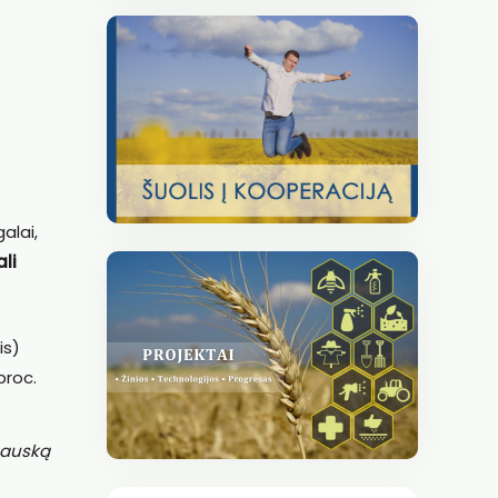
s
alai,
ali
is)
proc.
lpauską