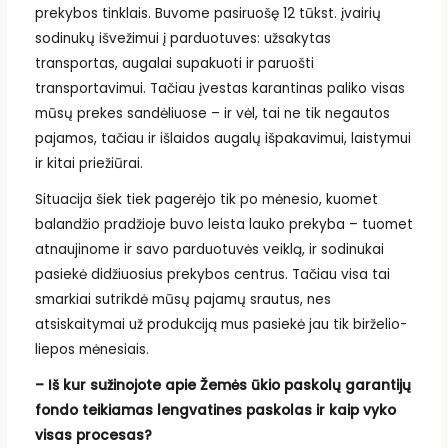
prekybos tinklais. Buvome pasiruošę 12 tūkst. įvairių
sodinukų išvežimui į parduotuves: užsakytas
transportas, augalai supakuoti ir paruošti
transportavimui. Tačiau įvestas karantinas paliko visas
mūsų prekes sandėliuose – ir vėl, tai ne tik negautos
pajamos, tačiau ir išlaidos augalų išpakavimui, laistymui
ir kitai priežiūrai.
Situacija šiek tiek pagerėjo tik po mėnesio, kuomet
balandžio pradžioje buvo leista lauko prekyba – tuomet
atnaujinome ir savo parduotuvės veiklą, ir sodinukai
pasiekė didžiuosius prekybos centrus. Tačiau visa tai
smarkiai sutrikdė mūsų pajamų srautus, nes
atsiskaitymai už produkciją mus pasiekė jau tik birželio-
liepos mėnesiais.
– Iš kur sužinojote apie Žemės ūkio paskolų garantijų
fondo teikiamas lengvatines paskolas ir kaip vyko
visas procesas?