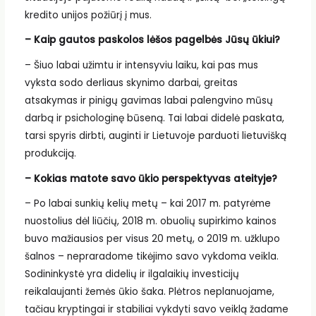
kredito unijos požiūrį į mus.
– Kaip gautos paskolos lėšos pagelbės Jūsų ūkiui?
– Šiuo labai užimtu ir intensyviu laiku, kai pas mus
vyksta sodo derliaus skynimo darbai, greitas
atsakymas ir pinigų gavimas labai palengvino mūsų
darbą ir psichologinę būseną. Tai labai didelė paskata,
tarsi spyris dirbti, auginti ir Lietuvoje parduoti lietuvišką
produkciją.
– Kokias matote savo ūkio perspektyvas ateityje?
– Po labai sunkių kelių metų – kai 2017 m. patyrėme
nuostolius dėl liūčių, 2018 m. obuolių supirkimo kainos
buvo mažiausios per visus 20 metų, o 2019 m. užklupo
šalnos – nepraradome tikėjimo savo vykdoma veikla.
Sodininkystė yra didelių ir ilgalaikių investicijų
reikalaujanti žemės ūkio šaka. Plėtros neplanuojame,
tačiau kryptingai ir stabiliai vykdyti savo veiklą žadame