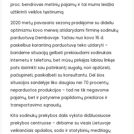
proc. bendrovės metinių pajamų ir tai mums leidžia
užtikrinti veiklos tęstinumą.
2020 metų pavasario sezoną pradėjome su dideliu
optimizmu kovo mėnesį atidarydami firminę sodinukų
parduotuvę Dembavoje. Tačiau nuo kovo 16 d.
paskelbus karantiną parduotuvę teko uždaryti –
bandėme situaciją gelbėti prekiaudami sodinukais
internetu ir telefonu, bet mūsų pirkėjas labiau linkęs
pats išsirinkti sau patinkantį augalą, nori apžiūrėti,
pačiupinėti, pasikalbėti su konsultantu. Dėl šios
situacijos sandėlyje liko daugiau nei 70 procentų
neparduotos produkcijos – tad ne tik negavome
pajamų, bet ir patyrėme papildomų priežiūros ir
transportavimo sąnaudų.
Kita sodinukų prekybos dalis vyksta didžiuosiuose
prekybos centruose – dirbame su visais Lietuvoje
veikiančiais apdailos, sodo ir statybinių medžiagų