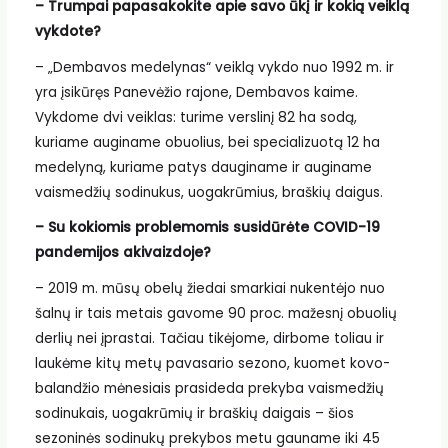
– Trumpai papasakokite apie savo ūkį ir kokią veiklą
vykdote?
– „Dembavos medelynas“ veiklą vykdo nuo 1992 m. ir
yra įsikūręs Panevėžio rajone, Dembavos kaime.
Vykdome dvi veiklas: turime verslinį 82 ha sodą,
kuriame auginame obuolius, bei specializuotą 12 ha
medelyną, kuriame patys dauginame ir auginame
vaismedžių sodinukus, uogakrūmius, braškių daigus.
– Su kokiomis problemomis susidūrėte COVID-19
pandemijos akivaizdoje?
– 2019 m. mūsų obelų žiedai smarkiai nukentėjo nuo
šalnų ir tais metais gavome 90 proc. mažesnį obuolių
derlių nei įprastai. Tačiau tikėjome, dirbome toliau ir
laukėme kitų metų pavasario sezono, kuomet kovo-
balandžio mėnesiais prasideda prekyba vaismedžių
sodinukais, uogakrūmių ir braškių daigais – šios
sezoninės sodinukų prekybos metu gauname iki 45