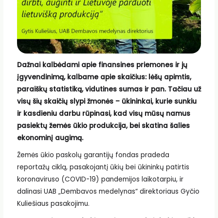
Dažnai kalbėdami apie finansines priemones ir jų
įgyvendinimą, kalbame apie skaičius: lėšų apimtis,
paraiškų statistiką, vidutines sumas ir pan. Tačiau už
visų šių skaičių slypi žmonės – ūkininkai, kurie sunkiu
ir kasdieniu darbu rūpinasi, kad visų mūsų namus
pasiektų žemės ūkio produkcija, bei skatina šalies
ekonominį augimą.
Žemės ūkio paskolų garantijų fondas pradeda
reportažų ciklą, pasakojantį ūkių bei ūkininkų patirtis
koronaviruso (COVID-19) pandemijos laikotarpiu, ir
dalinasi UAB „Dembavos medelynas“ direktoriaus Gyčio
Kuliešiaus pasakojimu.