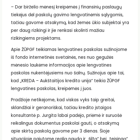
– Dar birželio mėnesį kreipėmės į finansinių paslaugų
tiekėjus dėl paskolų gavimo lengvatinėmis sąlygomis,
tačiau gavome atsakymą, kad žemės ūkio subjektai yra
per daug rizikingi ir jie renkasi skolinti mažiau
rizikingiems projektams.
Apie ŽŪPGF teikiamas lengvatines paskolas sužinojome
iš fondo internetinės svetainės, nes nuo gegužės
mėnesio laukėme informacijos apie lengvatines
paskolas nukentėjusiems nuo šalnų. Sužinojus apie tai,
kad „KREDA – Aukštaitijos kredito unija“ teikia ŽŪPGF
lengvatines paskolas, kreipėmės į juos.
Pradžioje netikėjome, kad viskas vyks taip greitai,
sklandžiai ir geranoriškai, tačiau kredito įstaigos
konsultantė p. Jurgita labai padėjo, priėmė ir suruošė
reikalingus dokumentus paskolai gauti, o atsakymą
apie skirtą paskolą gavome per 3 dienas. Šioje
situacijoje pajutome realią naudą ir „šiltą“ bei „teisingą“