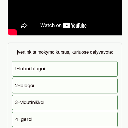
Įvertinkite mokymo kursus, kuriuose dalyvavote:
1-labai blogai
2-blogai
3-vidutiniškai
4-gerai