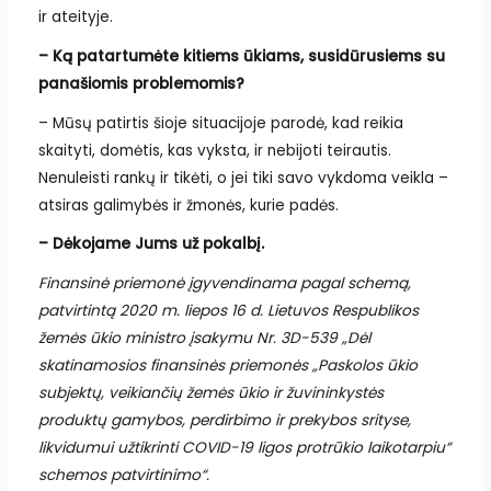
ir ateityje.
– Ką patartumėte kitiems ūkiams, susidūrusiems su
panašiomis problemomis?
– Mūsų patirtis šioje situacijoje parodė, kad reikia
skaityti, domėtis, kas vyksta, ir nebijoti teirautis.
Nenuleisti rankų ir tikėti, o jei tiki savo vykdoma veikla –
atsiras galimybės ir žmonės, kurie padės.
– Dėkojame Jums už pokalbį.
Finansinė priemonė įgyvendinama pagal schemą,
patvirtintą 2020 m. liepos 16 d. Lietuvos Respublikos
žemės ūkio ministro įsakymu Nr. 3D-539 „Dėl
skatinamosios finansinės priemonės „Paskolos ūkio
subjektų, veikiančių žemės ūkio ir žuvininkystės
produktų gamybos, perdirbimo ir prekybos srityse,
likvidumui užtikrinti COVID-19 ligos protrūkio laikotarpiu“
schemos patvirtinimo“.