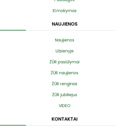
El.mokymas
NAUJIENOS
Naujienos
Užsienyje
ŽŪR pasiūlymai
ŽŪR naujienos
ŽŪR renginiai
ŽŪR jubiliejus
VIDEO
KONTAKTAI