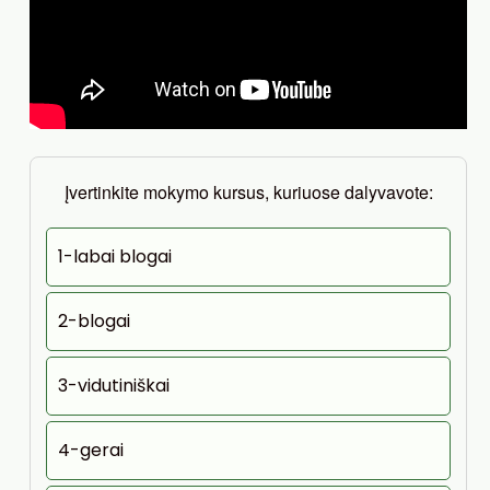
Įvertinkite mokymo kursus, kuriuose dalyvavote:
1-labai blogai
2-blogai
3-vidutiniškai
4-gerai