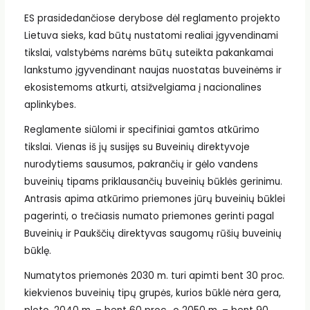
ES prasidedančiose derybose dėl reglamento projekto
Lietuva sieks, kad būtų nustatomi realiai įgyvendinami
tikslai, valstybėms narėms būtų suteikta pakankamai
lankstumo įgyvendinant naujas nuostatas buveinėms ir
ekosistemoms atkurti, atsižvelgiama į nacionalines
aplinkybes.
Reglamente siūlomi ir specifiniai gamtos atkūrimo
tikslai. Vienas iš jų susijęs su Buveinių direktyvoje
nurodytiems sausumos, pakrančių ir gėlo vandens
buveinių tipams priklausančių buveinių būklės gerinimu.
Antrasis apima atkūrimo priemones jūrų buveinių būklei
pagerinti, o trečiasis numato priemones gerinti pagal
Buveinių ir Paukščių direktyvas saugomų rūšių buveinių
būklę.
Numatytos priemonės 2030 m. turi apimti bent 30 proc.
kiekvienos buveinių tipų grupės, kurios būklė nėra gera,