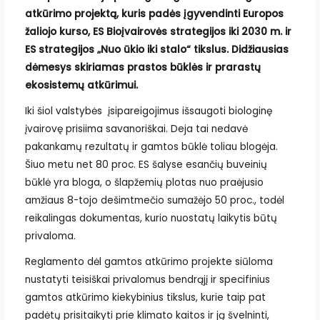
atkūrimo projektą, kuris padės įgyvendinti Europos
žaliojo kurso, ES Bioįvairovės strategijos iki 2030 m. ir
ES strategijos „Nuo ūkio iki stalo“ tikslus. Didžiausias
dėmesys skiriamas prastos būklės ir prarastų
ekosistemų atkūrimui.
Iki šiol valstybės įsipareigojimus išsaugoti biologinę
įvairovę prisiima savanoriškai. Deja tai nedavė
pakankamų rezultatų ir gamtos būklė toliau blogėja.
Šiuo metu net 80 proc. ES šalyse esančių buveinių
būklė yra bloga, o šlapžemių plotas nuo praėjusio
amžiaus 8-tojo dešimtmečio sumažėjo 50 proc., todėl
reikalingas dokumentas, kurio nuostatų laikytis būtų
privaloma.
Reglamento dėl gamtos atkūrimo projekte siūloma
nustatyti teisiškai privalomus bendrąjį ir specifinius
gamtos atkūrimo kiekybinius tikslus, kurie taip pat
padėtų prisitaikyti prie klimato kaitos ir ją švelninti,