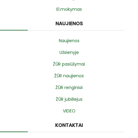
El.mokymas
NAUJIENOS
Naujienos
Užsienyje
ŽŪR pasiūlymai
ŽŪR naujienos
ŽŪR renginiai
ŽŪR jubiliejus
VIDEO
KONTAKTAI