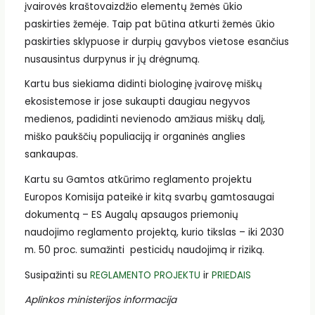
įvairovės kraštovaizdžio elementų žemės ūkio
paskirties žemėje. Taip pat būtina atkurti žemės ūkio
paskirties sklypuose ir durpių gavybos vietose esančius
nusausintus durpynus ir jų drėgnumą.
Kartu bus siekiama didinti biologinę įvairovę miškų
ekosistemose ir jose sukaupti daugiau negyvos
medienos, padidinti nevienodo amžiaus miškų dalį,
miško paukščių populiaciją ir organinės anglies
sankaupas.
Kartu su Gamtos atkūrimo reglamento projektu
Europos Komisija pateikė ir kitą svarbų gamtosaugai
dokumentą – ES Augalų apsaugos priemonių
naudojimo reglamento projektą, kurio tikslas – iki 2030
m. 50 proc. sumažinti pesticidų naudojimą ir riziką.
Susipažinti su
REGLAMENTO PROJEKTU
ir
PRIEDAIS
Aplinkos ministerijos informacija