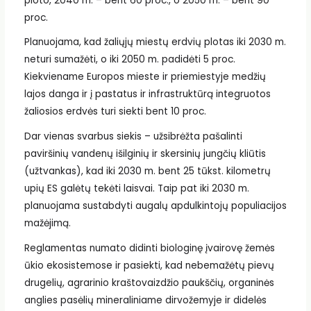
ploto, 2040 m. – bent 60 proc., o 2050 m. – bent 90
proc.
Planuojama, kad žaliųjų miestų erdvių plotas iki 2030 m.
neturi sumažėti, o iki 2050 m. padidėti 5 proc.
Kiekviename Europos mieste ir priemiestyje medžių
lajos danga ir į pastatus ir infrastruktūrą integruotos
žaliosios erdvės turi siekti bent 10 proc.
Dar vienas svarbus siekis – užsibrėžta pašalinti
paviršinių vandenų išilginių ir skersinių jungčių kliūtis
(užtvankas), kad iki 2030 m. bent 25 tūkst. kilometrų
upių ES galėtų tekėti laisvai. Taip pat iki 2030 m.
planuojama sustabdyti augalų apdulkintojų populiacijos
mažėjimą.
Reglamentas numato didinti biologinę įvairovę žemės
ūkio ekosistemose ir pasiekti, kad nebemažėtų pievų
drugelių, agrarinio kraštovaizdžio paukščių, organinės
anglies pasėlių mineraliniame dirvožemyje ir didelės