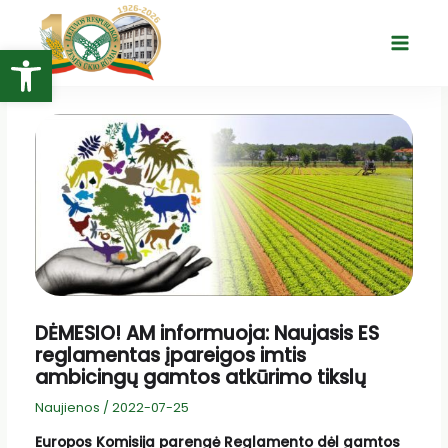
Pereiti
prie
Open toolbar
Main
turinio
Menu
DĖMESIO! AM informuoja: Naujasis ES
reglamentas įpareigos imtis
ambicingų gamtos atkūrimo tikslų
Naujienos
/
2022-07-25
Europos Komisija parengė Reglamento dėl gamtos