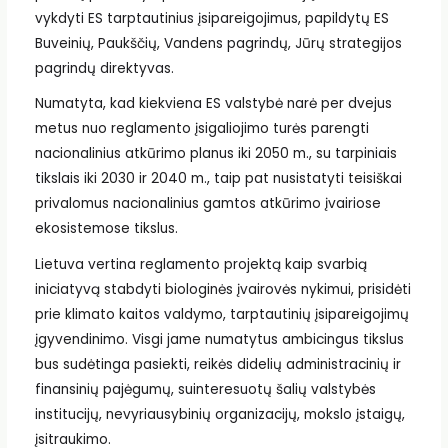
vykdyti ES tarptautinius įsipareigojimus, papildytų ES
Buveinių, Paukščių, Vandens pagrindų, Jūrų strategijos
pagrindų direktyvas.
Numatyta, kad kiekviena ES valstybė narė per dvejus
metus nuo reglamento įsigaliojimo turės parengti
nacionalinius atkūrimo planus iki 2050 m., su tarpiniais
tikslais iki 2030 ir 2040 m., taip pat nusistatyti teisiškai
privalomus nacionalinius gamtos atkūrimo įvairiose
ekosistemose tikslus.
Lietuva vertina reglamento projektą kaip svarbią
iniciatyvą stabdyti biologinės įvairovės nykimui, prisidėti
prie klimato kaitos valdymo, tarptautinių įsipareigojimų
įgyvendinimo. Visgi jame numatytus ambicingus tikslus
bus sudėtinga pasiekti, reikės didelių administracinių ir
finansinių pajėgumų, suinteresuotų šalių valstybės
institucijų, nevyriausybinių organizacijų, mokslo įstaigų,
įsitraukimo.