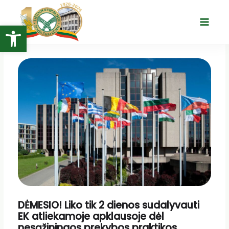
Pereiti
prie
Open toolbar
Main
turinio
Menu
DĖMESIO! Liko tik 2 dienos sudalyvauti
EK atliekamoje apklausoje dėl
nesąžiningos prekybos praktikos