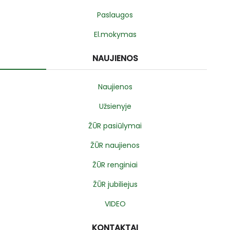
Paslaugos
El.mokymas
NAUJIENOS
Naujienos
Užsienyje
ŽŪR pasiūlymai
ŽŪR naujienos
ŽŪR renginiai
ŽŪR jubiliejus
VIDEO
KONTAKTAI