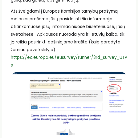
galių, kad galėtų apsiginti nuo jų.
Atsižvelgdami į Europos Komisijos tarnybų prašymą,
maloniai prašome jūsų pasidalinti šia informacija
atitinkamuose jūsų informaciniuose biuleteniuose, jūsų
svetainėse. Apklausos nuoroda yra ir lietuvių kalba, tik
ją reikia pasirinkti dešiniajame krašte (kaip parodyta
žemiau paveikslėlyje)
https://ec.europa.eu/eusurvey/runner/3rd_survey_UTP
s