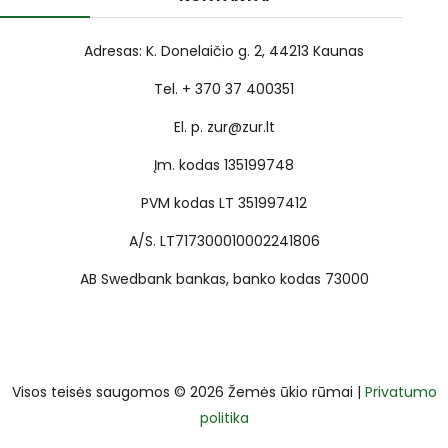
Adresas: K. Donelaičio g. 2, 44213 Kaunas
Tel. + 370 37 400351
El. p. zur@zur.lt
Įm. kodas 135199748
PVM kodas LT 351997412
A/S. LT717300010002241806
AB Swedbank bankas, banko kodas 73000
Visos teisės saugomos © 2026 Žemės ūkio rūmai |
Privatumo
politika