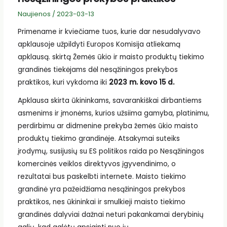
Naujienos
/
2023-03-13
Primename ir kviečiame tuos, kurie dar nesudalyvavo
apklausoje užpildyti Europos Komisija atliekamą
apklausą. skirtą Žemės ūkio ir maisto produktų tiekimo
grandinės tiekėjams dėl nesąžiningos prekybos
praktikos, kuri vykdoma iki
2023 m. kovo 15 d.
Apklausa skirta ūkininkams, savarankiškai dirbantiems
asmenims ir įmonėms, kurios užsiima gamyba, platinimu,
perdirbimu ar didmenine prekyba žemės ūkio maisto
produktų tiekimo grandinėje. Atsakymai suteiks
įrodymų, susijusių su ES politikos raida po Nesąžiningos
komercinės veiklos direktyvos įgyvendinimo, o
rezultatai bus paskelbti internete. Maisto tiekimo
grandinė yra pažeidžiama nesąžiningos prekybos
praktikos, nes ūkininkai ir smulkieji maisto tiekimo
grandinės dalyviai dažnai neturi pakankamai derybinių