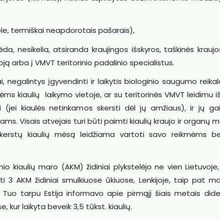
žole, termiškai neapdorotais pašarais),
a, nesikelia, atsiranda kraujingos išskyros, taškinės krauj
oją arba į VMVT teritorinio padalinio specialistus.
i, negalintys įgyvendinti ir laikytis biologinio saugumo reika
ėms kiaulių laikymo vietoje, ar su teritorinės VMVT leidimu iš
i (jei kiaulės netinkamos skersti dėl jų amžiaus), ir jų ga
ms. Visais atvejais turi būti paimti kiaulių kraujo ir organų m
askerstų kiaulių mėsą leidžiama vartoti savo reikmėms be
io kiaulių maro (AKM) židiniai plykstelėjo ne vien Lietuvoje,
ti 3 AKM židiniai smulkiuose ūkiuose, Lenkijoje, taip pat 
ai. Tuo tarpu Estija informavo apie pirmąjį šiais metais did
 kur laikyta beveik 3,5 tūkst. kiaulių.