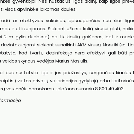
kės gyventojai. Nes nustačius ligos židinį, kaip ligos prev
i visas apylinkėje laikomas kiaules.
todų ar efektyvios vakcinos, apsaugančios nuo šios ligo
 ir utilizuojamos. Siekiant užkirsti kelią virusui plisti, nai
 m gylio duobėse) ne tik kiaulių gaišenos, bet ir menka
a dezinfekuojami, siekiant sunaikinti AKM virusą. Nors iki šiol Li
tatyta, kad tvartų dezinfekcija nėra efektyvi, gali būti p
 veiklos skyriaus vedėjas Marius Masiulis.
 kol bus nustatyta liga ir jos priežastys, sergančias kiaules
kreiptis į vietos privatų veterinarijos gydytoją arba teritorin
 parą veikiančiu nemokamu telefono numeriu 8 800 40 403.
nformacija