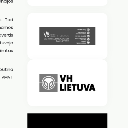
encijos
s. Tad
kinamos
vertis
etuvoje
riimtas
 būtina
ės VMVT