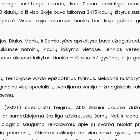
entinga institucija nurodo, kad Piarnu apskrityje esa
 kiaulių, o iš viso ūkyje buvo laikoma 3415 kiaulių. Ištyrus sus
gnozė. Visos ūkyje laikomos kiaulės bus kaip galima gr
adijos, Bialos, Monkų ir Semiatyčes apskrityse buvo užregistruot
mulkiuose naminių kiaulių laikymo vietose. Lenkijos veterin
iuose ūkiuose laikytos kiaulės – iš viso 57 gyvūnai, o jų g
idinių teritorijose vykdo epizootinius tyrimus, siekdami nustat
grindinė visų specialistų įvardijama versija – žmogiškasis fak
lavimų.
s (VMVT) specialistų teigimu, AKM židiniai ūkiuose dažni
 ar sumedžiojama šia liga užsikrėtusių šernų. Net ir vieną 
s biologinio saugumo reikalavimų, apie jų svarbą nuolat p
šių priemonių, ūkininkai rizikuoja ne vien savo gyvulių sve