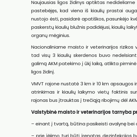
Naujausias ligos židinys aptiktas nedideliame
pastebėjęs, kad viena iš kiaulių prastai auga
nustojo ėsti, pasidarė apatiškos, pasunkėjo kv
paskerstų kiaulių blužnis padidėjusi, kiaulių lai
organų mėginius.
Nacionaliniame maisto ir veterinarijos rizikos
tad visų 3 kiaulių skerdenos buvo nedelsiant 
galimą AKM patekimo į ūkį laiką, atlikta pirminė k
ligos židinį.
VMVT rajone nustatė 3 km ir 10 km apsaugos i
atrinkimas ir kiaulių laikymo vietų faktinis
rajonas bus įtrauktas į trečiąją ribojimų dėl AKM 
Valstybinė maisto ir veterinarijos tarnyba 
– einant į tvartą, būtina pasikeisti avalynę bei 
– prie įėjimo turi būti įrengtas dezinfekcijos 