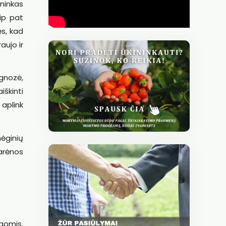
ininkas
aip pat
ęs, kad
aujo ir
agnozė,
iškinti
 aplink
ėginių
arėnos
agomis,