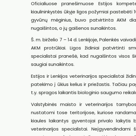
Oficialiuose pranešimuose Estijos kompet
kiaulininkystės ūkyje ligos požymiai pastebėti 10
gyvūnų mėginius, buvo patvirtinta AKM dia
nugaišintos, o jų gaišenos sunaikintos.
Š. m. birželio 7 – 14 d. Lenkijoje, Palenkės vaiv
AKM protrūkiai. Ligos židiniai patvirtinti s
specialistai pranešė, kad nugaišintos visos š
saugiai sunaikintos.
Estijos ir Lenkijos veterinarijos specialistai ž
patekimo į ūkius kelius ir priežastis. Tačiau pa
t.y. spragos laikantis biologinio saugumo reika
Valstybinės maisto ir veterinarijos tarnybo
nustatomi tose teritorijose, kuriose randama
kiaules laikantys gyventojai privalo laikyti
veterinarijos specialistai. Neįgyvendindami 