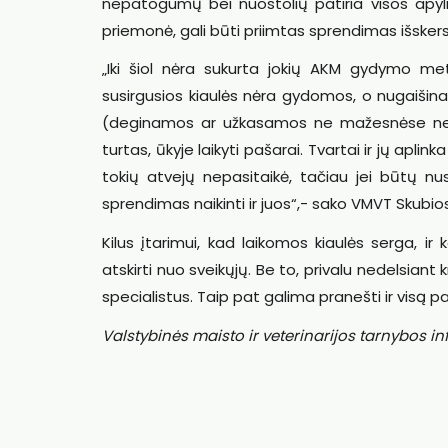
nepatogumų bei nuostolių patiria visos apylin
priemonė, gali būti priimtas sprendimas išskerst
„Iki šiol nėra sukurta jokių AKM gydymo me
susirgusios kiaulės nėra gydomos, o nugaišinamos
(deginamos ar užkasamos ne mažesnėse nei 2
turtas, ūkyje laikyti pašarai. Tvartai ir jų aplink
tokių atvejų nepasitaikė, tačiau jei būtų nus
sprendimas naikinti ir juos“,- sako VMVT Skubios
Kilus įtarimui, kad laikomos kiaulės serga, ir
atskirti nuo sveikųjų. Be to, privalu nedelsiant 
specialistus. Taip pat galima pranešti ir visą
Valstybinės maisto ir veterinarijos tarnybos i