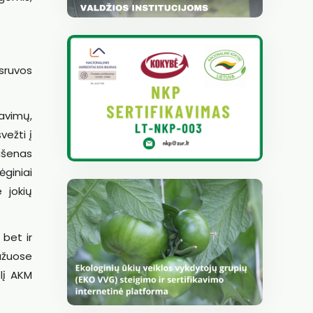
osruvos
lavimų,
vežti į
išenas
ėginiai
 jokių
 bet ir
mažuose
elį AKM