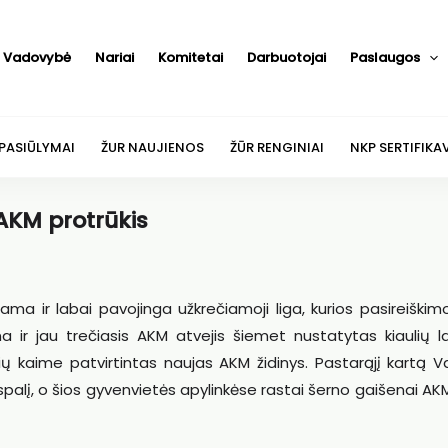
Vadovybė
Nariai
Komitetai
Darbuotojai
Paslaugos
 PASIŪLYMAI
ŽUR NAUJIENOS
ŽŪR RENGINIAI
NKP SERTIFIKA
AKM protrūkis
jama ir labai pavojinga užkrečiamoji liga, kurios pasireiškimo
na ir jau trečiasis AKM atvejis šiemet nustatytas kiaulių 
ių kaime patvirtintas naujas AKM židinys. Pastarąjį kartą 
alį, o šios gyvenvietės apylinkėse rastai šerno gaišenai A