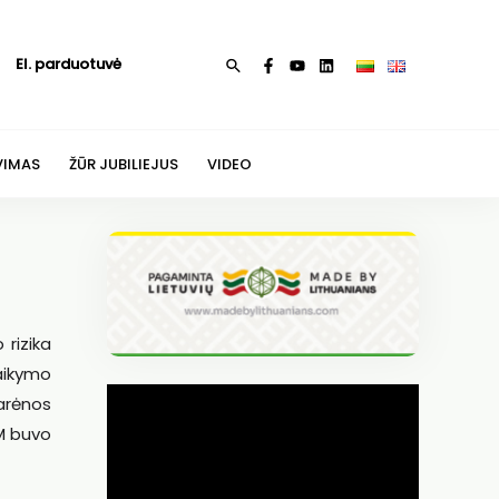
El. parduotuvė
Paieška
VIMAS
ŽŪR JUBILIEJUS
VIDEO
 rizika
laikymo
Varėnos
KM buvo