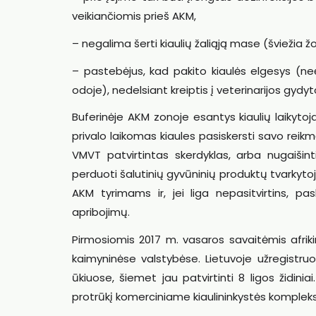
veikiančiomis prieš AKM,
– negalima šerti kiaulių žaliąją mase (šviežia 
– pastebėjus, kad pakito kiaulės elgesys (neėd
odoje), nedelsiant kreiptis į veterinarijos gydyt
Buferinėje AKM zonoje esantys kiaulių laikytoja
privalo laikomas kiaules pasiskersti savo reikm
VMVT patvirtintas skerdyklas, arba nugaišint
perduoti šalutinių gyvūninių produktų tvarkytoja
AKM tyrimams ir, jei liga nepasitvirtins, p
apribojimų.
Pirmosiomis 2017 m. vasaros savaitėmis afrikin
kaimyninėse valstybėse. Lietuvoje užregistruo
ūkiuose, šiemet jau patvirtinti 8 ligos židini
protrūkį komerciniame kiaulininkystės komplekse,