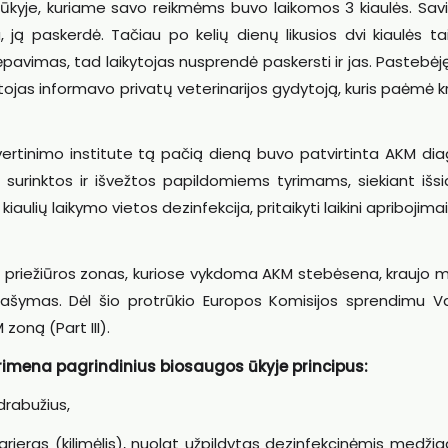
 ūkyje, kuriame savo reikmėms buvo laikomos 3 kiaulės. Sav
, ją paskerdė. Tačiau po kelių dienų likusios dvi kiaulės t
ėpavimas, tad laikytojas nusprendė paskersti ir jas. Pastebėj
kytojas informavo privatų veterinarijos gydytoją, kuris paėmė kr
 vertinimo institute tą pačią dieną buvo patvirtinta AKM di
surinktos ir išvežtos papildomiems tyrimams, siekiant išsia
iaulių laikymo vietos dezinfekcija, pritaikyti laikini apribojimai
r priežiūros zonas, kuriose vykdoma AKM stebėsena, kraujo m
 surašymas. Dėl šio protrūkio Europos Komisijos sprendimu V
zoną (Part III).
primena pagrindinius biosaugos ūkyje principus:
drabužius,
barjeras (kilimėlis), nuolat užpildytas dezinfekcinėmis medži