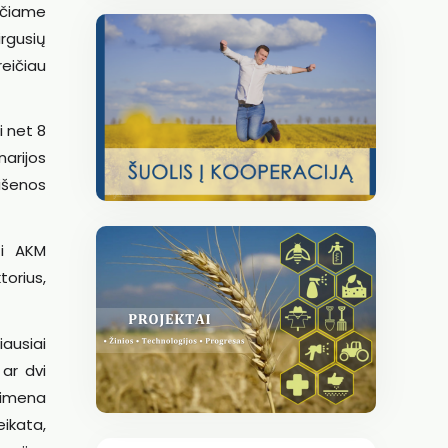
nčiame
irgusių
eičiau
i net 8
arijos
aišenos
yti AKM
torius,
ausiai
ar dvi
rimena
ikata,