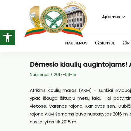
Pereiti
prie
Apie mus
turinio
Open toolbar
NAUJIENOS
UŽSIENYJE
ŽŪR
Dėmesio kiaulių augintojams! 
Naujienos
/
2017-06-15
Afrikinis kiaulių maras (AKM) – sunkiai likviduo
ypač išauga šiltuoju metų laiku. Tai patvirti
vietose. Varėnos rajono, Kaniavos sen., Dubič
rajone AKM šernams buvo nustatytas 2016 m. sp
nustatytas tik 2015 m.