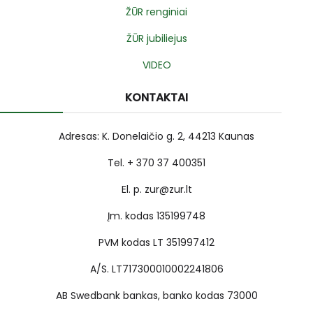
ŽŪR renginiai
ŽŪR jubiliejus
VIDEO
KONTAKTAI
Adresas: K. Donelaičio g. 2, 44213 Kaunas
Tel. + 370 37 400351
El. p. zur@zur.lt
Įm. kodas 135199748
PVM kodas LT 351997412
A/S. LT717300010002241806
AB Swedbank bankas, banko kodas 73000