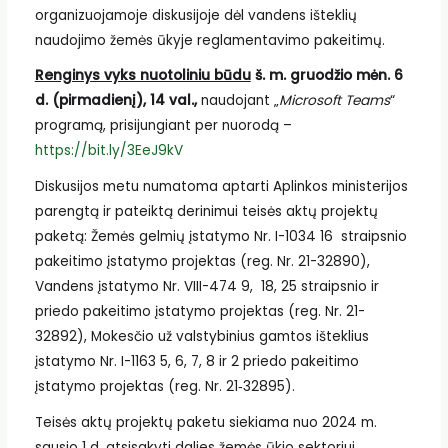
organizuojamoje diskusijoje dėl vandens išteklių
naudojimo žemės ūkyje reglamentavimo pakeitimų.
Renginys vyks nuotoliniu būdu
š. m. gruodžio mėn. 6
d. (pirmadienį), 14 val.,
naudojant „
Microsoft Teams
“
programą, prisijungiant per nuorodą –
https://bit.ly/3EeJ9kV
Diskusijos metu numatoma aptarti Aplinkos ministerijos
parengtą ir pateiktą derinimui teisės aktų projektų
paketą: Žemės gelmių įstatymo Nr. I-1034 16 straipsnio
pakeitimo įstatymo projektas (reg. Nr. 21-32890),
Vandens įstatymo Nr. VIII-474 9, 18, 25 straipsnio ir
priedo pakeitimo įstatymo projektas (reg. Nr. 21-
32892), Mokesčio už valstybinius gamtos išteklius
įstatymo Nr. I-1163 5, 6, 7, 8 ir 2 priedo pakeitimo
įstatymo projektas (reg. Nr. 21‑32895).
Teisės aktų projektų paketu siekiama nuo 2024 m.
sausio 1 d. atsisakyti dalies žemės ūkio sektoriui