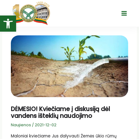
Pereiti
prie
Open toolbar
Main
turinio
Menu
DĖMESIO! Kviečiame į diskusiją dėl
vandens išteklių naudojimo
Naujienos
/
2021-12-02
Maloniai kviečiame Jus dalyvauti Žemės ūkio rūmų