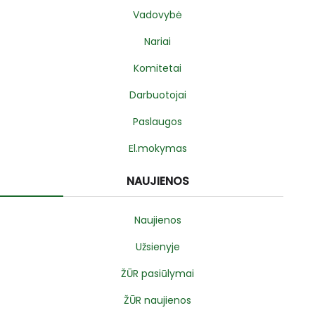
Vadovybė
Nariai
Komitetai
Darbuotojai
Paslaugos
El.mokymas
NAUJIENOS
Naujienos
Užsienyje
ŽŪR pasiūlymai
ŽŪR naujienos