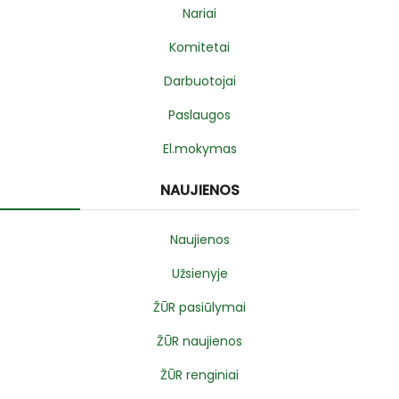
Nariai
Komitetai
Darbuotojai
Paslaugos
El.mokymas
NAUJIENOS
Naujienos
Užsienyje
ŽŪR pasiūlymai
ŽŪR naujienos
ŽŪR renginiai