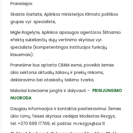
Pranešėjos:
Skaistė Garlaitė, Aplinkos ministerijos Klimato politikos
grupės vyr. specialistė,
Miglė Ragelytė, Aplinkos apsaugos agentūros Šiltnamio
efektą sukeliančių dujų vertinimo skyriaus vyr.
specialistė (kompetentingos institucijos funkcijų
klausimais).
Pranešime bus aptarta CBAM esmė, poveikis žemės
ūkio sektoriui aktualių žaliavų ir prekių rinkoms,
deklaravimo bei ataskaitų teikimo tvarka.
Maloniai kviečiame jungtis ir dalyvauti –
PRISIJUNGIMO
NUORODA
Daugiau informacijos ir kontaktai pasiteiravimui: Žemės
ūkio rūmų Teisės skyriaus vedėjas Modestas Rezgys,
tel. +370 699 17769, el. paštas: m.rezgys@zur.lt