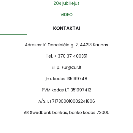
ŽŪR jubiliejus
VIDEO
KONTAKTAI
Adresas: K. Donelaičio g. 2, 44213 Kaunas
Tel. + 370 37 400351
El. p. zur@zur.lt
Įm. kodas 135199748
PVM kodas LT 351997412
A/S. LT717300010002241806
AB Swedbank bankas, banko kodas 73000