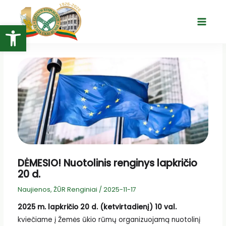
Pereiti
prie
Open toolbar
Main
turinio
Menu
DĖMESIO! Nuotolinis renginys lapkričio
20 d.
Naujienos
,
ŽŪR Renginiai
/
2025-11-17
2025 m. lapkričio 20 d. (ketvirtadienį) 10 val.
kviečiame į Žemės ūkio rūmų organizuojamą nuotolinį