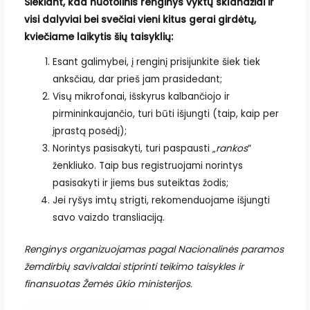
Siekiant, kad nuotolinis renginys vyktų sklandžiai ir
visi dalyviai bei svečiai vieni kitus gerai girdėtų,
kviečiame laikytis šių taisyklių:
Esant galimybei, į renginį prisijunkite šiek tiek
anksčiau, dar prieš jam prasidedant;
Visų mikrofonai, išskyrus kalbančiojo ir
pirmininkaujančio, turi būti išjungti (taip, kaip per
įprastą posėdį);
Norintys pasisakyti, turi paspausti „
rankos
“
ženkliuko. Taip bus registruojami norintys
pasisakyti ir jiems bus suteiktas žodis;
Jei ryšys imtų strigti, rekomenduojame išjungti
savo vaizdo transliaciją.
Renginys organizuojamas pagal Nacionalinės paramos
žemdirbių savivaldai stiprinti teikimo taisykles ir
finansuotas Žemės ūkio ministerijos.