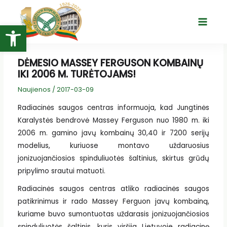
Pereiti
prie
Open toolbar
Main
turinio
Menu
DĖMESIO MASSEY FERGUSON KOMBAINŲ
IKI 2006 M. TURĖTOJAMS!
Naujienos
/
2017-03-09
Radiacinės saugos centras informuoja, kad Jungtinės
Karalystės bendrovė Massey Ferguson nuo 1980 m. iki
2006 m. gamino javų kombainų 30,40 ir 7200 serijų
modelius, kuriuose montavo uždaruosius
jonizuojančiosios spinduliuotės šaltinius, skirtus grūdų
pripylimo srautui matuoti.
Radiacinės saugos centras atliko radiacinės saugos
patikrinimus ir rado Massey Ferguon javų kombainą,
kuriame buvo sumontuotas uždarasis jonizuojančiosios
spinduliuotės šaltinis, kuris viršija Lietuvoje radiacinę