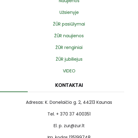
Naujienos
Užsienyje
ŽŪR pasiūlymai
ŽŪR naujienos
ŽŪR renginiai
ŽŪR jubiliejus
VIDEO
KONTAKTAI
Adresas: K. Donelaičio g. 2, 44213 Kaunas
Tel. + 370 37 400351
El. p. zur@zur.lt
Įm. kodas 135199748