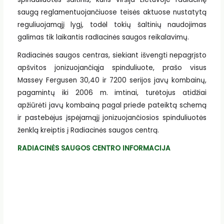
saugą reglamentuojančiuose teisės aktuose nustatytą
reguliuojamąjį lygį, todėl tokių šaltinių naudojimas
galimas tik laikantis radIacinės saugos reikalavimų.
Radiacinės saugos centras, siekiant išvengti nepagrįsto
apšvitos jonizuojančiąja spinduliuote, prašo visus
Massey Fergusen 30,40 ir 7200 serijos javų kombainų,
pagamintų iki 2006 m. imtinai, turėtojus atidžiai
apžiūrėti javų kombainą pagal priede pateiktą schemą
ir pastebėjus įspėjamąjį jonizuojančiosios spinduliuotės
ženklą kreiptis į Radiacinės saugos centrą.
RADIACINĖS SAUGOS CENTRO INFORMACIJA