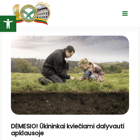
Pereiti
prie
Open toolbar
Main
turinio
Menu
DĖMESIO! Ūkininkai kviečiami dalyvauti
apklausoje