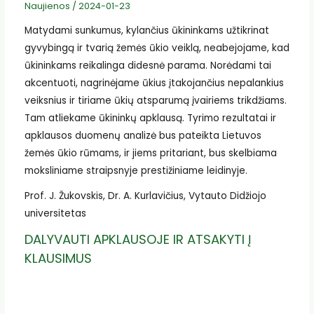
Naujienos
/
2024-01-23
Matydami sunkumus, kylančius ūkininkams užtikrinat
gyvybingą ir tvarią žemės ūkio veiklą, neabejojame, kad
ūkininkams reikalinga didesnė parama. Norėdami tai
akcentuoti, nagrinėjame ūkius įtakojančius nepalankius
veiksnius ir tiriame ūkių atsparumą įvairiems trikdžiams.
Tam atliekame ūkininkų apklausą. Tyrimo rezultatai ir
apklausos duomenų analizė bus pateikta Lietuvos
žemės ūkio rūmams, ir jiems pritariant, bus skelbiama
moksliniame straipsnyje prestižiniame leidinyje.
Prof. J. Žukovskis, Dr. A. Kurlavičius, Vytauto Didžiojo
universitetas
DALYVAUTI APKLAUSOJE IR ATSAKYTI Į
KLAUSIMUS